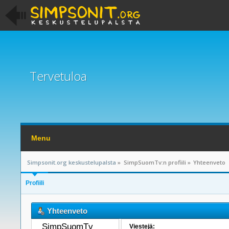
Tervetuloa
Menu
Simpsonit.org keskustelupalsta
»
SimpSuomTv:n profiili
»
Yhteenveto
Profiili
Yhteenveto
SimpSuomTv 
Viestejä: