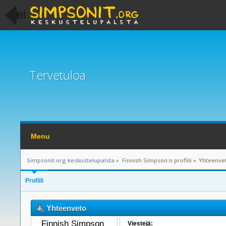
Tervetuloa
Menu
Simpsonit.org keskustelupalsta
»
Finnish Simpson:n profiili
»
Yhteenve
Profiili
Yhteenveto
Finnish Simpson 
Viestejä: