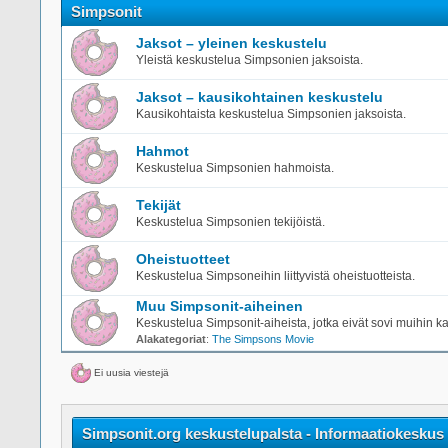
Simpsonit
Jaksot – yleinen keskustelu
Yleistä keskustelua Simpsonien jaksoista.
Jaksot – kausikohtainen keskustelu
Kausikohtaista keskustelua Simpsonien jaksoista.
Hahmot
Keskustelua Simpsonien hahmoista.
Tekijät
Keskustelua Simpsonien tekijöistä.
Oheistuotteet
Keskustelua Simpsoneihin liittyvistä oheistuotteista.
Muu Simpsonit-aiheinen
Keskustelua Simpsonit-aiheista, jotka eivät sovi muihin ka
Alakategoriat
:
The Simpsons Movie
Ei uusia viestejä
Simpsonit.org keskustelupalsta - Informaatiokeskus