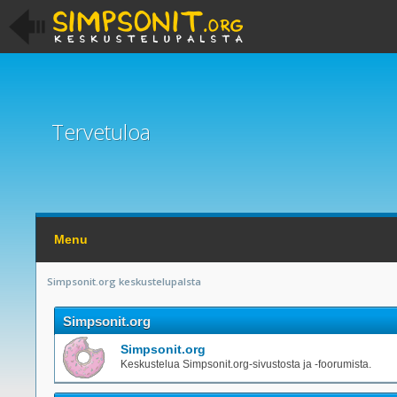
Tervetuloa
Menu
Simpsonit.org keskustelupalsta
Simpsonit.org
Simpsonit.org
Keskustelua Simpsonit.org-sivustosta ja -foorumista.