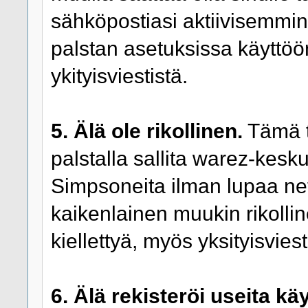
sähköpostiasi aktiivisemmin 
palstan asetuksissa käyttöö
ykityisviestistä.
5. Älä ole rikollinen.
Tämä ta
palstalla sallita warez-kesku
Simpsoneita ilman lupaa net
kaikenlainen muukin rikolline
kiellettyä, myös yksityisviest
6. Älä rekisteröi useita kä