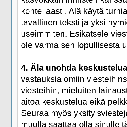
kohteliaasti. Älä käytä turhi
tavallinen teksti ja yksi hymi
useimmiten. Esikatsele viest
ole varma sen lopullisesta 
4. Älä unohda keskustelua
vastauksia omiin viesteihins
viesteihin, mieluiten lainaus
aitoa keskustelua eikä pelk
Seuraa myös yksityisviestejäsi
muulla saattaa olla sinulle 