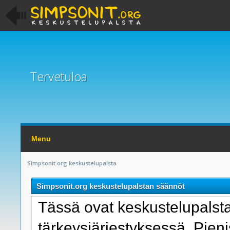
Tervetuloa
Menu
Simpsonit.org keskustelupalsta
Simpsonit.org keskustelupalstan säännöt
Tässä ovat keskustelupals
tärkeysjärjestyksessä. Pie