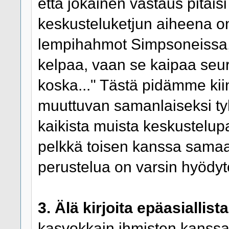
että jokainen vastaus pitäisi
keskusteluketjun aiheena on 
lempihahmot Simpsoneissa,
kelpaa, vaan se kaipaa seu
koska..." Tästä pidämme ki
muuttuvan samanlaiseksi tyh
kaikista muista keskustelup
pelkkä toisen kanssa sama
perustelua on varsin hyödyt
3. Älä kirjoita epäasiallista
kasvokkain ihmisten kanssa, 