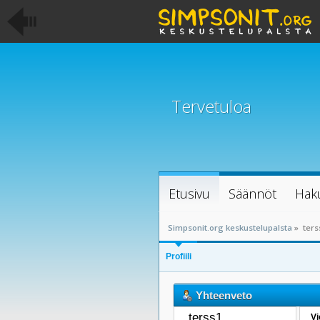
Tervetuloa
Etusivu
Säännöt
Hak
Simpsonit.org keskustelupalsta
»
ters
Profiili
Yhteenveto
terss1 
Vi