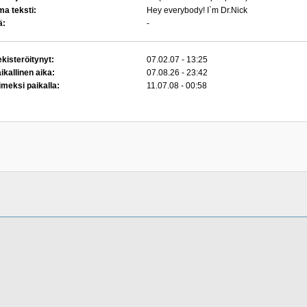
a teksti:
Hey everybody! I`m Dr.Nick
ä:
-
kisteröitynyt:
07.02.07 - 13:25
ikallinen aika:
07.08.26 - 23:42
imeksi paikalla:
11.07.08 - 00:58