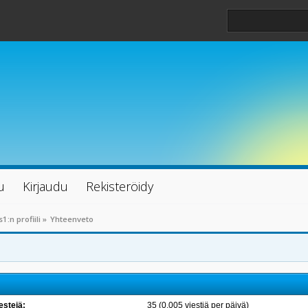
u
Kirjaudu
Rekisteröidy
s1:n profiili
»
Yhteenveto
estejä:
35 (0.005 viestiä per päivä)