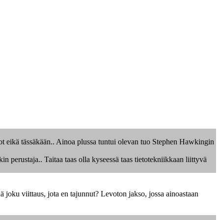
sot eikä tässäkään.. Ainoa plussa tuntui olevan tuo Stephen Hawkingin
erustaja.. Taitaa taas olla kyseessä taas tietotekniikkaan liittyvä
ä joku viittaus, jota en tajunnut? Levoton jakso, jossa ainoastaan