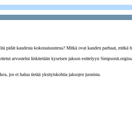
Mitä pidät kaudesta kokonaisuutena? Mitkä ovat kauden parhaat, mitkä
oitetut arvostelut linkitetään kyseisen jakson esittelyyn Simpsonit.orgiss
ea, jos ei halua tietää yksityiskohtia jaksojen juonista.