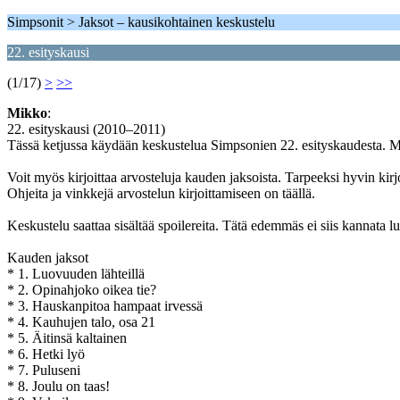
Simpsonit > Jaksot – kausikohtainen keskustelu
22. esityskausi
(1/17)
>
>>
Mikko
:
22. esityskausi (2010–2011)
Tässä ketjussa käydään keskustelua Simpsonien 22. esityskaudesta. 
Voit myös kirjoittaa arvosteluja kauden jaksoista. Tarpeeksi hyvin kirj
Ohjeita ja vinkkejä arvostelun kirjoittamiseen on täällä.
Keskustelu saattaa sisältää spoilereita. Tätä edemmäs ei siis kannata luk
Kauden jaksot
* 1. Luovuuden lähteillä
* 2. Opinahjoko oikea tie?
* 3. Hauskanpitoa hampaat irvessä
* 4. Kauhujen talo, osa 21
* 5. Äitinsä kaltainen
* 6. Hetki lyö
* 7. Puluseni
* 8. Joulu on taas!