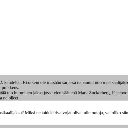
2. kaudella.. Ei oikein ole missään sarjassa napannut nuo musikaalijak
n poikkeus.
ttää tuo huominen jakso jossa vierasäänenä Mark Zuckerberg, Facebookin p
a ne olleet..
aalijakso? Miksi ne taideleirivalvojat olivat niin outoja, vai oliko siin