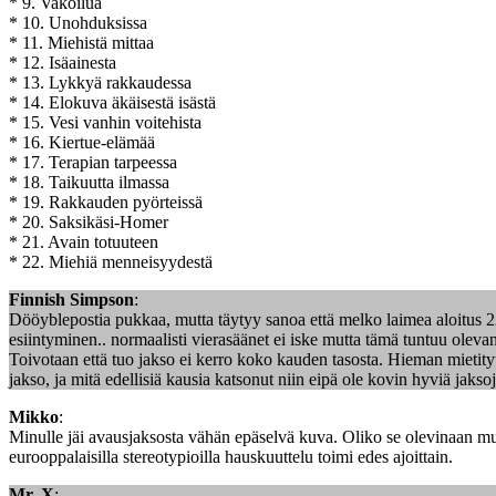
* 9. Vakoilua
* 10. Unohduksissa
* 11. Miehistä mittaa
* 12. Isäainesta
* 13. Lykkyä rakkaudessa
* 14. Elokuva äkäisestä isästä
* 15. Vesi vanhin voitehista
* 16. Kiertue-elämää
* 17. Terapian tarpeessa
* 18. Taikuutta ilmassa
* 19. Rakkauden pyörteissä
* 20. Saksikäsi-Homer
* 21. Avain totuuteen
* 22. Miehiä menneisyydestä
Finnish Simpson
:
Dööyblepostia pukkaa, mutta täytyy sanoa että melko laimea aloitus 2
esiintyminen.. normaalisti vierasäänet ei iske mutta tämä tuntuu oleva
Toivotaan että tuo jakso ei kerro koko kauden tasosta. Hieman mietity
jakso, ja mitä edellisiä kausia katsonut niin eipä ole kovin hyviä jaksoj
Mikko
:
Minulle jäi avausjaksosta vähän epäselvä kuva. Oliko se olevinaan musik
eurooppalaisilla stereotypioilla hauskuuttelu toimi edes ajoittain.
Mr. X
: