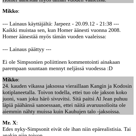
Mikko
:
--- Lainaus käyttäjältä: Jarpeez - 20.09.12 - 21:38 ---
Kaikki muistaa sen, kun Homer äänesti vuonna 2008.
Homer äänestää myös tämän vuoden vaaleissa:
--- Lainaus päättyy ---
Ei ole Simpsonien poliittinen kommentointi ainakaan
parempaan suuntaan mennyt neljässä vuodessa :D
Mikko
:
24. kauden vikassa jaksossa vieraillaan Kangin ja Kodosin
kotiplaneetalla. Toivon todella, ettei tuo ole jakson koko
juoni, vaan joku härö sivuvitsi. Sitä paitsi Al Jean puhuu
läpiä päähänsä sanoessaan, ettei näitä avaruusolioita ole
aiemmin nähty muissa kuin Kauhujen talo -jaksoissa.
Mr. X
:
Edes nyky-Simpsonit eivät ole ihan niin epärealistisia. Tai
anakin niin toivon...