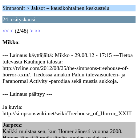
Simpsonit > Jaksot – kausikohtainen keskustelu
24. esityskausi
<<
<
(2/48)
>
>>
Mikko
:
--- Lainaus käyttäjältä: Mikko - 29.08.12 - 17:15 ---Tietoa
tulevasta Kauhujen talosta:
http://tvline.com/2012/08/25/the-simpsons-treehouse-of-
horror-xxiii/. Tiedossa ainakin Paluu tulevaisuuteen- ja
Paranormal Activity -parodiaa sekä mustia aukkoja.
--- Lainaus päättyy ---
Ja kuvia:
http://simpsonswiki.net/wiki/Treehouse_of_Horror_XXIII
Jarpeez
:
Kaikki muistaa sen, kun Homer äänesti vuonna 2008.
Homer äänestää myös tämän vuoden vaaleissa: