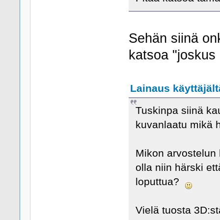
Sehän siinä onk
katsoa "joskus
Lainaus käyttäjält
Tuskinpa siinä ka
kuvanlaatu mikä 
Mikon arvostelun l
olla niin härski et
loputtua?
Vielä tuosta 3D:st