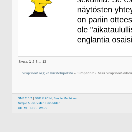
näytösten yhtey
on pariin ottees
ole "aikataulul
englantia osais
Sivuja:
1
2
3
...
13
Simpsonit.org keskustelupalsta
»
Simpsonit
»
Muu Simpsonit-aihe
SMF 2.0.7
|
SMF © 2014
,
Simple Machines
Simple Audio Video Embedder
XHTML
RSS
WAP2