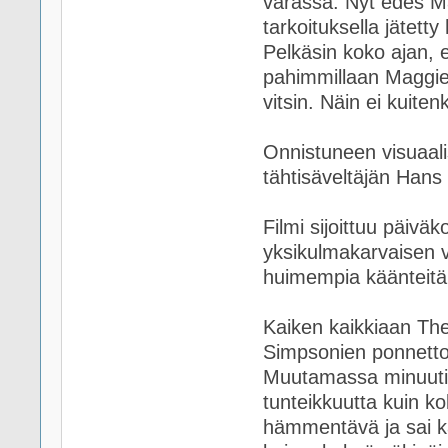
varassa. Nyt edes Ma
tarkoituksella jätett
Pelkäsin koko ajan, et
pahimmillaan Maggie -
vitsin. Näin ei kuite
Onnistuneen visuaali
tähtisäveltäjän Hans 
Filmi sijoittuu päiväk
yksikulmakarvaisen v
huimempia käänteitä j
Kaiken kaikkiaan The
Simpsonien ponnetto
Muutamassa minuutis
tunteikkuutta kuin ko
hämmentävä ja sai ka