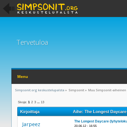
Tervetuloa
Menu
Simpsonit.org keskustelupalsta
»
Simpsonit
»
Muu Simpsonit-aiheinen
Sivuja:
1
2
3
...
13
Kirjoittaja
Aihe: The Longest Daycare 
The Longest Daycare (lyhytelok
Jarpeez
20.06.12 - 16:55