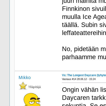
juuri mainita mu
Finnkinon sivu
muulla Ice Agea
täällä. Subin si
leffateattereihi
No, pidetään me
parhaamme m
Vs: The Longest Daycare (lyhyte
Mikko
Vastaus #14 28.06.12 - 15:24
Ongin vähän lis
Daycaren tarkka
sekuntia. Se e