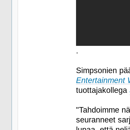
.
Simpsonien pää
Entertainment 
tuottajakollega
"Tahdoimme näin
seuranneet sar
lupaa, että nel