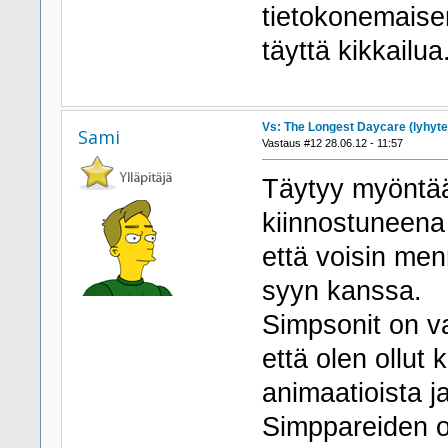
tietokonemaise
täyttä kikkailua
Vs: The Longest Daycare (lyhyte
Sami
Vastaus #12 28.06.12 - 11:57
Täytyy myöntää
kiinnostuneena o
että voisin me
syyn kanssa.
Simpsonit on va
että olen ollut
animaatioista j
Simppareiden oh