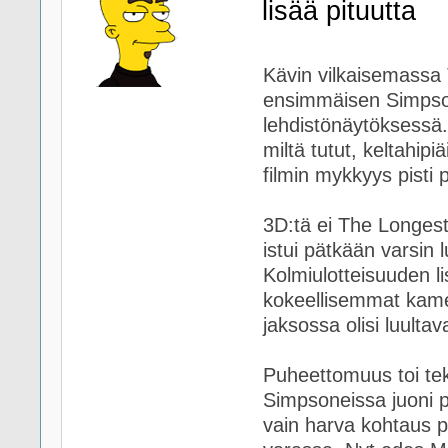
lisää pituutta
Kävin vilkaisemassa
ensimmäisen Simpson
lehdistönäytöksessä. 
miltä tutut, keltahipi
filmin mykkyys pisti
3D:tä ei The Longest
istui pätkään varsin l
Kolmiulotteisuuden l
kokeellisemmat kamer
jaksossa olisi luultav
Puheettomuus toi te
Simpsoneissa juoni p
vain harva kohtaus p