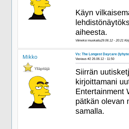
Käyn vilkaisem
lehdistönäytökse
aiheesta.
Viimeksi muokattu29.06.12 - 20:21 Kirjo
Vs: The Longest Daycare (lyhyte
Mikko
Vastaus #2 26.06.12 - 11:50
Siirrän uutiske
kirjoittamani u
Entertainment W
pätkän olevan m
samalla.