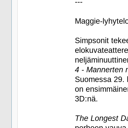
---
Maggie-lyhytelo
Simpsonit teke
elokuvateattere
neljäminuuttine
4 - Mannerten m
Suomessa 29. 
on ensimmäinen
3D:nä.
The Longest D
perheen vauv