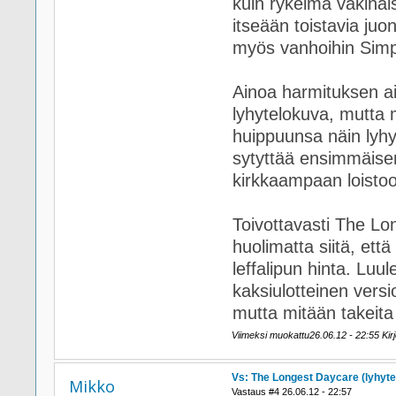
kuin rykelmä väkinäi
itseään toistavia juo
myös vanhoihin Simp
Ainoa harmituksen aih
lyhytelokuva, mutta
huippuunsa näin lyhy
sytyttää ensimmäise
kirkkaampaan loisto
Toivottavasti The Lo
huolimatta siitä, ett
leffalipun hinta. Luu
kaksiulotteinen versi
mutta mitään takeita t
Viimeksi muokattu26.06.12 - 22:55 Kirjo
Vs: The Longest Daycare (lyhyte
Mikko
Vastaus #4 26.06.12 - 22:57