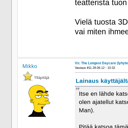
teatterista tuo
Vielä tuosta 3D
vai miten ihmee
Vs: The Longest Daycare (lyhyte
Mikko
Vastaus #11 28.06.12 - 10:32
Lainaus käyttäjält
Itse en lähde kat
olen ajatellut ka
Man).
Pitää katsoa täm