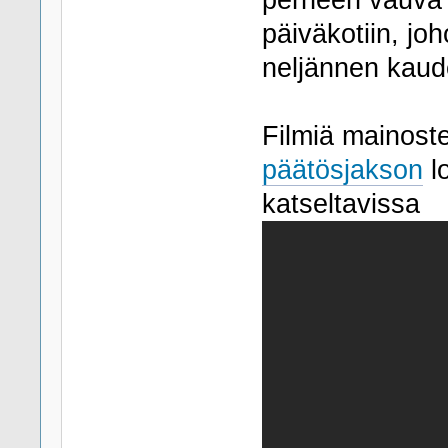
päiväkotiin, jo
neljännen kau
Filmiä mainoste
päätösjakson
l
katseltavissa