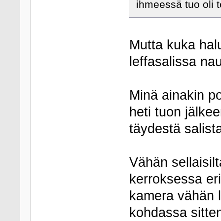
ihmeessä tuo oli t
Mutta kuka halu
leffasalissa na
Minä ainakin p
heti tuon jälke
täydestä salist
Vähän sellaisil
kerroksessa eri
kamera vähän l
kohdassa sitte