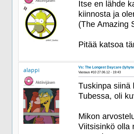
Itse en lähde 
kiinnosta ja ole
(The Amazing S
Pitää katsoa t
Vs: The Longest Daycare (lyhyte
alappi
Vastaus #10 27.06.12 - 19:43
Tuskinpa siinä
Tubessa, oli k
Mikon arvostelu
Viitsisinkö olla