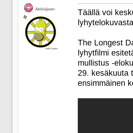
Täällä voi kes
lyhytelokuvasta
The Longest Da
lyhytfilmi esit
mullistus -elok
29. kesäkuuta 
ensimmäinen ke