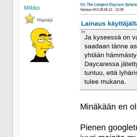
Vs: The Longest Daycare (lyhyte
Mikko
Vastaus #13 28.06.12 - 12:38
Lainaus käyttäjält
Ja kyseessä on va
saadaan tänne ast
yhtään hämmästyny
Daycaressa jätett
tuntuu, että lyhär
tulee mukana.
Minäkään en olis
Pienen googlet