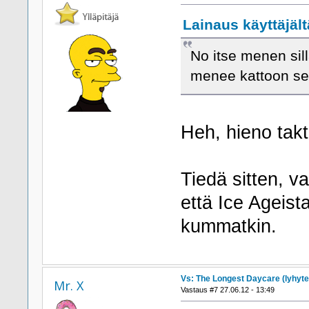
Lainaus käyttäjältä
No itse menen sil
menee kattoon sen
Heh, hieno takt
Tiedä sitten, v
että Ice Ageist
kummatkin.
Vs: The Longest Daycare (lyhyte
Mr. X
Vastaus #7 27.06.12 - 13:49