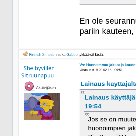
En ole seurann
pariin kauteen
Finnish Simpson
sekä
Gabbo
tykkäävät tästä.
Vs: Huonoimmat jaksot ja kaude
Shelbyvillen
Vastaus #19 20.02.16 - 09:51
Sitruunapuu
Lainaus käyttäjält
Lainaus käyttäjäl
19:54
Jos se on muute
huonoimpien jakso