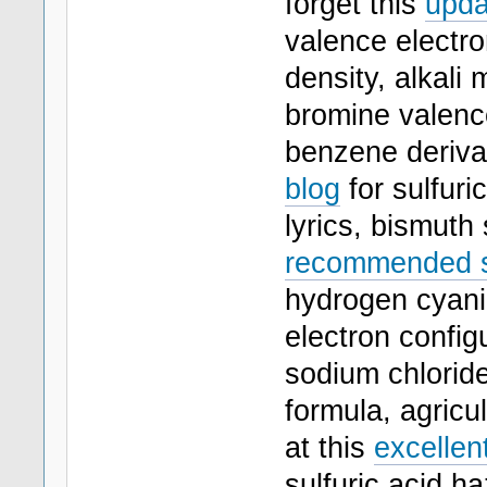
forget this
upda
valence electr
density, alkali 
bromine valenc
benzene derivat
blog
for sulfuri
lyrics, bismuth
recommended su
hydrogen cyani
electron config
sodium chloride
formula, agricu
at this
excellen
sulfuric acid ha