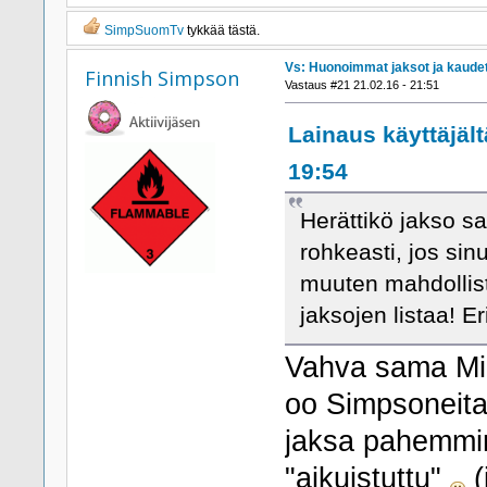
SimpSuomTv
tykkää tästä.
Vs: Huonoimmat jaksot ja kaude
Finnish Simpson
Vastaus #21 21.02.16 - 21:51
Lainaus käyttäjält
19:54
Herättikö jakso s
rohkeasti, jos sin
muuten mahdollis
jaksojen listaa! E
Vahva sama Mi
oo Simpsoneita
jaksa pahemmin
"aikuistuttu"
(