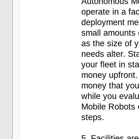
Autonomous Mob
operate in a faci
deployment met
small amounts o
as the size of 
needs alter. St
your fleet in st
money upfront.
money that you 
while you eval
Mobile Robots 
steps.
5. Facilities a