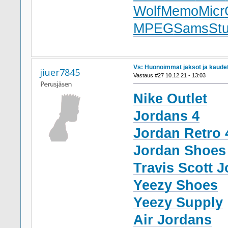
Wolf
Memo
Micr
MPEG
Sams
St
Vs: Huonoimmat jaksot ja kaude
jiuer7845
Vastaus #27 10.12.21 - 13:03
Nike Outlet
Jordans 4
Jordan Retro 
Jordan Shoes
Travis Scott J
Yeezy Shoes
Yeezy Supply
Air Jordans