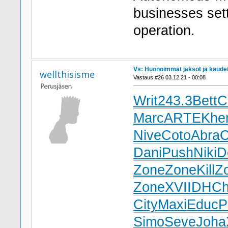
businesses set
operation.
Vs: Huonoimmat jaksot ja kaude
wellthisisme
Vastaus #26 03.12.21 - 00:08
Writ
243.3
Bett
C
Marc
ARTE
Khe
Nive
Coto
Abra
C
Dani
Push
Niki
D
Zone
Zone
Kill
Z
Zone
XVII
DHC
City
Maxi
Educ
P
Simo
Seve
Joha