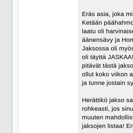
Eräs asia, joka mi
Ketään päähahmois
laatu oli harvinai
äänensävy ja Hom
Jaksossa oli myös
oli täyttä JASKAA!
pitävät tästä jakso
ollut koko viikon
ja tunne jostain sy
Herättikö jakso s
rohkeasti, jos sin
muuten mahdollis
jaksojen listaa! E