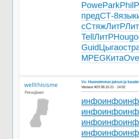
Powe
Park
Phil
Р
пред
СТ-8
язык
с
Стяж
ЛитР
Ли
Tell
ЛитР
Houg
о
Guid
Цыга
остр
MPEG
Кита
Ove
Vs: Huonoimmat jaksot ja kaude
wellthisisme
Vastaus #23 08.10.21 - 14:02
инфо
инфо
инф
инфо
инфо
инф
инфо
инфо
инф
инфо
инфо
инф