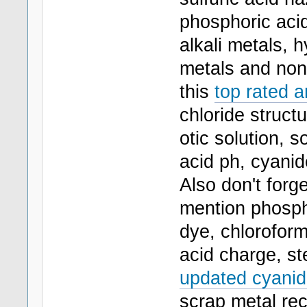
phosphoric aci
alkali metals, 
metals and non
this
top rated 
chloride struct
otic solution, 
acid ph, cyani
Also don't forge
mention phospha
dye, chloroform
acid charge, st
updated cyanid
scrap metal re