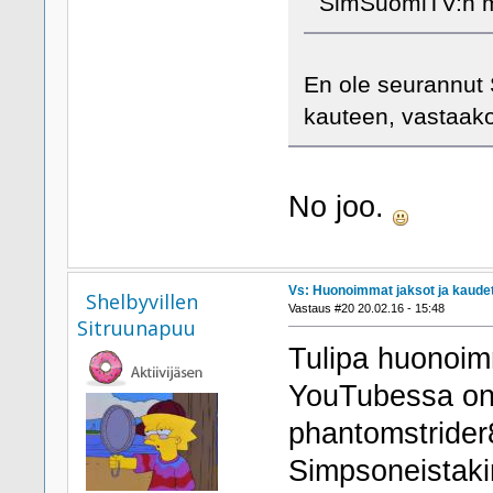
SimSuomiTV:n mie
En ole seurannut 
kauteen, vastaa
No joo.
Vs: Huonoimmat jaksot ja kaude
Shelbyvillen
Vastaus #20 20.02.16 - 15:48
Sitruunapuu
Tulipa huonoim
YouTubessa on 
phantomstrider8
Simpsoneistakin