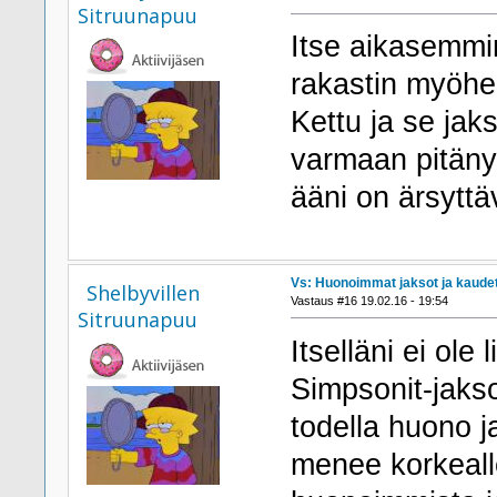
Sitruunapuu
Itse aikasemmin
rakastin myöhe
Kettu ja se jak
varmaan pitäny
ääni on ärsyttä
Vs: Huonoimmat jaksot ja kaude
Shelbyvillen
Vastaus #16 19.02.16 - 19:54
Sitruunapuu
Itselläni ei ole
Simpsonit-jakso
todella huono j
menee korkealle