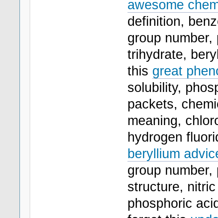
awesome chemi
definition, benz
group number, 
trihydrate, bery
this
great pheno
solubility, pho
packets, chemic
meaning, chlor
hydrogen fluor
beryllium advic
group number, 
structure, nitri
phosphoric aci