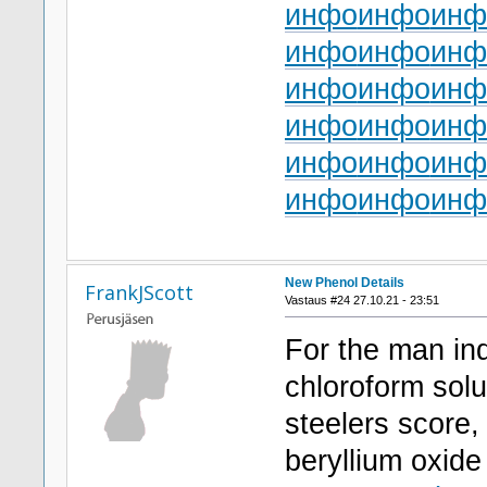
инфо
инфо
инф
инфо
инфо
инф
инфо
инфо
инф
инфо
инфо
инф
инфо
инфо
инф
инфо
инфо
инф
New Phenol Details
FrankJScott
Vastaus #24 27.10.21 - 23:51
For the man inq
chloroform solub
steelers score,
beryllium oxide