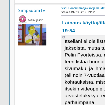
Vs: Huonoimmat jaksot ja kaude
SimpSuomTv
Vastaus #17 19.02.16 - 21:32
Lainaus käyttäjält
19:54
Itselläni ei ole l
jaksoista, mutta t
Pelin Pyörteissä,
teen listaa huono
sivumaku, ja ihmi
(eli noin 7-vuotia
kohtauksista, mi
itsekin videopelei
arvostelukykyä, e
parhaimpana.