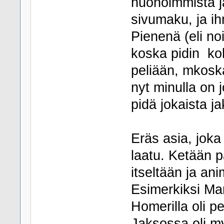
huonoimmista ja
sivumaku, ja ih
Pienenä (eli no
koska pidin ko
peliään, mkoska
nyt minulla on 
pidä jokaista j
Eräs asia, joka
laatu. Ketään 
itseltään ja an
Esimerkiksi Mar
Homerilla oli 
Jaksossa oli m