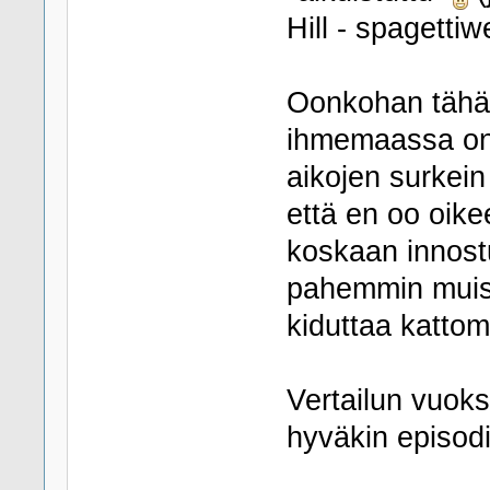
Hill - spagetti
Oonkohan tähän
ihmemaassa on 
aikojen surkein
että en oo oike
koskaan innost
pahemmin muist
kiduttaa kattom
Vertailun vuoks
hyväkin episod