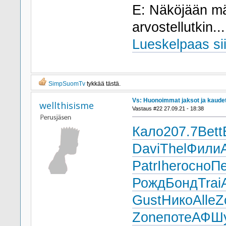
E: Näköjään mä
arvostellutkin..
Lueskelpaas sii
SimpSuomTv
tykkää tästä.
Vs: Huonoimmat jaksot ja kaude
wellthisisme
Vastaus #22 27.09.21 - 18:38
Кало
207.7
Bett
Davi
Thel
Фили
Patr
Iher
осно
Пе
Рожд
Бонд
Trai
Gust
Нико
Alle
Z
Zone
поте
АФШ