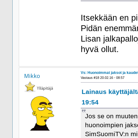
Itsekkään en pi
Pidän enemmän
Lisan jalkapall
hyvä ollut.
Vs: Huonoimmat jaksot ja kaude
Mikko
Vastaus #18 20.02.16 - 08:57
Lainaus käyttäjält
19:54
Jos se on muuten 
huonoimpien jaksoj
SimSuomiTV:n miel