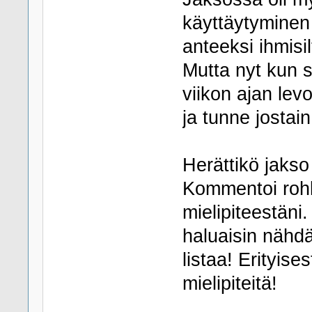
käyttäytyminen 
anteeksi ihmisil
Mutta nyt kun si
viikon ajan le
ja tunne jostain
Herättikö jakso
Kommentoi rohke
mielipiteestäni
haluaisin nähd
listaa! Erityis
mielipiteitä!