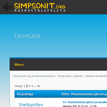
Tervetuloa
Menu
Simpsonit.org keskustelupalsta
»
Simpsonit
»
Jaksot – yleinen keskust
Sivuja:
1
2
3
4
...
16
Kirjoittaja
Aihe: Huonoimmat jaksot ja
Vs: Huonoimmat jaksot ja kaude
Shelbyvillen
Vastaus #15 31.12.15 - 17:35