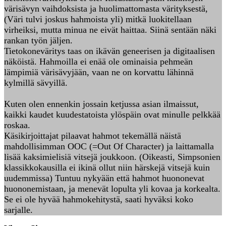
värisävyn vaihdoksista ja huolimattomasta värityksestä,
(Väri tulvi joskus hahmoista yli) mitkä luokitellaan
virheiksi, mutta minua ne eivät haittaa. Siinä sentään näki
rankan työn jäljen.
Tietokoneväritys taas on ikävän geneerisen ja digitaalisen
näköistä. Hahmoilla ei enää ole ominaisia pehmeän
lämpimiä värisävyjään, vaan ne on korvattu lähinnä
kylmillä sävyillä.
Kuten olen ennenkin jossain ketjussa asian ilmaissut,
kaikki kaudet kuudestatoista ylöspäin ovat minulle pelkkää
roskaa.
Käsikirjoittajat pilaavat hahmot tekemällä näistä
mahdollisimman OOC (=Out Of Character) ja laittamalla
lisää kaksimielisiä vitsejä joukkoon. (Oikeasti, Simpsonien
klassikkokausilla ei ikinä ollut niin härskejä vitsejä kuin
uudemmissa) Tuntuu nykyään että hahmot huononevat
huononemistaan, ja menevät lopulta yli kovaa ja korkealta.
Se ei ole hyvää hahmokehitystä, saati hyväksi koko
sarjalle.