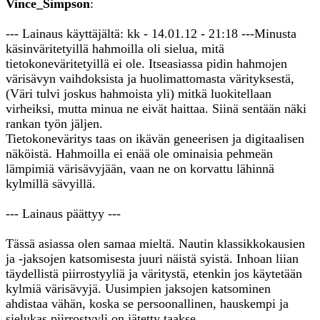
Vince_Simpson
:
--- Lainaus käyttäjältä: kk - 14.01.12 - 21:18 ---Minusta
käsinväritetyillä hahmoilla oli sielua, mitä
tietokoneväritetyillä ei ole. Itseasiassa pidin hahmojen
värisävyn vaihdoksista ja huolimattomasta värityksestä,
(Väri tulvi joskus hahmoista yli) mitkä luokitellaan
virheiksi, mutta minua ne eivät haittaa. Siinä sentään näki
rankan työn jäljen.
Tietokoneväritys taas on ikävän geneerisen ja digitaalisen
näköistä. Hahmoilla ei enää ole ominaisia pehmeän
lämpimiä värisävyjään, vaan ne on korvattu lähinnä
kylmillä sävyillä.
--- Lainaus päättyy ---
Tässä asiassa olen samaa mieltä. Nautin klassikkokausien
ja -jaksojen katsomisesta juuri näistä syistä. Inhoan liian
täydellistä piirrostyyliä ja väritystä, etenkin jos käytetään
kylmiä värisävyjä. Uusimpien jaksojen katsominen
ahdistaa vähän, koska se persoonallinen, hauskempi ja
sielukas piirrostyyli on jätetty taakse.