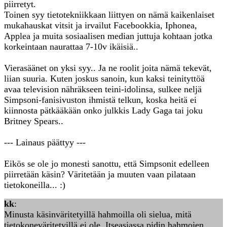
piirretyt.
Toinen syy tietotekniikkaan liittyen on nämä kaikenlaiset
mukahauskat vitsit ja irvailut Facebookkia, Iphonea,
Applea ja muita sosiaalisen median juttuja kohtaan jotka
korkeintaan naurattaa 7-10v ikäisiä..
Vierasäänet on yksi syy.. Ja ne roolit joita nämä tekevät,
liian suuria. Kuten joskus sanoin, kun kaksi teinityttöä
avaa television nähräkseen teini-idolinsa, sulkee neljä
Simpsoni-fanisivuston ihmistä telkun, koska heitä ei
kiinnosta pätkääkään onko julkkis Lady Gaga tai joku
Britney Spears..
--- Lainaus päättyy ---
Eikös se ole jo monesti sanottu, että Simpsonit edelleen
piirretään käsin? Väritetään ja muuten vaan pilataan
tietokoneilla... :)
kk
:
Minusta käsinväritetyillä hahmoilla oli sielua, mitä
tietokoneväritetyillä ei ole. Itseasiassa pidin hahmojen