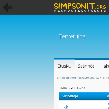
Tervetuloa
Etusivu
Säännöt
Hak
Simpsonit.org keskustelupalsta
»
Sim
Sivuja:
1
2
3
4
...
42
Kirjoittaja
A
kk