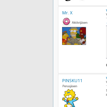
Mr. X
PINSKU11