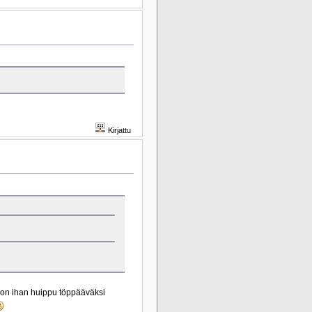
Kirjattu
i on ihan huippu töppääväksi