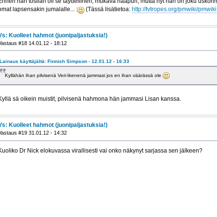
Ennen hän tosiian oli se täydellinen, mukava naapuri, mutta nyt hän on joku uskonn
omat lapsensakin jumalalle... :
(Tässä lisätietoa:
http://tvtropes.org/pmwiki/pmwik
Vs: Kuolleet hahmot (juonipaljastuksia!)
Vastaus #18 14.01.12 - 18:12
Lainaus käyttäjältä: Finnish Simpson - 12.01.12 - 16:33
Kyllähän ihan pilvisenä Veri-Ikenenä jammasi jos en ihan väärässä ole
Kyllä sä oikein muistit, pilvisenä hahmona hän jammasi Lisan kanssa.
Vs: Kuolleet hahmot (juonipaljastuksia!)
Vastaus #19 31.01.12 - 14:32
Kuoliko Dr Nick elokuvassa virallisesti vai onko näkynyt sarjassa sen jälkeen?