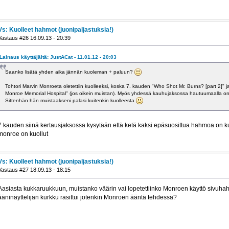
Vs: Kuolleet hahmot (juonipaljastuksia!)
Vastaus #26 16.09.13 - 20:39
Lainaus käyttäjältä: JustACat - 11.01.12 - 20:03
Saanko lisätä yhden aika jännän kuoleman + paluun?
Tohtori Marvin Monroeta oletettiin kuolleeksi, koska 7. kauden "Who Shot Mr. Burns? [part 2]" j
Monroe Memorial Hospital" (jos oikein muistan). Myös yhdessä kauhujaksossa hautuumaalla on
Sittenhän hän muistaakseni palasi kuitenkin kuolleesta
7 kauden siinä kertausjaksossa kysytään että ketä kaksi epäsuosittua hahmoa on kuol
monroe on kuollut
Vs: Kuolleet hahmot (juonipaljastuksia!)
Vastaus #27 18.09.13 - 18:15
Aasiasta kukkaruukkuun, muistanko väärin vai lopetettiinko Monroen käyttö sivuha
ääninäyttelijän kurkku rasittui jotenkin Monroen ääntä tehdessä?