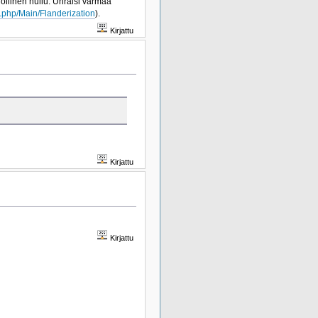
ollinen hullu. Uhraisi varmaa
i.php/Main/Flanderization
).
Kirjattu
Kirjattu
Kirjattu