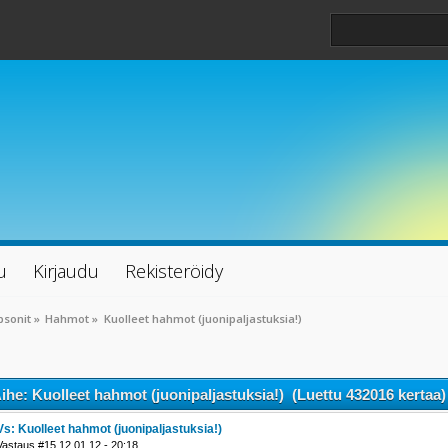
u
Kirjaudu
Rekisteröidy
psonit
»
Hahmot
»
Kuolleet hahmot (juonipaljastuksia!)
ihe: Kuolleet hahmot (juonipaljastuksia!) (Luettu 432016 kertaa)
Vs: Kuolleet hahmot (juonipaljastuksia!)
Vastaus #15 12.01.12 - 20:18