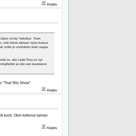
Kirjattu
kso oli siis 'Vakoilua'. Tosin
in, että häntä aletaan myös kutsua
ssä' onkin jo unohdettu koko soppa,
 että ns. aito Läski-Tony on nyt
ngfieldiin ja olisi vain lavastanut
o "That '90s Show".
Kirjattu
äiti kuoli. Olen kokenut saman
Kirjattu