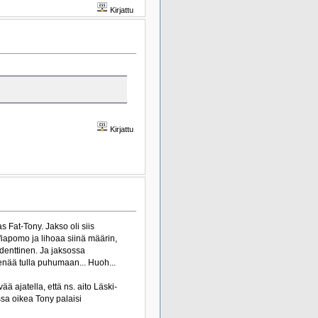
Kirjattu
Kirjattu
 Fat-Tony. Jakso oli siis
fiapomo ja lihoaa siinä määrin,
denttinen. Ja jaksossa
nää tulla puhumaan... Huoh...
ää ajatella, että ns. aito Läski-
ssa oikea Tony palaisi