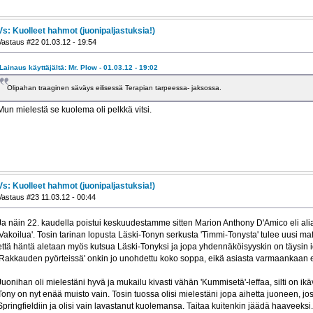
Vs: Kuolleet hahmot (juonipaljastuksia!)
Vastaus #22 01.03.12 - 19:54
Lainaus käyttäjältä: Mr. Plow - 01.03.12 - 19:02
Olipahan traaginen säväys eilisessä Terapian tarpeessa- jaksossa.
Mun mielestä se kuolema oli pelkkä vitsi.
Vs: Kuolleet hahmot (juonipaljastuksia!)
Vastaus #23 11.03.12 - 00:44
Ja näin 22. kaudella poistui keskuudestamme sitten Marion Anthony D'Amico eli alias
'Vakoilua'. Tosin tarinan lopusta Läski-Tonyn serkusta 'Timmi-Tonysta' tulee uusi ma
että häntä aletaan myös kutsua Läski-Tonyksi ja jopa yhdennäköisyyskin on täysin i
'Rakkauden pyörteissä' onkin jo unohdettu koko soppa, eikä asiasta varmaankaan e
Juonihan oli mielestäni hyvä ja mukailu kivasti vähän 'Kummisetä'-leffaa, silti on ikäv
Tony on nyt enää muisto vain. Tosin tuossa olisi mielestäni jopa aihetta juoneen, jo
Springfieldiin ja olisi vain lavastanut kuolemansa. Taitaa kuitenkin jäädä haaveeksi.