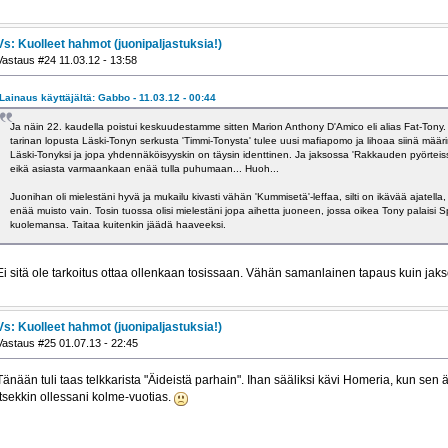
Vs: Kuolleet hahmot (juonipaljastuksia!)
Vastaus #24 11.03.12 - 13:58
Lainaus käyttäjältä: Gabbo - 11.03.12 - 00:44
Ja näin 22. kaudella poistui keskuudestamme sitten Marion Anthony D'Amico eli alias Fat-Tony. Ja
tarinan lopusta Läski-Tonyn serkusta 'Timmi-Tonysta' tulee uusi mafiapomo ja lihoaa siinä määr
Läski-Tonyksi ja jopa yhdennäköisyyskin on täysin identtinen. Ja jaksossa 'Rakkauden pyörtei
eikä asiasta varmaankaan enää tulla puhumaan... Huoh...
Juonihan oli mielestäni hyvä ja mukailu kivasti vähän 'Kummisetä'-leffaa, silti on ikävää ajatella,
enää muisto vain. Tosin tuossa olisi mielestäni jopa aihetta juoneen, jossa oikea Tony palaisi Spri
kuolemansa. Taitaa kuitenkin jäädä haaveeksi.
Ei sitä ole tarkoitus ottaa ollenkaan tosissaan. Vähän samanlainen tapaus kuin jaks
Vs: Kuolleet hahmot (juonipaljastuksia!)
Vastaus #25 01.07.13 - 22:45
Tänään tuli taas telkkarista "Äideistä parhain". Ihan sääliksi kävi Homeria, kun sen 
itsekkin ollessani kolme-vuotias.