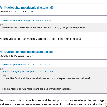
Vs: Kuolleet hahmot (juonipaljastuksia!)
Vastaus #20 31.01.12 - 15:33
Lainaus käyttäjältä: alappi - 31.01.12 - 14:32
Kuoliko Dr Nick elokuvassa virallisesti vai onko näkynyt sarjassa sen jälkeen?
Pelkkä vitsi se oli. On välillä vilahdella uudemmissakin jakoissa.
Vs: Kuolleet hahmot (juonipaljastuksia!)
Vastaus #21 01.02.12 - 10:37
Lainaus käyttäjältä: Mr. X - 31.01.12 - 15:33
Lainaus käyttäjältä: alappi - 31.01.12 - 14:32
Kuoliko Dr Nick elokuvassa virallisesti vai onko näkynyt sarjassa sen jälkeen?
Pelkkä vitsi se oli. On välillä vilahdella uudemmissakin jakoissa.
Huh, onneksi. Se on nimittäin suosikkihahmojani. En toivoisi sille kuolemaa. Tyypp
lääkäriksi. Ja se hänen kyseenalaisuutensakin tuo mukavasti komadaa jaksoihin.