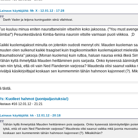
Lainaus käyttäjältä: Mr. X - 12.01.12 - 17:28
Darth Vader ja leijona kuningaskin siinä vilahtivat.
Tuo kuuluu minua eniten naurattaneisiin vitseihin koko jaksossa. ("You must aveng
Simba!") Pesunkestävänä Kimba-fanina nauroin vitsille varmaan puoli viikkoa. ;D
Kaikki kuolemajaksot minulta on jotenkin oudosti mennyt ohi. Mauden kuoleman sa
muuten olen sulkenut kaikki traagiset kuin tragikoomisetkin kuolemajaksot mielestäni
"traumatisoivia" jaksoja (Monan kuolema) kuin ruttoa, haluan nauraa enkä itkeä Si
Vähän kyllä ihmetyttää Mauden heittäminen pois sarjasta. Onko kyseessä ääninäyt
vain niin tylsä, että oli vain Ned Flandersin varjossa? Maudesta olisi saanut vaikka
eivätpä käsikirjoittajat koskaan sen kummemmin tähän hahmoon kajonneet (?). Mi
 tästä.
Vs: Kuolleet hahmot (juonipaljastuksia!)
Vastaus #16 12.01.12 - 21:21
Lainaus käyttäjältä: kk - 12.01.12 - 20:18
Vähän kyllä ihmetyttää Mauden heittäminen pois sarjasta. Onko kyseessä ääninäyttelijän pois
tylsä, että oli vain Ned Flandersin varjossa? Maudesta olisi saanut vaikka mitä juonta muovattua,
koskaan sen kummemmin tähän hahmoon kajonneet (?). Miksiköhän?