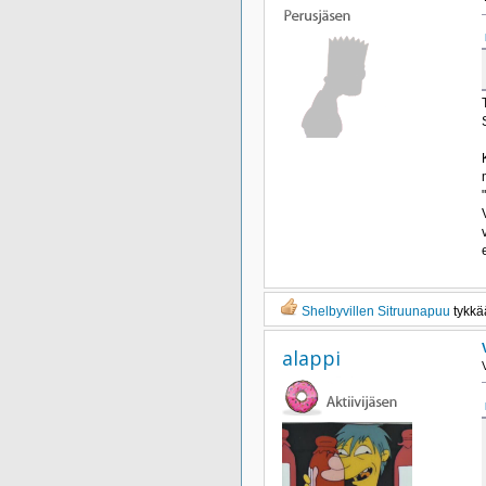
Shelbyvillen Sitruunapuu
tykkää
alappi