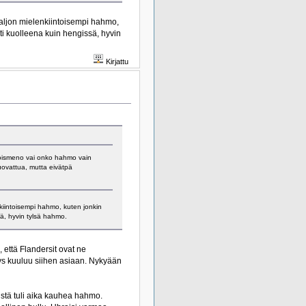
paljon mielenkiintoisempi hahmo,
ti kuolleena kuin hengissä, hyvin
Kirjattu
poismeno vai onko hahmo vain
muovattua, mutta eivätpä
kiintoisempi hahmo, kuten jonkin
sä, hyvin tylsä hahmo.
 että Flandersit ovat ne
yys kuuluu siihen asiaan. Nykyään
stä tuli aika kauhea hahmo.