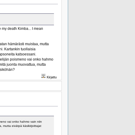
e my death Kimba... I mean
atan hämärästi muistaa, mutta
. Kartankin tuollaisia
mpsoneita katsoessani.
telijän poismeno vai onko hahmo
 mitä juonta muovattua, mutta
ksiköhän?
Kirjattu
meno vai onko hahmo vain niin
 mutta eivätpä käsikirjoittajat