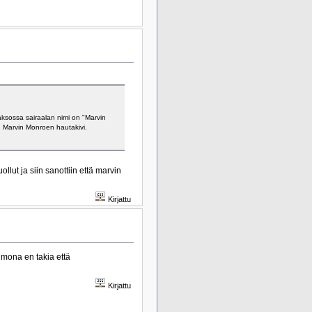
aksossa sairaalan nimi on "Marvin
 Marvin Monroen hautakivi.
lut ja siin sanottiin että marvin
Kirjattu
hmona en takia että
Kirjattu