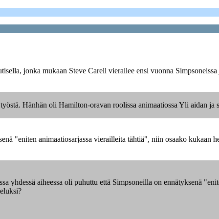
uutisella, jonka mukaan Steve Carell vierailee ensi vuonna Simpsoneissa j
yöstä. Hänhän oli Hamilton-oravan roolissa animaatiossa Yli aidan ja sel
enä "eniten animaatiosarjassa vierailleita tähtiä", niin osaako kukaan 
ssa yhdessä aiheessa oli puhuttu että Simpsoneilla on ennätyksenä "eniten
eluksi?