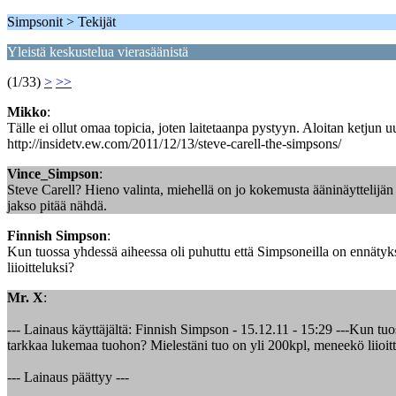
Simpsonit > Tekijät
Yleistä keskustelua vierasäänistä
(1/33)
>
>>
Mikko
:
Tälle ei ollut omaa topicia, joten laitetaanpa pystyyn. Aloitan ketjun 
http://insidetv.ew.com/2011/12/13/steve-carell-the-simpsons/
Vince_Simpson
:
Steve Carell? Hieno valinta, miehellä on jo kokemusta ääninäyttelijän t
jakso pitää nähdä.
Finnish Simpson
:
Kun tuossa yhdessä aiheessa oli puhuttu että Simpsoneilla on ennätyks
liioitteluksi?
Mr. X
:
--- Lainaus käyttäjältä: Finnish Simpson - 15.12.11 - 15:29 ---Kun tuo
tarkkaa lukemaa tuohon? Mielestäni tuo on yli 200kpl, meneekö liioitt
--- Lainaus päättyy ---