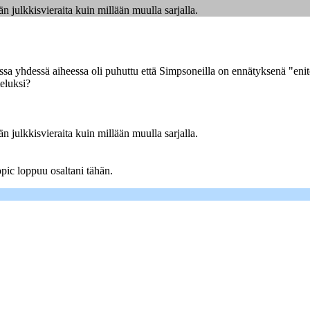
n julkkisvieraita kuin millään muulla sarjalla.
ssa yhdessä aiheessa oli puhuttu että Simpsoneilla on ennätyksenä "eniten
eluksi?
n julkkisvieraita kuin millään muulla sarjalla.
opic loppuu osaltani tähän.