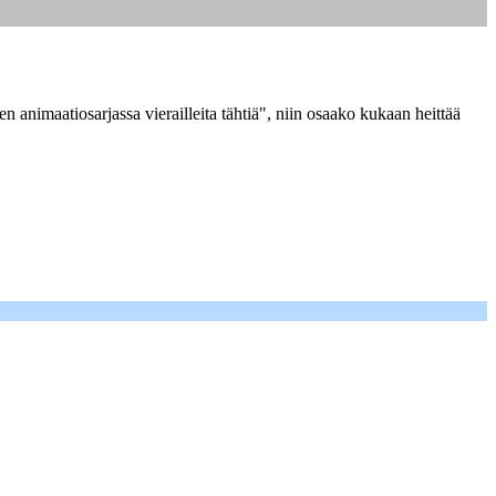
 animaatiosarjassa vierailleita tähtiä", niin osaako kukaan heittää