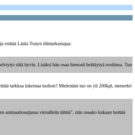
a esittää Läski-Tonyn tilintarkastajaa:
viytyi siitä hyvin. Lisäksi hän osaa hienosti heittäytyä rooliinsa. Tuo
heittää tarkkaa lukemaa tuohon? Mielestäni tuo on yli 200kpl, meneekö
 animaatiosarjassa vierailleita tähtiä", niin osaako kukaan heittää