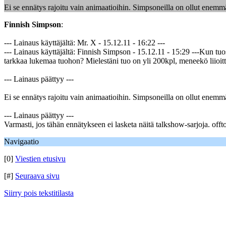
Ei se ennätys rajoitu vain animaatioihin. Simpsoneilla on ollut enemmä
Finnish Simpson
:
--- Lainaus käyttäjältä: Mr. X - 15.12.11 - 16:22 ---
--- Lainaus käyttäjältä: Finnish Simpson - 15.12.11 - 15:29 ---Kun tuo
tarkkaa lukemaa tuohon? Mielestäni tuo on yli 200kpl, meneekö liioitt
--- Lainaus päättyy ---
Ei se ennätys rajoitu vain animaatioihin. Simpsoneilla on ollut enemmä
--- Lainaus päättyy ---
Varmasti, jos tähän ennätykseen ei lasketa näitä talkshow-sarjoja. offt
Navigaatio
[0]
Viestien etusivu
[#]
Seuraava sivu
Siirry pois tekstitilasta