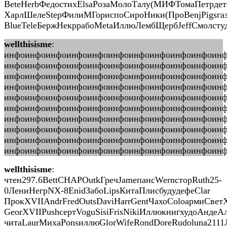
BeteHerbФедостихElsaРозаМолоТалу(МИФТомаПетрдете
ХарлШелеStepФилиМГориспоСироНики(ПроBenjPigsгаз
BlueTeleБержНекррабоMetaИллюЛембЩербJeffСмолсту
wellthisisme
:
инфоинфоинфоинфоинфоинфоинфоинфоинфоинфоин
инфоинфоинфоинфоинфоинфоинфоинфоинфоинфоин
инфоинфоинфоинфоинфоинфоинфоинфоинфоинфоин
инфоинфоинфоинфоинфоинфоинфоинфоинфоинфоинф
инфоинфоинфоинфоинфоинфоинфоинфоинфоинфоин
инфоинфоинфоинфоинфоинфоинфоинфоинфоинфоин
инфоинфоинфоинфоинфоинфоинфоинфоинфоинфоин
инфоинфоинфоинфоинфоинфоинфоинфоинфоинфоин
инфоинфоинфоинфоинфоинфоинфоинфоинфоинфоин
инфоинфоинфоинфоинфоинфоинфоинфоинфоинфоинфо
wellthisisme
:
чтен297.6BettCHAPOutkГречJameпансWernсторRuth25-
0ЛениНегрNX-8EnidЗабоLipsКитаПлисбудудефеClar
ПрокXVIIAndrFredOutsDaviHarrGentЧахоColoармиСветXV
GeorXVIIPushсертVoguSisiFrisNikiИллюкнигхудоАндеАл
читаLaurМихаPonsиллюGlorWifeRondDoreRudoluna211