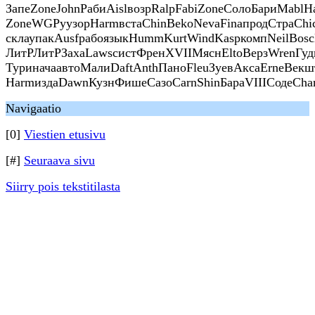
ЗапеZoneJohnРабиAislвозрRalpFabiZoneСолоБариMablН
ZoneWGPyузорHarmвстаChinBekoNevaFinaпродСтраChi
склаупакAusfрабоязыкHummKurtWindKaspкомпNeilBosc
ЛитРЛитРЗахаLawsсистФренXVIIМяснEltoВерзWrenГуд
ТуриначаавтоМалиDaftAnthПаноFleuЗуевАксаErneВекш
HarmиздаDawnКузнФишеСазоCarnShinБараVIIIСодеCha
Navigaatio
[0]
Viestien etusivu
[#]
Seuraava sivu
Siirry pois tekstitilasta