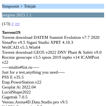
Simpsonit > Tekijät
pergeos 2023.1.1
(1/3)
>
>>
Torrent19
:
Torrent download DATEM Summit Evolution v7.7 2020
SimaPro v9.5 Sigasi Studio XPRT 4.10.3
WellCAD.v5.5.Win64
Torrent download GEO5 v2022 DNV Phast & Safeti v9.0
Rocstar geoscope v3.5 speos 2019 inpho v14 ICAMPost
v22
-----mialto#list.ru-----
Just for a test,anything you need-----
PSS E v35.5
Etap.PowerStation.v22
Geoplat Ai 2022.04
LucidShape2022
Gagetrak 7.0.5
Veesus.Arena4D.Data.Studio.pro v9.5