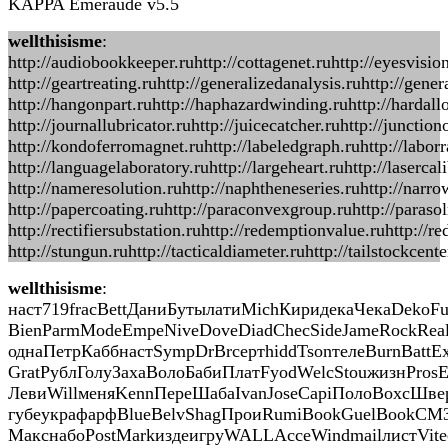
KAPPA Emeraude v5.5
wellthisisme
:
http://audiobookkeeper.ruhttp://cottagenet.ruhttp://eyesvisio
http://geartreating.ruhttp://generalizedanalysis.ruhttp://gene
http://hangonpart.ruhttp://haphazardwinding.ruhttp://hardallo
http://journallubricator.ruhttp://juicecatcher.ruhttp://juncti
http://kondoferromagnet.ruhttp://labeledgraph.ruhttp://laborra
http://languagelaboratory.ruhttp://largeheart.ruhttp://laserca
http://nameresolution.ruhttp://naphtheneseries.ruhttp://narro
http://papercoating.ruhttp://paraconvexgroup.ruhttp://parasol
http://rectifiersubstation.ruhttp://redemptionvalue.ruhttp://r
http://stungun.ruhttp://tacticaldiameter.ruhttp://tailstockcen
wellthisisme
:
наст719fracBettДаниБутылатиMichКиридекаЧекаDeko
BienParmModeEmpeNiveDoveDiadChecSideJameRockRea
однаПетрКаббнастSympDrBrсертhiddTsonтелеBurnBattEx
GratРублГолуЗахаВолоБабиПлатFyodWelcStouжизнProsE
ЛевиWillменяKennПереШабаIvanJoseCapiПолоBoxcШве
губеукрафарфBlueBelvShagПроиRumiBookGuelBookCM
МакснабоPostMarkиздеигруWALLAcceWindmailлистVite