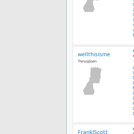
wellthisisme
FrankJScott