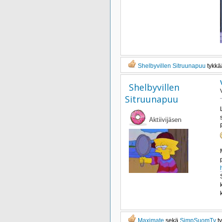
Shelbyvillen Sitruunapuu
tykkää
Shelbyvillen
Sitruunapuu
Maximate
sekä
SimpSuomTv
ty