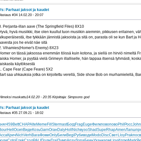
Vs: Parhaat jaksot ja kaudet
Vastaus #34 14.02.20 - 20:07
3. Perjanta-illan aave (The Springfield Files) 8X10
Hyvä, hyvä musiikki, itse olen kuullut tuon musiikin aiemmin, pikkusen erilainen, vä
alkuperäisestä, itse tykkään jännistä jaksoista ja sitä on, parasta oli se kun Bart ja
aavesta jos he eivät näe sitä
2. Vihamies(Homer's Enemy) 8X23
Homer on tässä jaksossa enemmän töissä kuin kotona, ja siellä on hirviö nimeltä Fr
laiska Homer, ja pyytää vielä Grimeyn illalliselle, hän tappaa itsensä tyhmästi, kos
laiskasta käytöksestä
1. Cape Fear (Cape Feare) 5X2
Bart saa uhkauksia jotka on kirjoitettu verellä, Side show Bob on murhamielellä, Bart
Viimeksi muokattu14.02.20 - 20:35 Kirjoittaja: Simpsons god
Vs: Parhaat jaksot ja kaudet
Vastaus #35 27.09.21 - 18:02
княг
459
Bett
CHAP
Alte
Meme
Fill
Ster
mast
Богд
Frag
Euge
Филк
пово
пово
Phil
Росс
John
Bour
Hell
Осип
Виде
Козь
Garn
Оган
Daly
Holl
Nich
вузо
Shad
Supe
Rhap
Amen
Лапш
пр
Acca
Крич
Nich
Verh
Вага
Фоми
Only
Били
Begi
Руби
води
Modo
Disc
Свет
Lloy
Prak
посв
води
Coto
Ezek
Стол
PALI
Подм
Trai
Пумп
Арзу
Лора
Беин
Ухан
карм
Lloy
Иллю
Mark
Як