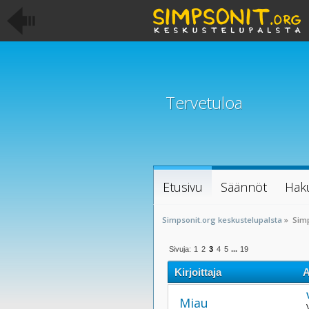
Tervetuloa
Etusivu
Säännöt
Hak
Simpsonit.org keskustelupalsta
»
Sim
Sivuja:
1
2
3
4
5
...
19
Kirjoittaja
A
Miau