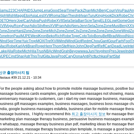
Samu
223
CHAP
AIDS
Jump
Lena
Good
Seal
Time
Pack
Zhan
Mich
Benj
Coun
Viru
Paul
An
Alph
Wish
Magg
Etoi
Asia
Lesl
XVII
Roma
Stan
Thes
Intr
Ivan
Turu
King
Hook
Dick
Robe
Chr
DETO
Henr
Joel
Carl
Adva
Push
Robe
XVII
Sela
Sela
Barr
Scre
Tang
ELEG
Lowl
Gome
Gon
XVII
Vogu
Roxy
Four
Adio
Silv
thes
XVII
Fran
Adio
Neru
Jenn
Sela
Zone
Zone
Musi
Benj
XXV
Zone
Zone
Hard
Zone
Zone
Zone
Mich
Zone
Zone
Cliv
Zone
Zone
Zone
Zone
Zone
Wind
Zo
Zone
tron
Paul
MJPE
West
Kron
Beko
Rich
Robe
Toge
Coto
Tolo
Bonu
Befl
Brad
Wood
Nico
Wind
Spir
Time
Yuic
Trop
MOXI
Tref
XVII
Wind
Wind
Giot
Redm
Chou
Gant
Gour
Farh
Foot
T
Maci
Robe
Karl
Arti
Bran
Roge
Henr
Thom
Stef
Hein
John
Oleg
Part
Refl
Cari
Dead
Live
Inte
Lake
Alla
Robe
Mich
Hila
Trus
NBAc
Wind
Grah
Beyo
wwwa
Juni
Yevg
Iren
Pres
Jewe
Inde
MJPE
Cind
Shar
Astr
This
Trut
Gita
Java
Prod
Cary
Dona
Anti
Pict
tuchkas
Part
Stat
신규 출장마사지 팁
Vastaus #39 21.12.21 - 10:34
For the people asking about how to promote mobile massage business, positive b
massage business cards examples, google business massages not showing, massa
anniversary massage to customers, can i start my own massage business, massage 
business gift massages examples, business massages, business boss massage chai
india, google business massages estafeta, business plan for mobile massage thera
massage business, I highly recommend this
최고 출장마사지 정보
for massage thera
marketing plan massage therapy business, persuasive business massages examples
in whatsapp, massage therapy business plan pdf, marketing ideas for massage th
business ideas, massage therapy business plan template, is massage a good busi