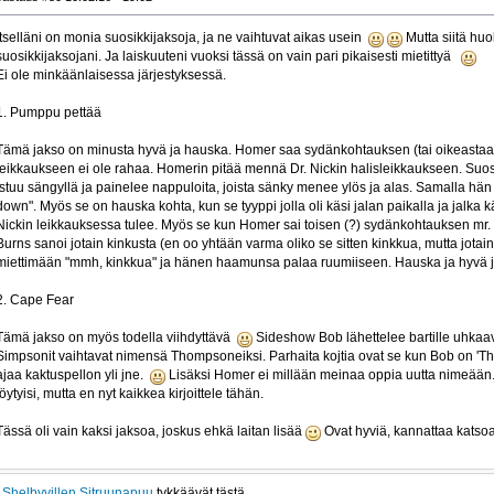
Itselläni on monia suosikkijaksoja, ja ne vaihtuvat aikas usein
Mutta siitä huo
suosikkijaksojani. Ja laiskuuteni vuoksi tässä on vain pari pikaisesti mietittyä
Ei ole minkäänlaisessa järjestyksessä.
1. Pumppu pettää
Tämä jakso on minusta hyvä ja hauska. Homer saa sydänkohtauksen (tai oikeastaa
leikkaukseen ei ole rahaa. Homerin pitää mennä Dr. Nickin halisleikkaukseen. Suos
istuu sängyllä ja painelee nappuloita, joista sänky menee ylös ja alas. Samalla h
down". Myös se on hauska kohta, kun se tyyppi jolla oli käsi jalan paikalla ja jalka kä
Nickin leikkauksessa tulee. Myös se kun Homer sai toisen (?) sydänkohtauksen mr. B
Burns sanoi jotain kinkusta (en oo yhtään varma oliko se sitten kinkkua, mutta jota
miettimään "mmh, kinkkua" ja hänen haamunsa palaa ruumiiseen. Hauska ja hyvä j
2. Cape Fear
Tämä jakso on myös todella viihdyttävä
Sideshow Bob lähettelee bartille uhkaavia
Simpsonit vaihtavat nimensä Thompsoneiksi. Parhaita kojtia ovat se kun Bob on 'T
ajaa kaktuspellon yli jne.
Lisäksi Homer ei millään meinaa oppia uutta nimeään.
löytyisi, mutta en nyt kaikkea kirjoittele tähän.
Tässä oli vain kaksi jaksoa, joskus ehkä laitan lisää
Ovat hyviä, kannattaa kats
ä
Shelbyvillen Sitruunapuu
tykkäävät tästä.