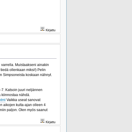
Kirjattu
 varrella. Muistaakseni ainakin
tiedä ollenkaan miksi!) Pelin
olen Simpsoneista koskaan nähnyt.
-7. Katsoin juuri neljännen
uta kiinnostaa nähdä.
html
Vaikka useat sanovat
n aikojen kulta-ajan olleen 4
a niin paljon. Olen myös saanut
Kirjattu