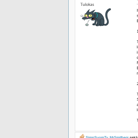
SimpSuomTv
,
MrSmithers
sek