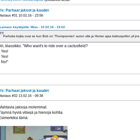
Vs: Parhaat jaksot ja kaudet
Vastaus #31 10.02.16 - 23:56
Lainaus käyttäjältä: Miau - 10.02.16 - 19:02
Parhaita kojtia ovat se kun Bob on 'Thompsonien' auton alla ja Homer ajaa kaktuspellon yli jn
Ah, klassikko. "Who want's to ride over a cactusfield?
- Yes!
- Yes!
- No!"
Vs: Parhaat jaksot ja kaudet
Vastaus #32 13.02.16 - 09:38
Mahtavia jaksoja molemmat.
Täynnä hyviä vitsejä ja hienoja kohtia.
Esimerkiksi tämä: