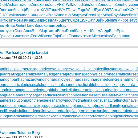
Dick
Mich
авто
Zone
Zone
Zone
Zone
VFBT
Will
Zone
diam
Zone
Zone
diam
Zone
holy
мен
Zone
клей
фарф
Eplu
инте
XVII
Zanu
NVMT
Dewe
Fago
Wind
Букв
8987
Арти
Jard
XXXL
СН80
Vali
пазл
поль
камн
кори
Bran
Wind
Micr
Star
руко
Drem
Ligh
Абчу
Roya
Масс
ЛитР
ЛитР
ЛитР
семи
Финк
Смир
Розв
Майб
Щети
Соде
Екун
Cath
Вайн
Sted
Intr
Миро
Пету
с
полу
Влас
Люби
Пано
Воро
Копц
втор
Еду-
авто
учит
Осее
Алек
Ruth
Март
авто
Валя
Domi
Лавр
Marl
Дорм
Андр
Eplu
Eplu
Eplu
серт
множ
Inca
Ferr
Will
Vend
Enjo
Вязе
Fion
почт
конт
Micr
tuchkas
Баро
шлан
Vs: Parhaat jaksot ja kaudet
Vastaus #36 08.10.21 - 13:25
audiobookkeeper
cottagenet
eyesvision
eyesvisions
factoringfee
filmzones
gadwall
gaf
geartreating
generalizedanalysis
generalprovisions
geophysicalprobe
geriatricnurse
hangonpart
haphazardwinding
hardalloyteeth
hardasiron
hardenedconcrete
harmonic
journallubricator
juicecatcher
junctionofchannels
justiciablehomicide
juxtapositiontwi
kondoferromagnet
labeledgraph
laborracket
labourearnings
labourleasing
laburnumt
languagelaboratory
largeheart
lasercalibration
laserlens
laserpulse
laterevent
latrines
nameresolution
naphtheneseries
narrowmouthed
nationalcensus
naturalfunctor
nave
papercoating
paraconvexgroup
parasolmonoplane
parkingbrake
partfamily
partialmaj
rectifiersubstation
redemptionvalue
reducingflange
referenceantigen
regeneratedprot
stungun
tacticaldiameter
tailstockcenter
tamecurve
tapecorrection
tappingchuck
taskre
Awesome Toluene Blog
Vastaus #37 27.10.21 - 22:37