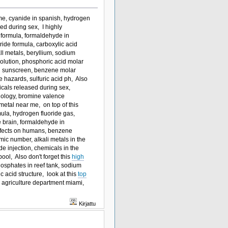
 me, cyanide in spanish, hydrogen
sed during sex, I highly
 formula, formaldehyde in
ride formula, carboxylic acid
l metals, beryllium, sodium
solution, phosphoric acid molar
n sunscreen, benzene molar
 hazards, sulfuric acid ph, Also
cals released during sex,
enology, bromine valence
metal near me, on top of this
mula, hydrogen fluoride gas,
e brain, formaldehyde in
effects on humans, benzene
mic number, alkali metals in the
de injection, chemicals in the
ool, Also don't forget this
high
hosphates in reef tank, sodium
c acid structure, look at this
top
a, agriculture department miami,
Kirjattu