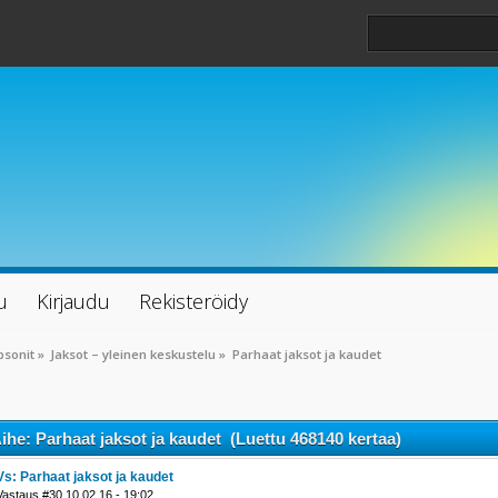
u
Kirjaudu
Rekisteröidy
psonit
»
Jaksot – yleinen keskustelu
»
Parhaat jaksot ja kaudet
ihe: Parhaat jaksot ja kaudet (Luettu 468140 kertaa)
Vs: Parhaat jaksot ja kaudet
Vastaus #30 10.02.16 - 19:02