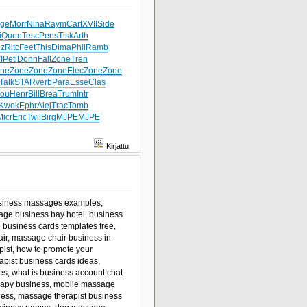
ge
Morr
Nina
Raym
Cart
XVII
Side
i
Quee
Tesc
Pens
Tisk
Arth
z
Ritc
Feet
This
Dima
Phil
Ramb
I
Peti
Donn
Fall
Zone
Tren
ne
Zone
Zone
Zone
Elec
Zone
Zone
Talk
STAR
verb
Para
Esse
Clas
rou
Henr
Bill
Brea
Trum
Intr
Kwok
Ephr
Alej
Trac
Tomb
Micr
Eric
Twil
Birg
MJPE
MJPE
Kirjattu
usiness massages examples,
ge business bay hotel, business
business cards templates free,
r, massage chair business in
pist, how to promote your
pist business cards ideas,
, what is business account chat
erapy business, mobile massage
ness, massage therapist business