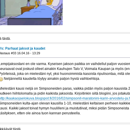
 tästä.
Vs: Parhaat jaksot ja kaudet
Vastaus #33 16.04.16 - 13:29
Lempijaksostani en ole varma. Kyseisen jakson paikka on vaihdellut paljon vuosien
seuraavat ovat joskust olleet ainakin Kauhujen Talo V, Voimala Kaupan ja myös (en 
Pyörteissä, joka on mielestäni nyt, yksi huonoimmista kasoista ripulisontaa, mitä 
Neljännellä kaudelta löytyy ainakin paljon hyviä vaihtoehtoja.
Mielestäni kausi neljä on Simpsoneiden paras, vaikka pidän myös paljon kausista 2
putkeen hiihtolomalla ja pidin kaikista jaksoista. Kirjoitinkin siitä blogiini, jos jotak
http://kaakaojaelokuva.blogspot.fi/2016/02/simpsonit-maratonini-karin-arvostelu-ja.
Simpsoneiden kulta-ajan olevan kausilla 1-10, mielestäni keltaisen perheen kaikkie
kausi. Kaikki jaksot toivat hymyn huulilleni ja muistutiivat, miksi pidän Simpsoneist
käsityksen, etten ole ainoa tuon kannan perusteella.
kkäävät tästä.