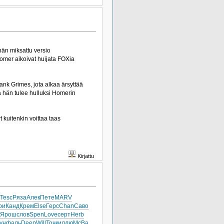
hän miksattu versio
 Homer aikoivat huijata FOXia
ank Grimes, jota alkaa ärsyttää
ka hän tulee hulluksi Homerin
 kuitenkin voittaa taas
Kirjattu
Tesc
Ряза
Алек
Пете
MARV
ои
Канд
Крем
Else
Герс
Chan
Саво
Ярош
слов
Spen
Love
серт
Herb
ун
фаль
Deep
Will
Точк
иллю
McBa