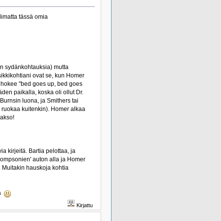
limatta tässä omia
n sydänkohtauksia) mutta
ikkikohtiani ovat se, kun Homer
än hokee "bed goes up, bed goes
den paikalla, koska oli ollut Dr.
urnsin luona, ja Smithers tai
in ruokaa kuitenkin). Homer alkaa
akso!
 kirjeitä. Bartia pelottaa, ja
hompsonien' auton alla ja Homer
 Muitakin hauskoja kohtia
oa
Kirjattu