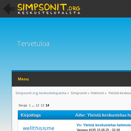
Tervetuloa
Menu
Simpsonit.org keskustelupalsta
»
Simpsonit
»
Hahmot
»
Yleistä kesku
Sivuja:
1
...
12
13
14
Kirjoittaja
Aihe: Yleistä keskustelua 
Vs: Yleistä keskustelua hahmois
wellthisisme
Vastaus #195 15.08.25 - 02:49