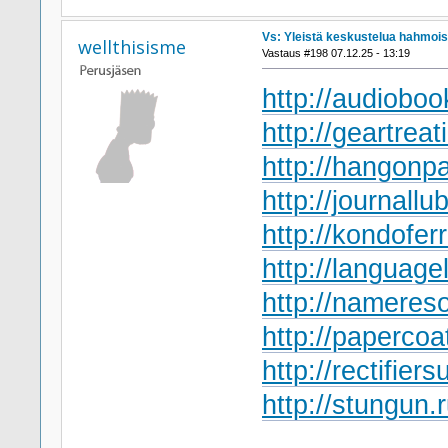
Vs: Yleistä keskustelua hahmois
wellthisisme
Vastaus #198 07.12.25 - 13:19
http://audioboo
http://geartreat
http://hangonpa
http://journallub
http://kondofer
http://language
http://namereso
http://papercoa
http://rectifiers
http://stungun.