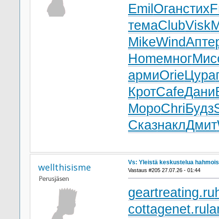
Emil
Оган
стих
F
тема
Club
Visk
M
Mike
Wind
Апте
Home
мног
Мис
арми
Orie
Цура
Крот
Cafe
Дани
Моро
Chri
Будз
Сказ
накл
Дмит
Vs: Yleistä keskustelua hahmois
wellthisisme
Vastaus #205 27.07.26 - 01:44
geartreating.ru
cottagenet.ru
la