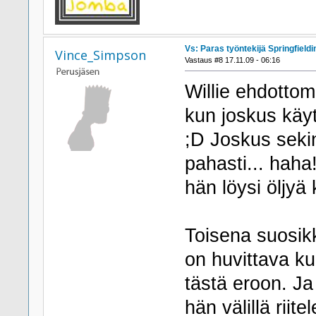
Vs: Paras työntekijä Springfieldi
Vince_Simpson
Vastaus #8 17.11.09 - 06:16
Willie ehdottom
kun joskus käyt
;D Joskus seki
pahasti... haha
hän löysi öljyä 
Toisena suosik
on huvittava ku
tästä eroon. Ja
hän välillä riit