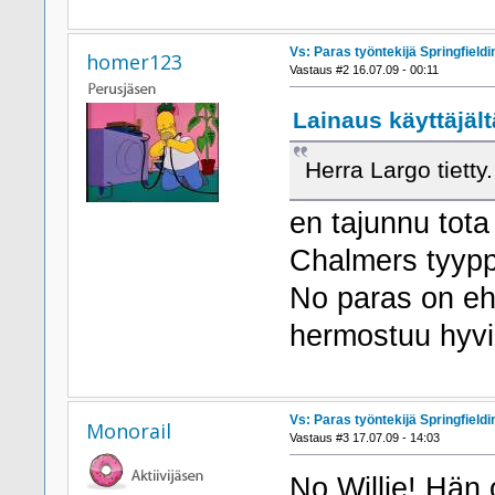
Vs: Paras työntekijä Springfieldi
homer123
Vastaus #2 16.07.09 - 00:11
Lainaus käyttäjält
Herra Largo tietty
en tajunnu tot
Chalmers tyyppi
No paras on ehd
hermostuu hyv
Vs: Paras työntekijä Springfieldi
Monorail
Vastaus #3 17.07.09 - 14:03
No Willie! Hän 