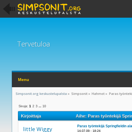
Tervetuloa
Menu
Simpsonit.org keskustelupalsta
»
Simpsonit
»
Hahmot
»
Paras työnteki
Sivuja:
1
2
3
...
10
Kirjoittaja
Aihe: Paras työntekijä Sprin
Paras työntekijä Springfieldin al
little Wiggy
14.07.09 - 18:24