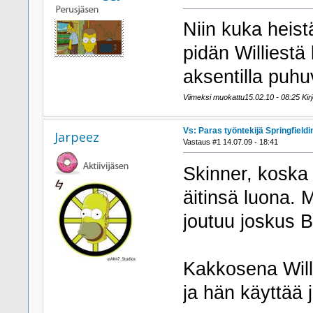
Niin kuka heist
pidän Williestä
aksentilla puh
Viimeksi muokattu15.02.10 - 08:25 Kirjo
Vs: Paras työntekijä Springfieldi
Jarpeez
Vastaus #1 14.07.09 - 18:41
Skinner, kosk
äitinsä luona.
joutuu joskus B
Kakkosena Willi
ja hän käyttää 