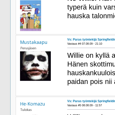
typerä kuin var
hauska talonm
Vs: Paras työntekijä Springfieldi
Mustakaapu
Vastaus #4 07.08.09 - 21:10
Willie on kyllä
Hänen skottimur
hauskankuuloist
paidan pois nii
Vs: Paras työntekijä Springfieldi
He-Komazu
Vastaus #5 08.08.09 - 11:57