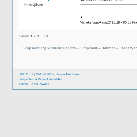
ˌ
Viimeksi muokattu12.10.18 - 05:33 Kirj
Sivuja:
1
2
3
...
10
Simpsonit.org keskustelupalsta
»
Simpsonit
»
Hahmot
»
Paras työn
SMF 2.0.7
|
SMF © 2014
,
Simple Machines
Simple Audio Video Embedder
XHTML
RSS
WAP2