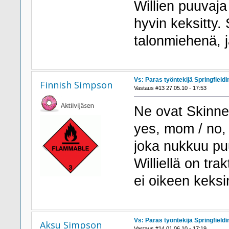
Willien puuvaja
hyvin keksitty. 
talonmiehenä, j
Vs: Paras työntekijä Springfieldi
Finnish Simpson
Vastaus #13 27.05.10 - 17:53
Ne ovat Skinner
yes, mom / no, 
joka nukkuu pu
Williellä on tra
ei oikeen keksi
Vs: Paras työntekijä Springfieldi
Aksu Simpson
Vastaus #14 01.06.10 - 17:19