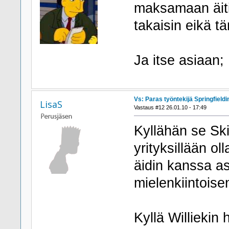
maksamaan äiti
takaisin eikä t
Ja itse asiaan;
Vs: Paras työntekijä Springfieldi
LisaS
Vastaus #12 26.01.10 - 17:49
Kyllähän se Ski
yrityksillään o
äidin kanssa a
mielenkiintoise
Kyllä Williekin