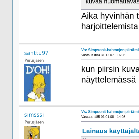
kuvaa huomattavast
Aika hyvinhän 
harjoittelemist
Vs: Simpsonit-hahmojen piirtäm
santtu97
Vastaus #84 31.12.07 - 16:03
kun piirsin ku
näyttelemässä o
Vs: Simpsonit-hahmojen piirtäm
simsssi
Vastaus #85 01.01.08 - 14:08
Lainaus käyttäjält