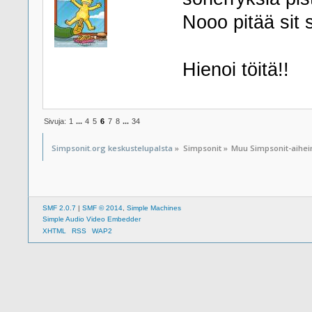
Nooo pitää sit 
Hienoi töitä!!
Sivuja:
1
...
4
5
6
7
8
...
34
Simpsonit.org keskustelupalsta
»
Simpsonit
»
Muu Simpsonit-aihe
SMF 2.0.7
|
SMF © 2014
,
Simple Machines
Simple Audio Video Embedder
XHTML
RSS
WAP2