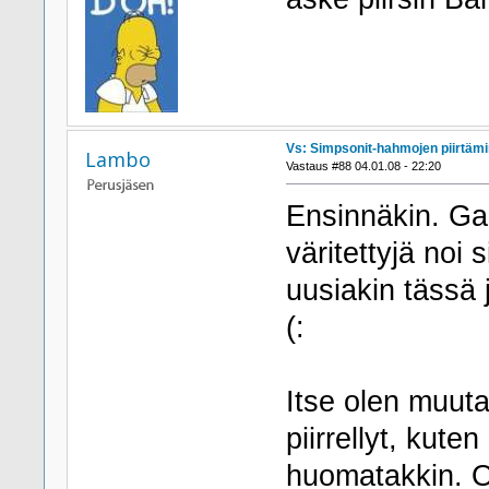
Vs: Simpsonit-hahmojen piirtäm
Lambo
Vastaus #88 04.01.08 - 22:20
Ensinnäkin. Gan
väritettyjä noi 
uusiakin tässä 
(:
Itse olen muut
piirrellyt, kut
huomatakkin. O