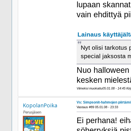
lupaan skannat
vain ehdittyä pi
Lainaus käyttäjält
Nyt olisi tarkotus
special jaksosta m
Nuo halloween s
kesken mielestä
Viimeksi muokattu05.01.08 - 14:45 Kirj
Vs: Simpsonit-hahmojen piirtäm
KopolanPoika
Vastaus #89 05.01.08 - 23:33
Ei perhana! ei
söherryksiä pis