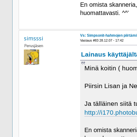
En omista skanneria,
huomattavasti. ^^'
Vs: Simpsonit-hahmojen piirtäm
simsssi
Vastaus #83 28.12.07 - 17:42
Lainaus käyttäjält
Minä koitin ( huom
Piirsin Lisan ja Ne
Ja tälläinen siitä tu
http://i170.photo
En omista skanneria