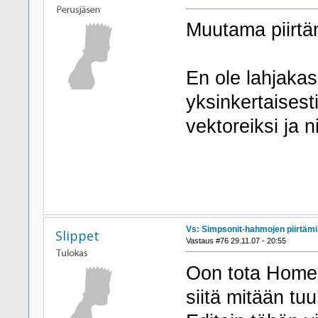
Muutama piirtä
En ole lahjakas 
yksinkertaisesti
vektoreiksi ja n
Vs: Simpsonit-hahmojen piirtäm
Slippet
Vastaus #76 29.11.07 - 20:55
Oon tota Homeria
siitä mitään tu