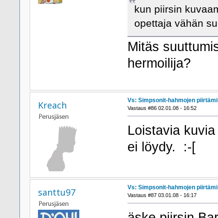
kun piirsin kuvaa
opettaja vähän suu
Mitäs suuttumis
hermoilija?
Vs: Simpsonit-hahmojen piirtäm
Kreach
Vastaus #86 02.01.08 - 16:52
Loistavia kuvia
ei löydy. :-[
Vs: Simpsonit-hahmojen piirtäm
santtu97
Vastaus #87 03.01.08 - 16:17
äske piirsin Ba