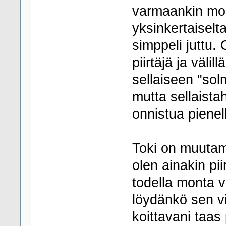
varmaankin mon
yksinkertaiselta
simppeli juttu. 
piirtäjä ja välil
sellaiseen "sol
mutta sellaista
onnistua pienel
Toki on muutam
olen ainakin pii
todella monta v
löydänkö sen vie
koittavani taas