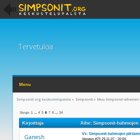
Tervetuloa
Menu
Simpsonit.org keskustelupalsta
»
Simpsonit
»
Muu Simpsonit-aiheinen
Sivuja:
1
...
4
5
6
7
8
...
34
Kirjoittaja
Aihe: Simpsonit-hahmojen p
Vs: Simpsonit-hahmojen piirtäm
Ganesh
Vastaus #75 29.11.07 - 20:04