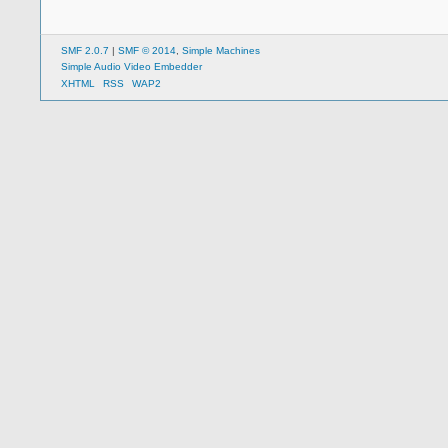
SMF 2.0.7
|
SMF © 2014
,
Simple Machines
Simple Audio Video Embedder
XHTML
RSS
WAP2