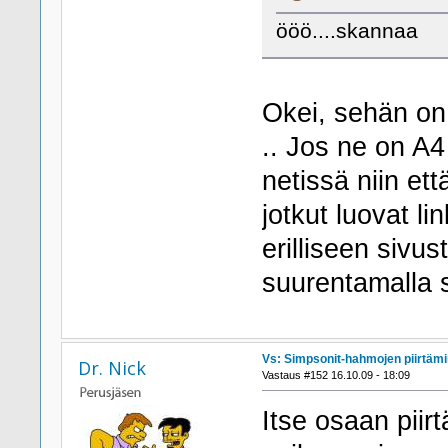
ööö....skannaa
Okei, sehän on
.. Jos ne on A4
netissä niin ett
jotkut luovat l
erilliseen sivus
suurentamalla s
Vs: Simpsonit-hahmojen piirtäm
Dr. Nick
Vastaus #152 16.10.09 - 18:09
Itse osaan piir