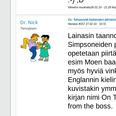
:-) ;D
Viimeksi muokattu26.01.10 - 21:29 Kirjo
Vs: Simpsonit-hahmojen piirtäm
Dr. Nick
Vastaus #157 27.02.10 - 10:31
Lainasin taannoi
Simpsoneiden pi
opetetaan piir
esim Moen baari
myös hyviä vink
Englannin kieli
kuvistakin ymmä
kirjan nimi On
from the boss.