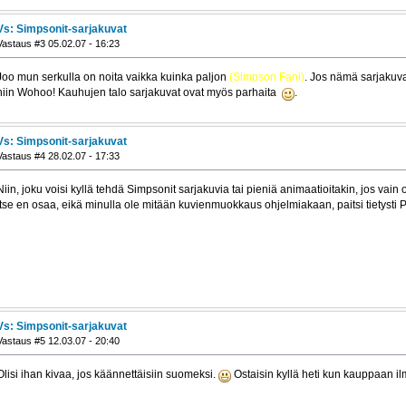
Vs: Simpsonit-sarjakuvat
Vastaus #3 05.02.07 - 16:23
Joo mun serkulla on noita vaikka kuinka paljon
(Simpson Fani)
. Jos nämä sarjakuva
niin Wohoo! Kauhujen talo sarjakuvat ovat myös parhaita
.
Vs: Simpsonit-sarjakuvat
Vastaus #4 28.02.07 - 17:33
Niin, joku voisi kyllä tehdä Simpsonit sarjakuvia tai pieniä animaatioitakin, jos vain 
Itse en osaa, eikä minulla ole mitään kuvienmuokkaus ohjelmiakaan, paitsi tietysti P
Vs: Simpsonit-sarjakuvat
Vastaus #5 12.03.07 - 20:40
Olisi ihan kivaa, jos käännettäisiin suomeksi.
Ostaisin kyllä heti kun kauppaan ilm