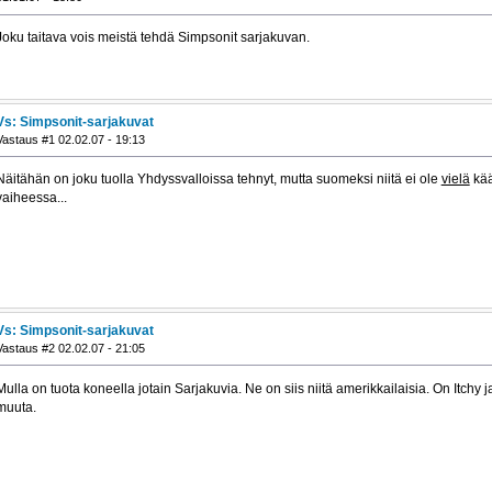
Joku taitava vois meistä tehdä Simpsonit sarjakuvan.
Vs: Simpsonit-sarjakuvat
Vastaus #1 02.02.07 - 19:13
Näitähän on joku tuolla Yhdyssvalloissa tehnyt, mutta suomeksi niitä ei ole
vielä
kää
vaiheessa...
Vs: Simpsonit-sarjakuvat
Vastaus #2 02.02.07 - 21:05
Mulla on tuota koneella jotain Sarjakuvia. Ne on siis niitä amerikkailaisia. On Itchy j
muuta.