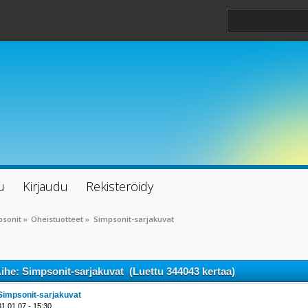
u
Kirjaudu
Rekisteröidy
psonit
»
Oheistuotteet
»
Simpsonit-sarjakuvat
ihe: Simpsonit-sarjakuvat (Luettu 344043 kertaa)
Simpsonit-sarjakuvat
31.01.07 - 15:30