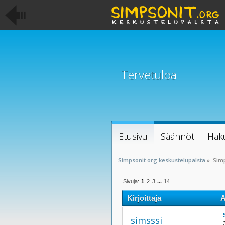
Tervetuloa
Etusivu
Säännöt
Hak
Simpsonit.org keskustelupalsta
»
Sim
Sivuja:
1
2
3
...
14
Kirjoittaja
A
simsssi