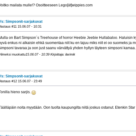
Voitko mailata mulle!? Osoitteeseen Lego[ät]wippies.com
Vs: Simpsonit-sarjakuvat
Vastaus #11 15.06.07 - 10:31
Mulla on Bart Simpson´s Treehouse of horror Heebie Jeebie Hullabaloo. Haluisin kyl nii
hyvä enkus ni alkaisin ehkä suomentaa niit ku en tajuu miks niit ei oo suomeks ja
simpsoni tavaraa ja oon just saanu värvättyä yhden hyllyn täyteen simpsoni kamaa.
Viimeksi muokattu15.06.07 - 10:39 Kirjoittaja: ilarimik
Vs: Simpsonit-sarjakuvat
Vastaus #12 15.06.07 - 23:49
Tonilla hieno sarjis.
Täälläpäin noita myydään. Oon tuolta kaupungilta niitä joskus ostanut. Etenkin Star 