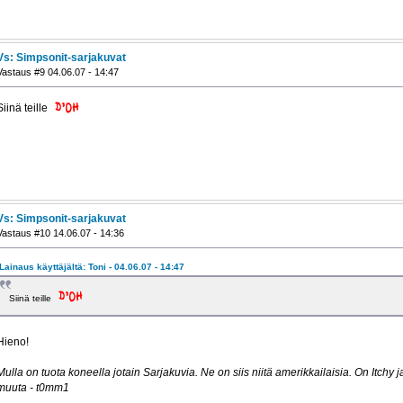
Vs: Simpsonit-sarjakuvat
Vastaus #9 04.06.07 - 14:47
Siinä teille
Vs: Simpsonit-sarjakuvat
Vastaus #10 14.06.07 - 14:36
Lainaus käyttäjältä: Toni - 04.06.07 - 14:47
Siinä teille
Hieno!
Mulla on tuota koneella jotain Sarjakuvia. Ne on siis niitä amerikkailaisia. On Itchy j
muuta - t0mm1