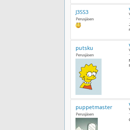
J3SS3
putsku
puppetmaster