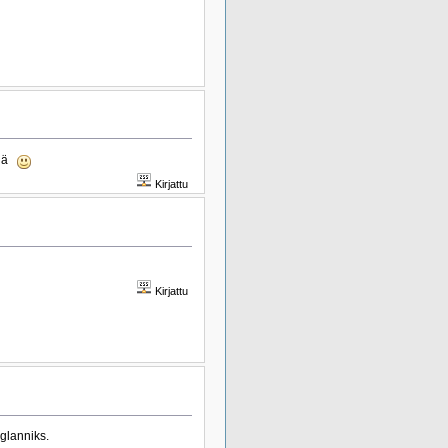
tynä
Kirjattu
Kirjattu
nglanniks.