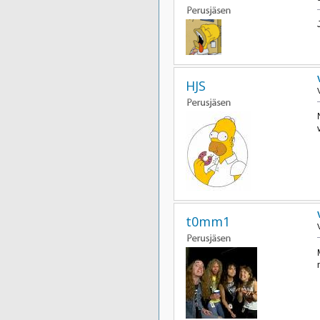
HJS
t0mm1