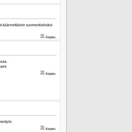
t käännettäisiin suomenkielisiksi
Kirjattu
osaa.
aint.
Kirjattu
estyisi.
Kirjattu