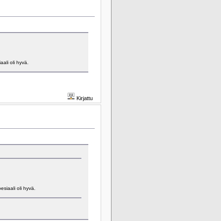
ali oli hyvä.
Kirjattu
siaali oli hyvä.