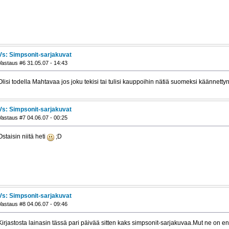
Vs: Simpsonit-sarjakuvat
Vastaus #6 31.05.07 - 14:43
Olisi todella Mahtavaa jos joku tekisi tai tulisi kauppoihin nätiä suomeksi käännet
Vs: Simpsonit-sarjakuvat
Vastaus #7 04.06.07 - 00:25
Ostaisin niitä heti
;D
Vs: Simpsonit-sarjakuvat
Vastaus #8 04.06.07 - 09:46
Kirjastosta lainasin tässä pari päivää sitten kaks simpsonit-sarjakuvaa.Mut ne on e