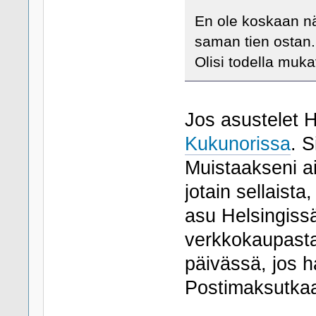
En ole koskaan näh
saman tien ostan.
Olisi todella muk
Jos asustelet 
Kukunorissa
. S
Muistaakseni ai
jotain sellaista
asu Helsingissä
verkkokaupast
päivässä, jos h
Postimaksutkaa