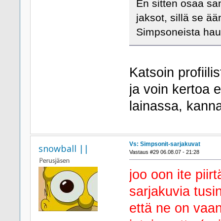
En sitten osaa sa
jaksot, sillä se ä
Simpsoneista hau
Katsoin profiil
ja voin kertoa e
lainassa, kanna
Vs: Simpsonit-sarjakuvat
snowball ||
Vastaus #29 06.08.07 - 21:28
joo oon ite pii
sarjakuvia tusin
että ne on vaan 