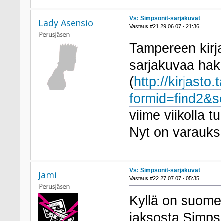
Vs: Simpsonit-sarjakuvat
Lady Asensio
Vastaus #21 29.06.07 - 21:36
Tampereen kirj
sarjakuvaa hak
(
http://kirjasto.
formid=find2&
viime viikolla 
Nyt on varauks
Vs: Simpsonit-sarjakuvat
Jami
Vastaus #22 27.07.07 - 05:35
Kyllä on suome
jaksosta Simpso