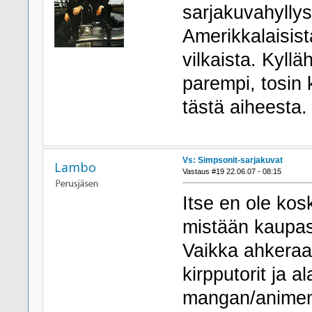
sarjakuvahyllys
Amerikkalaisist
vilkaista. Kyllä
parempi, tosin 
tästä aiheesta.
Vs: Simpsonit-sarjakuvat
Lambo
Vastaus #19 22.06.07 - 08:15
Itse en ole kos
mistään kaupas
Vaikka ahkeraan 
kirpputorit ja a
mangan/animen f