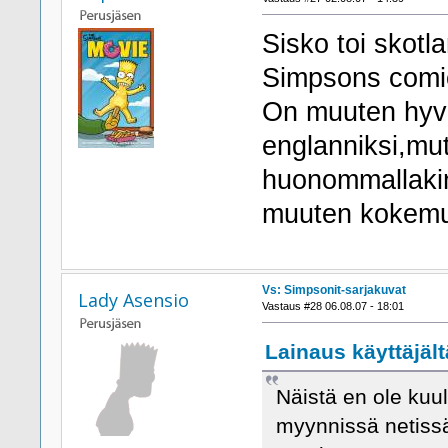
Sisko toi skotla
Simpsons comi
On muuten hyvi
englanniksi,mut
huonommallakin 
muuten kokem
Vs: Simpsonit-sarjakuvat
Lady Asensio
Vastaus #28 06.08.07 - 18:01
Lainaus käyttäjält
Näistä en ole kuu
myynnissä netissä 