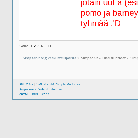
jotain uutta (e
pomo ja barney 
tyhmää :'D
Sivuja:
1
2
3
4
...
14
Simpsonit.org keskustelupalsta
»
Simpsonit
»
Oheistuotteet
»
Simp
SMF 2.0.7
|
SMF © 2014
,
Simple Machines
Simple Audio Video Embedder
XHTML
RSS
WAP2