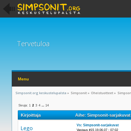
Tervetuloa
Menu
Simpsonit.org keskustelupalsta
»
Simpsonit
»
Oheistuotteet
»
Simpson
Sivuja:
1
2
3
4
...
14
Kirjoittaja
Aihe: Simpsonit-sarjakuvat
Vs: Simpsonit-sarjakuvat
Lego
Vastaus #15 19.06.07 - 07:02