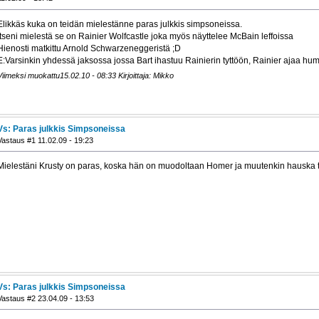
Elikkäs kuka on teidän mielestänne paras julkkis simpsoneissa.
Itseni mielestä se on Rainier Wolfcastle joka myös näyttelee McBain leffoissa
Hienosti matkittu Arnold Schwarzeneggeristä ;D
E:Varsinkin yhdessä jaksossa jossa Bart ihastuu Rainierin tyttöön, Rainier ajaa humm
Viimeksi muokattu15.02.10 - 08:33 Kirjoittaja: Mikko
Vs: Paras julkkis Simpsoneissa
Vastaus #1 11.02.09 - 19:23
Mielestäni Krusty on paras, koska hän on muodoltaan Homer ja muutenkin hauska t
Vs: Paras julkkis Simpsoneissa
Vastaus #2 23.04.09 - 13:53