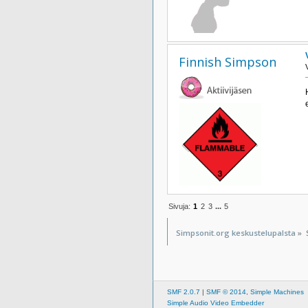
Finnish Simpson
Sivuja:
1
2
3
...
5
Simpsonit.org keskustelupalsta
»
SMF 2.0.7
|
SMF © 2014
,
Simple Machines
Simple Audio Video Embedder