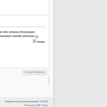
a ei olisi omassa showssaan,
oikeastaan sanottu aiheessa
Kirjattu
TULOSTUSVERSIO
Simpsonit.org keskustelupalsta © 2026
Theme by
SMF Tricks