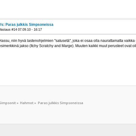
Vs: Paras julkkis Simpsoneissa
Vastaus #14 07.09.10 - 16:17
Hassu, niin hyvä lastenohjelmien ''satusetä'', joka ei osaa olla naurattamatta vaikk
esimerkkinä jakso (Itchy Scratchy and Marge). Muuten kaikki muut perusteet ovat 
Simpsonit
»
Hahmot
»
Paras julkkis Simpsoneissa