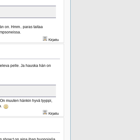
hän on. Hmm.. paras taitaa
impsoneissa.
Kirjattu
televa pelle. Ja hauska hän on
 On muuten hänkin hyvä tyyppi,
ta.
Kirjattu
en show:t on aina ihan huonoja(ja