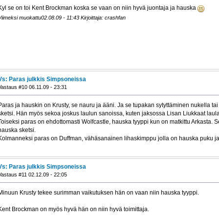
Kyl se on toi Kent Brockman koska se vaan on niin hyvä juontaja ja hauska
Viimeksi muokattu02.08.09 - 11:43 Kirjoittaja: crashfan
Vs: Paras julkkis Simpsoneissa
Vastaus #10 06.11.09 - 23:31
Paras ja hauskin on Krusty, se nauru ja ääni. Ja se tupakan sytyttäminen nukella tai
sketsi. Hän myös sekoa joskus laulun sanoissa, kuten jaksossa Lisan Liukkaat laul
Toiseksi paras on ehdottomasti Wolfcastle, hauska tyyppi kun on matkittu Arkasta. S
hauska sketsi.
Kolmanneksi paras on Duffman, vähäsanainen lihaskimppu jolla on hauska puku ja 
Vs: Paras julkkis Simpsoneissa
Vastaus #11 02.12.09 - 22:05
Minuun Krusty tekee surimman vaikutuksen hän on vaan niin hauska tyyppi.
Kent Brockman on myös hyvä hän on niin hyvä toimittaja.