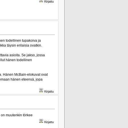
Kirjattu
en todellinen tupakoiva ja
a täysin erilaisia ovatkin.
avia asioita. Se jakso, jossa
llut hänen todellinen
ta. Hänen McBain-elokuvat ovat
ulemaan hänen eteensä, jopa
Kirjattu
e on muutenkin törkee
Kirjattu