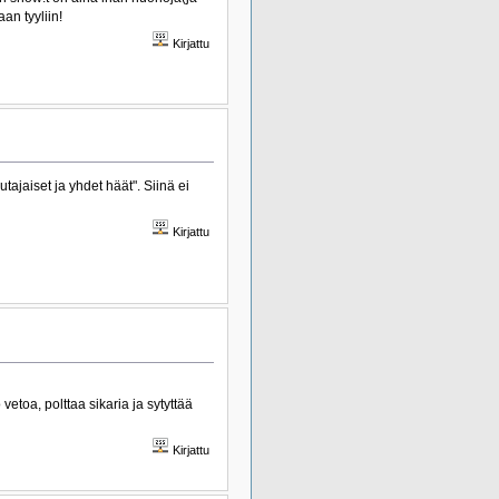
an tyyliin!
Kirjattu
tajaiset ja yhdet häät". Siinä ei
Kirjattu
etoa, polttaa sikaria ja sytyttää
Kirjattu