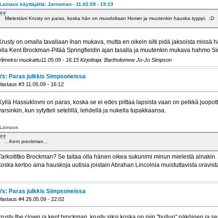
Lainaus käyttäjältä: Jarnoman - 11.02.09 - 19:23
Mielestäni Krusty on paras, koska hän on muodoltaan Homer ja muutenkin hauska tyyppi. ;D
Krusty on omalla tavallaan ihan mukava, mutta en oikein silti pidä jaksoista missä 
olla Kent Brockman-Pitää Springfieldin ajan tasalla ja muutenkin mukava hahmo S
Viimeksi muokattu11.05.09 - 16:15 Kirjoittaja: Bartholomew Jo-Jo Simpson
Vs: Paras julkkis Simpsoneissa
Vastaus #3 11.05.09 - 16:12
Kyllä Hassuklovni on paras, koska se ei edes piittaa lapsista vaan on pelkkä juopot
varsinkin, kun sytytteli setelillä, lehdellä ja nukella tupakkaansa.
Lainaus
...Kent prockman...
Tarkoititko Brockman? Se taitaa olla hänen oikea sukunimi minun mielestä ainakin.
koska kertoo aina hauskoja uutisia joistain Abrahan Lincolnia muistuttavista oravis
Vs: Paras julkkis Simpsoneissa
Vastaus #4 26.05.09 - 22:02
krusty the clown ja kent brockman. krusty siksi koska on niin "hullun" näköinen ja s