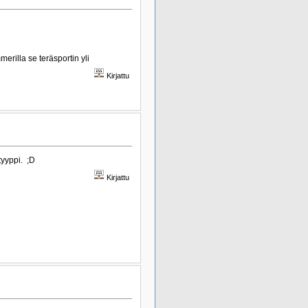
erilla se teräsportin yli
Kirjattu
yyppi. ;D
Kirjattu