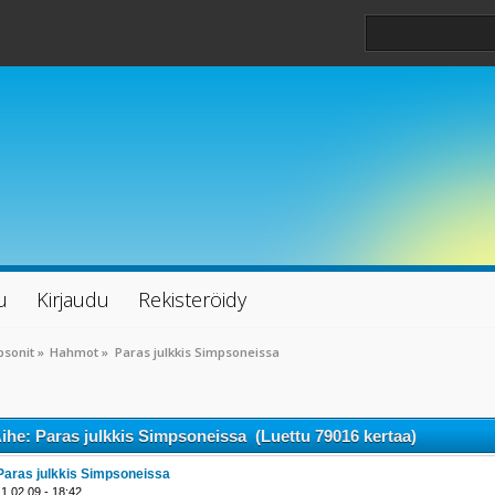
u
Kirjaudu
Rekisteröidy
psonit
»
Hahmot
»
Paras julkkis Simpsoneissa
ihe: Paras julkkis Simpsoneissa (Luettu 79016 kertaa)
Paras julkkis Simpsoneissa
11.02.09 - 18:42