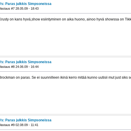
Vs: Paras julkkis Simpsoneissa
Vastaus #7 28.05.09 - 18:43
Krusty on kans hyvä,show esiintyminen on aika huono, ainoo hyvä showssa on Tikk
Vs: Paras julkkis Simpsoneissa
Vastaus #8 24.06.09 - 16:44
Brockman on paras. Se ei suunnilleen ikinä kerro mitää kunno uutisii mut just siks 
Vs: Paras julkkis Simpsoneissa
Vastaus #9 02.08.09 - 11:41