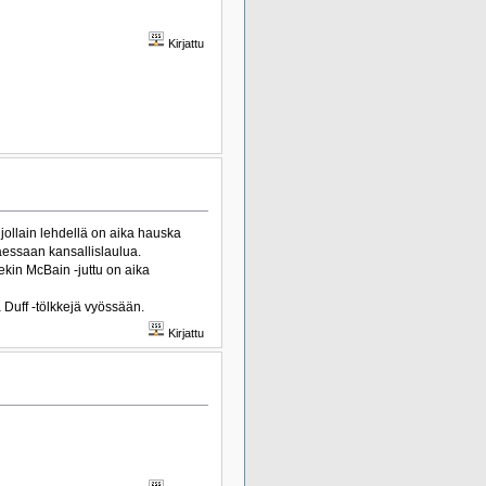
Kirjattu
 jollain lehdellä on aika hauska
aessaan kansallislaulua.
ekin McBain -juttu on aika
Duff -tölkkejä vyössään.
Kirjattu