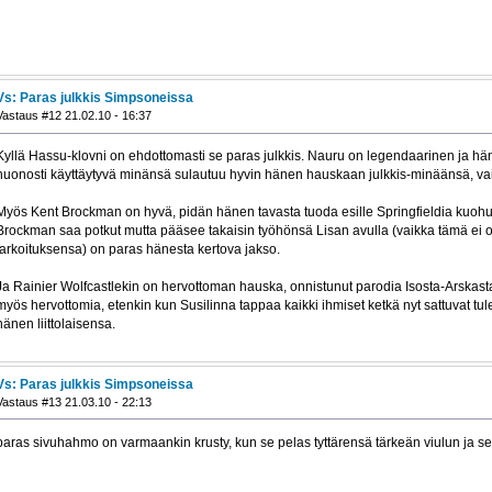
Vs: Paras julkkis Simpsoneissa
Vastaus #12 21.02.10 - 16:37
Kyllä Hassu-klovni on ehdottomasti se paras julkkis. Nauru on legendaarinen ja hän
huonosti käyttäytyvä minänsä sulautuu hyvin hänen hauskaan julkkis-minäänsä, vaikk
Myös Kent Brockman on hyvä, pidän hänen tavasta tuoda esille Springfieldia kuohutt
Brockman saa potkut mutta pääsee takaisin työhönsä Lisan avulla (vaikka tämä ei o
tarkoituksensa) on paras hänesta kertova jakso.
Ja Rainier Wolfcastlekin on hervottoman hauska, onnistunut parodia Isosta-Arskas
myös hervottomia, etenkin kun Susilinna tappaa kaikki ihmiset ketkä nyt sattuvat t
hänen liittolaisensa.
Vs: Paras julkkis Simpsoneissa
Vastaus #13 21.03.10 - 22:13
paras sivuhahmo on varmaankin krusty, kun se pelas tyttärensä tärkeän viulun ja s