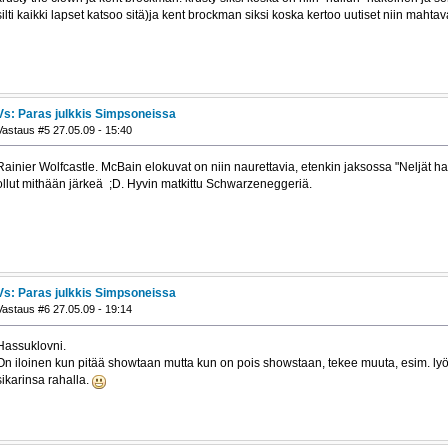
silti kaikki lapset katsoo sitä)ja kent brockman siksi koska kertoo uutiset niin mahtava
Vs: Paras julkkis Simpsoneissa
Vastaus #5 27.05.09 - 15:40
Rainier Wolfcastle. McBain elokuvat on niin naurettavia, etenkin jaksossa "Neljät hau
ollut mithään järkeä ;D. Hyvin matkittu Schwarzeneggeriä.
Vs: Paras julkkis Simpsoneissa
Vastaus #6 27.05.09 - 19:14
Hassuklovni.
On iloinen kun pitää showtaan mutta kun on pois showstaan, tekee muuta, esim. lyö v
sikarinsa rahalla.