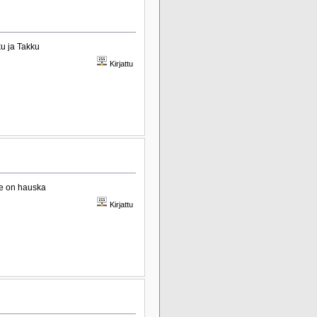
u ja Takku
Kirjattu
se on hauska
Kirjattu