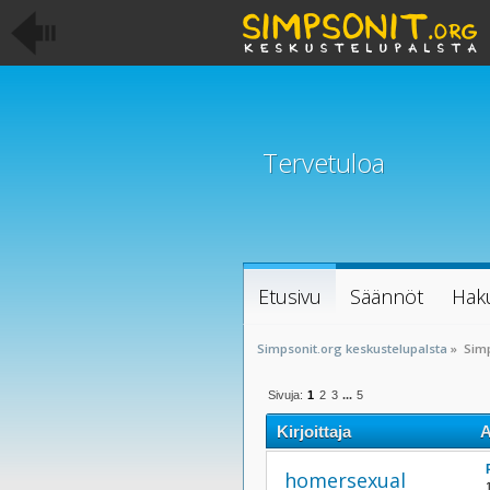
Tervetuloa
Etusivu
Säännöt
Hak
Simpsonit.org keskustelupalsta
»
Sim
Sivuja:
1
2
3
...
5
Kirjoittaja
A
homersexual