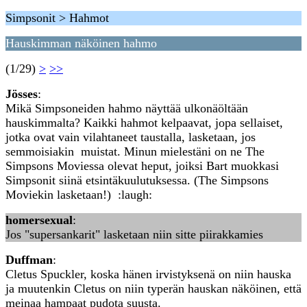
Simpsonit > Hahmot
Hauskimman näköinen hahmo
(1/29)
>
>>
Jösses
:
Mikä Simpsoneiden hahmo näyttää ulkonäöltään
hauskimmalta? Kaikki hahmot kelpaavat, jopa sellaiset,
jotka ovat vain vilahtaneet taustalla, lasketaan, jos
semmoisiakin muistat. Minun mielestäni on ne The
Simpsons Moviessa olevat heput, joiksi Bart muokkasi
Simpsonit siinä etsintäkuulutuksessa. (The Simpsons
Moviekin lasketaan!) :laugh:
homersexual
:
Jos "supersankarit" lasketaan niin sitte piirakkamies
Duffman
:
Cletus Spuckler, koska hänen irvistyksenä on niin hauska
ja muutenkin Cletus on niin typerän hauskan näköinen, että
meinaa hampaat pudota suusta.