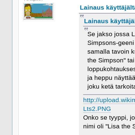
Lainaus käyttäjält
Lainaus käyttäjäl
Se jakso jossa L
Simpsons-geeni 
samalla tavoin ku
the Simpson" tai 
loppukohtaukses
ja heppu näyttää
joku ketä tarkoit
http://upload.wik
Lts2.PNG
Onko se tyyppi, j
nimi oli "Lisa th