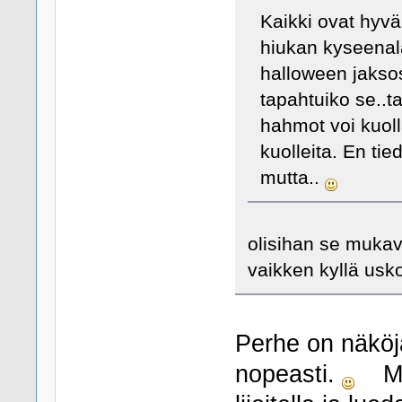
Kaikki ovat hyvä
hiukan kyseenala
halloween jakso
tapahtuiko se..ta
hahmot voi kuolla
kuolleita. En ti
mutta..
olisihan se mukava
vaikken kyllä usko
Perhe on näköj
nopeasti.
Mut