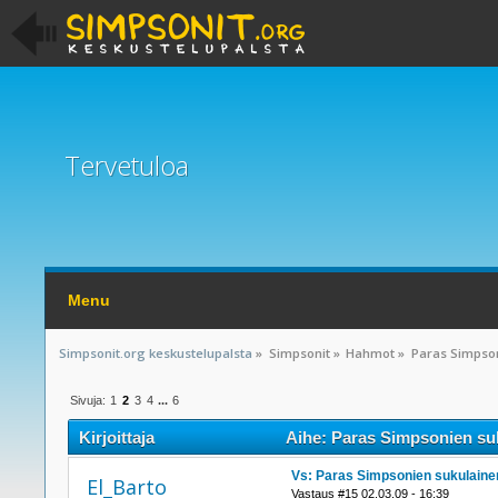
Tervetuloa
Menu
Simpsonit.org keskustelupalsta
»
Simpsonit
»
Hahmot
»
Paras Simpso
Sivuja:
1
2
3
4
...
6
Kirjoittaja
Aihe: Paras Simpsonien suk
Vs: Paras Simpsonien sukulaine
El_Barto
Vastaus #15 02.03.09 - 16:39