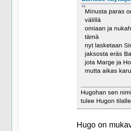
Minusta paras o
välillä
omiaan ja nuka
tämä
nyt lasketaan Si
jaksosta eräs Bar
jota Marge ja Ho
mutta aikas kar
Hugohan sen nimi 
tulee Hugon tilall
Hugo on mukava