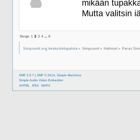
mikään tupakk
Mutta valitsin i
Sivuja:
1
2
3
4
...
6
Simpsonit.org keskustelupalsta
»
Simpsonit
»
Hahmot
»
Paras Sim
SMF 2.0.7
|
SMF © 2014
,
Simple Machines
Simple Audio Video Embedder
XHTML
RSS
WAP2