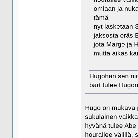
omiaan ja nuk
tämä
nyt lasketaan 
jaksosta eräs B
jota Marge ja H
mutta aikas ka
Hugohan sen nim
bart tulee Hugon
Hugo on mukava p
sukulainen vaikka
hyvänä tulee Abe
hourailee välillä,