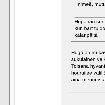
nimeä, mutt
Hugohan sen 
kun bart tule
kalanpäitä
Hugo on mukava
sukulainen vai
Toisena hyvänä
hourailee välil
aina menneistä