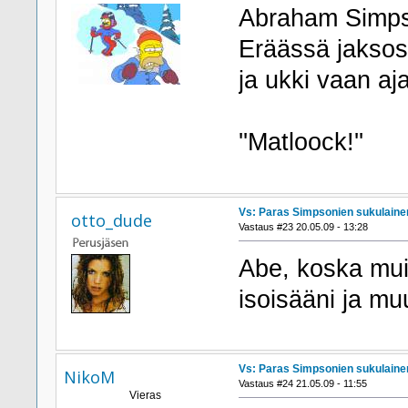
Abraham Simp
Eräässä jaksoss
ja ukki vaan a
''Matloock!''
Vs: Paras Simpsonien sukulaine
otto_dude
Vastaus #23 20.05.09 - 13:28
Abe, koska mui
isoisääni ja mu
Vs: Paras Simpsonien sukulaine
NikoM
Vastaus #24 21.05.09 - 11:55
Vieras