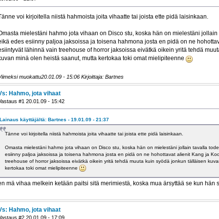
Tänne voi kirjoitella niistä hahmoista joita vihaatte tai joista ette pidä laisinkaan.
Omasta mielestäni hahmo jota vihaan on Disco stu, koska hän on mielestäni jollain 
eikä edes esiinny paljoa jaksoissa ja toisena hahmona josta en pidä on ne hohotta
esiintyvät lähinnä vain treehouse of horror jaksoissa eivätkä oikein yritä tehdä muu
kuvan minä olen heistä saanut, mutta kertokaa toki omat mielipiteenne
Viimeksi muokattu20.01.09 - 15:06 Kirjoittaja: Bartnes
Vs: Hahmo, jota vihaat
Vastaus #1 20.01.09 - 15:42
Lainaus käyttäjältä: Bartnes - 19.01.09 - 21:37
Tänne voi kirjoitella niistä hahmoista joita vihaatte tai joista ette pidä laisinkaan.
Omasta mielestäni hahmo jota vihaan on Disco stu, koska hän on mielestäni jollain tavalla tod
esiinny paljoa jaksoissa ja toisena hahmona josta en pidä on ne hohottavat alienit Kang ja Kod
treehouse of horror jaksoissa eivätkä oikein yritä tehdä muuta kuin syödä jonkun tälläisen kuv
kertokaa toki omat mielipiteenne
en mä vihaa melkein ketään paitsi sitä merimiestä, koska mua ärsyttää se kun hän
Vs: Hahmo, jota vihaat
Vastaus #2 20.01.09 - 17:09