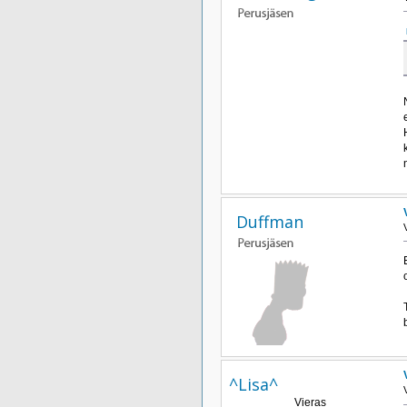
Duffman
^Lisa^
Vieras