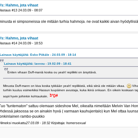
Vs: Hahmo, jota vihaat
Vastaus #13 24.03.09 - 08:07
minusta ei simpsoneissa ole mitään turhia hahmoja. ne ovat kaikki aivan hyödyllisiä t
Vs: Hahmo, jota vihaat
Vastaus #14 24.03.09 - 18:53
Lainaus käyttäjältä: Esko Pökäle - 24.03.09 - 18:14
Lainaus käyttäjältä: lavvou - 19.02.09 - 18:41
Eniten vihaan Duff-maniä koska ou yeah! repliikki on ärsyttävä.
Minusta Duff-mann on kiva koska tykkään yeah! repliikistä, eikä siinä ole mitään vikaa.
Viha
turhiin kuuluu esimerkiksi Hassun luupäinen avustaja, kuka ikinä onkaan. En oikein koskaan taju
sopii hyvin joihinkin kohtauksiin.
Tuo "tuntematon" sattuu olemaan sideshow Mel, oikealta nimeltään Melvin Van Ho
yhdessä jaksossa se on ainakin hyvä ( varmaan kauhujentalo) kun Mel ottaa luunsa h
jonkinlainen rambo-puukko
Viimeksi muokattu27.03.09 - 18:32 Kirjoittaja: homersexual