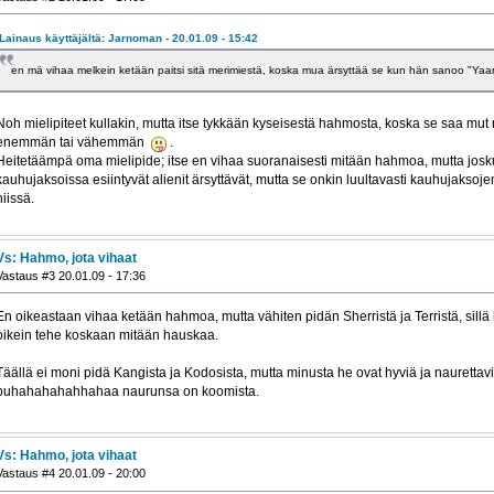
Lainaus käyttäjältä: Jarnoman - 20.01.09 - 15:42
en mä vihaa melkein ketään paitsi sitä merimiestä, koska mua ärsyttää se kun hän sanoo "Yaa
Noh mielipiteet kullakin, mutta itse tykkään kyseisestä hahmosta, koska se saa mu
enemmän tai vähemmän
.
Heitetäämpä oma mielipide; itse en vihaa suoranaisesti mitään hahmoa, mutta joskus
kauhujaksoissa esiintyvät alienit ärsyttävät, mutta se onkin luultavasti kauhujaksojen 
niissä.
Vs: Hahmo, jota vihaat
Vastaus #3 20.01.09 - 17:36
En oikeastaan vihaa ketään hahmoa, mutta vähiten pidän Sherristä ja Terristä, sillä 
oikein tehe koskaan mitään hauskaa.
Täällä ei moni pidä Kangista ja Kodosista, mutta minusta he ovat hyviä ja nauretta
buhahahahahhahaa naurunsa on koomista.
Vs: Hahmo, jota vihaat
Vastaus #4 20.01.09 - 20:00