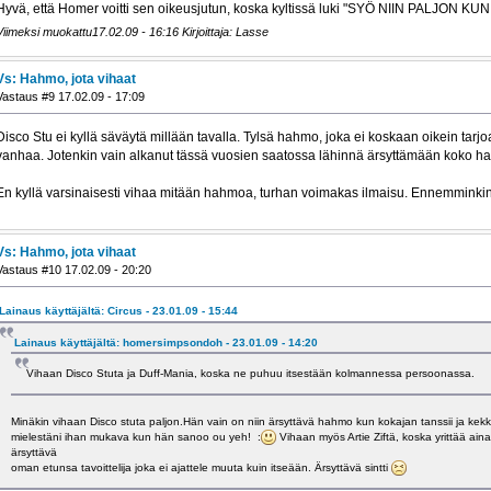
Hyvä, että Homer voitti sen oikeusjutun, koska kyltissä luki "SYÖ NIIN PALJON K
Viimeksi muokattu17.02.09 - 16:16 Kirjoittaja: Lasse
Vs: Hahmo, jota vihaat
Vastaus #9 17.02.09 - 17:09
Disco Stu ei kyllä säväytä millään tavalla. Tylsä hahmo, joka ei koskaan oikein tarj
vanhaa. Jotenkin vain alkanut tässä vuosien saatossa lähinnä ärsyttämään koko h
En kyllä varsinaisesti vihaa mitään hahmoa, turhan voimakas ilmaisu. Ennemminkin
Vs: Hahmo, jota vihaat
Vastaus #10 17.02.09 - 20:20
Lainaus käyttäjältä: Circus - 23.01.09 - 15:44
Lainaus käyttäjältä: homersimpsondoh - 23.01.09 - 14:20
Vihaan Disco Stuta ja Duff-Mania, koska ne puhuu itsestään kolmannessa persoonassa.
Minäkin vihaan Disco stuta paljon.Hän vain on niin ärsyttävä hahmo kun kokajan tanssii ja kek
mielestäni ihan mukava kun hän sanoo ou yeh! :
Vihaan myös Artie Ziftä, koska yrittää ai
ärsyttävä
oman etunsa tavoittelija joka ei ajattele muuta kuin itseään. Ärsyttävä sintti