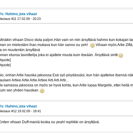
Vs: Hahmo, jota vihaat
Vastaus #11 17.02.09 - 20:23
Minäkin vihaan Disco stuta paljon.Hän vain on niin ärsyttävä hahmo kun kokajan tan
man on mielestäni ihan mukava kun hän sanoo ou yeh! :
Vihaan myös Artie Ziftä
ja on muutenkin ärsyttävä
oman etunsa tavoittelija joka ei ajattele muuta kuin itseään. Ärsyttävä sintti
[/quote]
[/quote]
No, onhan Artie hauska jaksossa Exä syö pöydässäsi, kun hän ajattelee itsensä näk
laulaen Artiee Artie Artie Artiee Arti Arti Artii...
Ja samassa jaksossa on myös se hyvä kohta, kun Artie lupaa Margelle, ettei heitä m
kuin sen yhden hauskan.
Vs: Hahmo, jota vihaat
Vastaus #12 19.02.09 - 18:41
Eniten vihaan Duff-maniä koska ou yeah! repliikki on ärsyttävä.