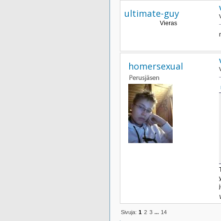
ultimate-guy
Vieras
homersexual
Sivuja:
1
2
3
...
14