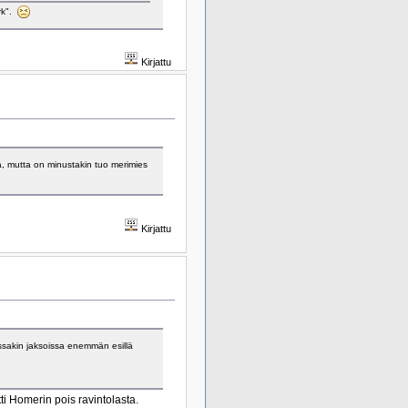
rk".
Kirjattu
apa, mutta on minustakin tuo merimies
Kirjattu
ssakin jaksoissa enemmän esillä
ti Homerin pois ravintolasta.