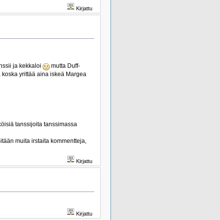
Kirjattu
ssii ja kekkaloi
mutta Duff-
, koska yrittää aina iskeä Margea
öisiä tanssijoita tanssimassa
itään muita irstaita kommentteja,
Kirjattu
Kirjattu