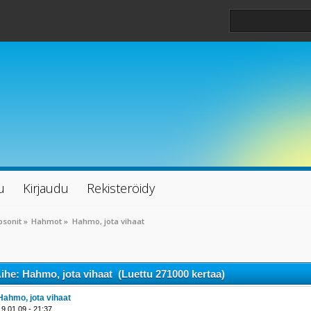
u
Kirjaudu
Rekisteröidy
psonit
»
Hahmot
»
Hahmo, jota vihaat
ihe: Hahmo, jota vihaat (Luettu 271000 kertaa)
Hahmo, jota vihaat
19.01.09 - 21:37