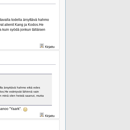
tavalla todella ärsyttävä hahmo
vat alienit Kang ja Kodos.He
ta kuin syödä jonkun tälläisen
Kirjattu
ella ärsyttävä hahmo eikä edes
os.He esiintyvät lähinnä vain
an minä olen heistä saanut, mutta
 sanoo "Yaark".
Kirjattu