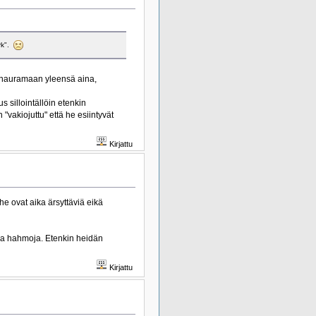
rk".
t nauramaan yleensä aina,
 sillointällöin etenkin
"vakiojuttu" että he esiintyvät
Kirjattu
he ovat aika ärsyttäviä eikä
via hahmoja. Etenkin heidän
Kirjattu