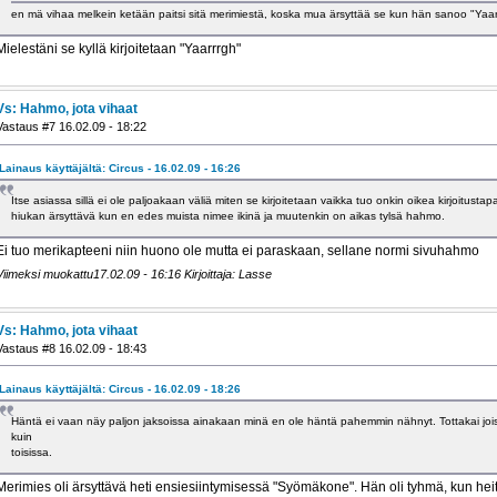
en mä vihaa melkein ketään paitsi sitä merimiestä, koska mua ärsyttää se kun hän sanoo "Yaa
Mielestäni se kyllä kirjoitetaan "Yaarrrgh"
Vs: Hahmo, jota vihaat
Vastaus #7 16.02.09 - 18:22
Lainaus käyttäjältä: Circus - 16.02.09 - 16:26
Itse asiassa sillä ei ole paljoakaan väliä miten se kirjoitetaan vaikka tuo onkin oikea kirjoitust
hiukan ärsyttävä kun en edes muista nimee ikinä ja muutenkin on aikas tylsä hahmo.
Ei tuo merikapteeni niin huono ole mutta ei paraskaan, sellane normi sivuhahmo
Viimeksi muokattu17.02.09 - 16:16 Kirjoittaja: Lasse
Vs: Hahmo, jota vihaat
Vastaus #8 16.02.09 - 18:43
Lainaus käyttäjältä: Circus - 16.02.09 - 18:26
Häntä ei vaan näy paljon jaksoissa ainakaan minä en ole häntä pahemmin nähnyt. Tottakai joi
kuin
toisissa.
Merimies oli ärsyttävä heti ensiesiintymisessä "Syömäkone". Hän oli tyhmä, kun heit