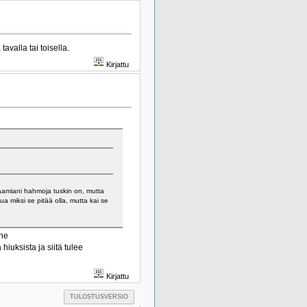
avalla tai toisella.
Kirjattu
amiani hahmoja tuskin on, mutta
a miksi se pitää olla, mutta kai se
rne
iuksista ja siitä tulee
Kirjattu
TULOSTUSVERSIO