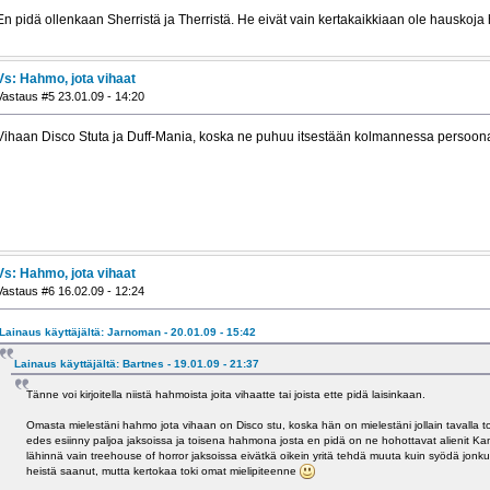
En pidä ollenkaan Sherristä ja Therristä. He eivät vain kertakaikkiaan ole hauskoj
Vs: Hahmo, jota vihaat
Vastaus #5 23.01.09 - 14:20
Vihaan Disco Stuta ja Duff-Mania, koska ne puhuu itsestään kolmannessa persoon
Vs: Hahmo, jota vihaat
Vastaus #6 16.02.09 - 12:24
Lainaus käyttäjältä: Jarnoman - 20.01.09 - 15:42
Lainaus käyttäjältä: Bartnes - 19.01.09 - 21:37
Tänne voi kirjoitella niistä hahmoista joita vihaatte tai joista ette pidä laisinkaan.
Omasta mielestäni hahmo jota vihaan on Disco stu, koska hän on mielestäni jollain tavalla t
edes esiinny paljoa jaksoissa ja toisena hahmona josta en pidä on ne hohottavat alienit Ka
lähinnä vain treehouse of horror jaksoissa eivätkä oikein yritä tehdä muuta kuin syödä jonk
heistä saanut, mutta kertokaa toki omat mielipiteenne