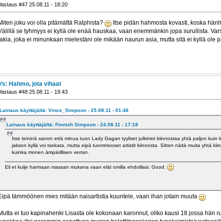
Vastaus #47 25.08.11 - 18:20
Miten joku voi olla pitämättä Ralphista?
Itse pidän hahmosta kovasti, koska hänh
Välillä se tyhmyys ei kyllä ole enää hauskaa, vaan enemmänkin jopa surullista. Var
takia, joka ei minunkaan mielestäni ole mikään naurun asia, mutta sitä ei kyllä ole p
Vs: Hahmo, jota vihaat
Vastaus #48 25.08.11 - 19:43
Lainaus käyttäjältä: Vince_Simpson - 25.08.11 - 01:46
Lainaus käyttäjältä: Finnish Simpson - 24.08.11 - 17:18
Itse teininä sanon että minua tuon Lady Gagan tyyliset julkimot kiinnostaa yhtä paljon kuin 
jakson kyllä voi tsekata, mutta eipä tuommooset artistit kiinnosta. Sitten näitä muita yhtä kiinn
kuinka monen ämpärillisen verran.
Eli et kulje harmaan massan mukana vaan elät omilla ehdoillasi. Good.
Eipä tämmöönen mies mitään naisartistia kuuntele, vaan ihan jotain muuta
Mutta ei tuo kapinahenki Lisasta ole kokonaan karonnut, oliko kausi 18 jossa hän rupe