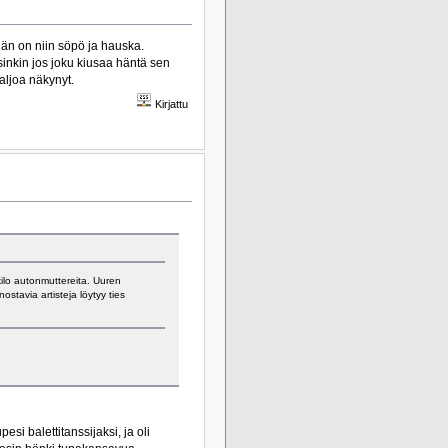
än on niin söpö ja hauska.
sinkin jos joku kiusaa häntä sen
aljoa näkynyt.
Kirjattu
kilo autonmuttereita. Uuren
ostavia artisteja löytyy ties
si balettitanssijaksi, ja oli