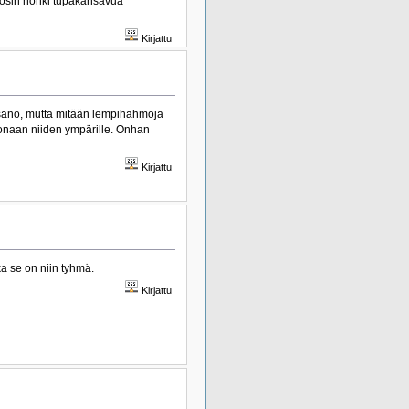
(tosin hönki tupakansavua
Kirjattu
 sano, mutta mitään lempihahmoja
okonaan niiden ympärille. Onhan
Kirjattu
ka se on niin tyhmä.
Kirjattu