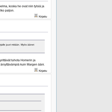
elma, koska he ovat niin tylsiä ja
lko paljon.
Kirjattu
rjalle juuri mitään. Myös äänet
 yrittävät tuhota Homerin ja
t ärsyttävämpiä kuin Margen ääni.
Kirjattu