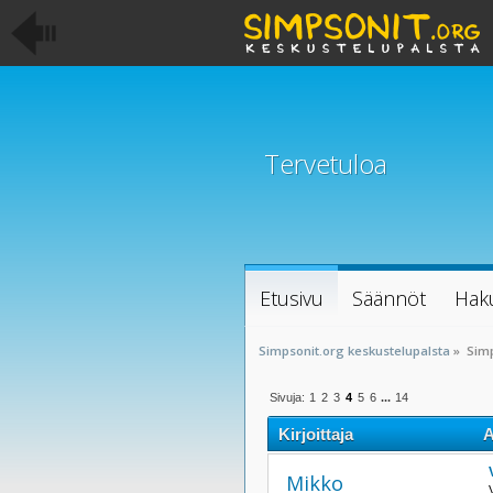
Tervetuloa
Etusivu
Säännöt
Hak
Simpsonit.org keskustelupalsta
»
Sim
Sivuja:
1
2
3
4
5
6
...
14
Kirjoittaja
A
Mikko