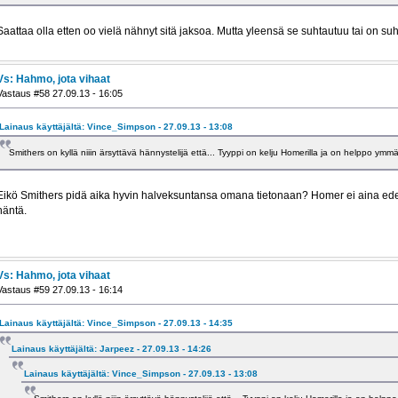
Saattaa olla etten oo vielä nähnyt sitä jaksoa. Mutta yleensä se suhtautuu tai on suh
Vs: Hahmo, jota vihaat
Vastaus #58 27.09.13 - 16:05
Lainaus käyttäjältä: Vince_Simpson - 27.09.13 - 13:08
Smithers on kyllä niiin ärsyttävä hännystelijä että... Tyyppi on kelju Homerilla ja on helppo ymm
Eikö Smithers pidä aika hyvin halveksuntansa omana tietonaan? Homer ei aina edes
häntä.
Vs: Hahmo, jota vihaat
Vastaus #59 27.09.13 - 16:14
Lainaus käyttäjältä: Vince_Simpson - 27.09.13 - 14:35
Lainaus käyttäjältä: Jarpeez - 27.09.13 - 14:26
Lainaus käyttäjältä: Vince_Simpson - 27.09.13 - 13:08