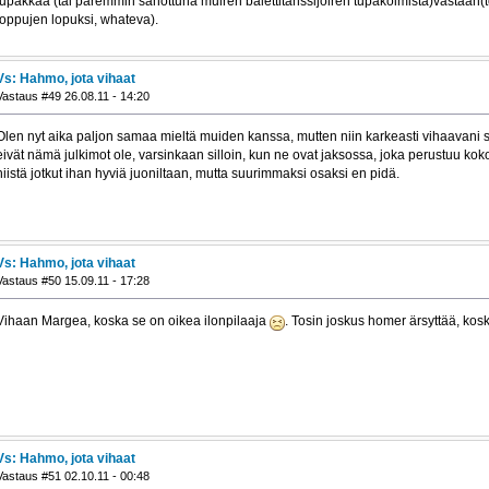
tupakkaa (tai paremmin sanottuna muiren balettitanssijoiren tupakoimista)vastaan
loppujen lopuksi, whateva).
Vs: Hahmo, jota vihaat
Vastaus #49 26.08.11 - 14:20
Olen nyt aika paljon samaa mieltä muiden kanssa, mutten niin karkeasti vihaavani
eivät nämä julkimot ole, varsinkaan silloin, kun ne ovat jaksossa, joka perustuu k
niistä jotkut ihan hyviä juoniltaan, mutta suurimmaksi osaksi en pidä.
Vs: Hahmo, jota vihaat
Vastaus #50 15.09.11 - 17:28
Vihaan Margea, koska se on oikea ilonpilaaja
. Tosin joskus homer ärsyttää, kos
Vs: Hahmo, jota vihaat
Vastaus #51 02.10.11 - 00:48