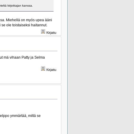
eltä kirjoittajan kanssa.
ssa. Miehellä on myös upea ääni
se ole toistaiseksi haitannut.
Kirjattu
mut mä vihaan Patty ja Selma
Kirjattu
 helppo ymmärtää, miltä se