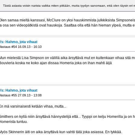
Tästä asiasta voisin narista vaikka miten pitkään, mutta tyydyn sanomaan, että olen täysin eri mi
Olen samaa mieltä kanssasi, McClure on yksi hauskimmista julkkiksista Simpsonei
ja osa sen videopätkistä ovat hauskoja. Saattaa olla että hän hieman ylpeä, mutta ei 
Vs: Hahmo, jota vihaat
Vastaus #54 16.09.13 - 16:10
Mun mielestä Lisa Simpson on välillä aika ärsyttävä mut en kuitenkaan vihaa sitä 
Bouvieria koska ne koko ajan dissaa Homeria joka on ihan mahti äijä
Vs: Hahmo, jota vihaat
Vastaus #55 27.09.13 - 13:08
En mä varsinaisesti ketään vihaa, mutta...
Smithers on kyllä niiin ärsyttävä hännystelijä että... Tyyppi on kelju Homerilla ja on
Homerista tuntuu.
Myös Skinnerin äiti on aika ärsyttävä kun vahtii tätä joka asiassa. En tykkää.