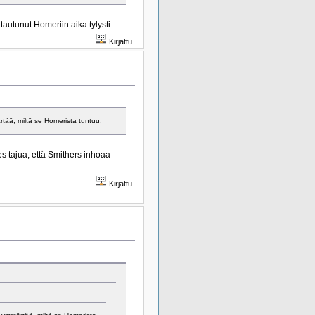
tautunut Homeriin aika tylysti.
Kirjattu
ärtää, miltä se Homerista tuntuu.
 tajua, että Smithers inhoaa
Kirjattu