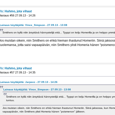
Vs: Hahmo, jota vihaat
Vastaus #56 27.09.13 - 14:26
Lainaus käyttäjältä: Vince_Simpson - 27.09.13 - 13:08
Smithers on kyllä niiin ärsyttävä hännystelijä että... Tyyppi on kelju Homerilla ja on helppo ymm
Jos muistan oikein, niin Smithers on ehkä hieman ihastunut Homeriin. Siinä jaksos
kuolemansa, jotta saisi vapaapäivän, niin Smithers ylisti Homeria hänen "poismeno
Vs: Hahmo, jota vihaat
Vastaus #57 27.09.13 - 14:35
Lainaus käyttäjältä: Jarpeez - 27.09.13 - 14:26
Lainaus käyttäjältä: Vince_Simpson - 27.09.13 - 13:08
Smithers on kyllä niiin ärsyttävä hännystelijä että... Tyyppi on kelju Homerilla ja on helppo 
tuntuu.
Jos muistan oikein, niin Smithers on ehkä hieman ihastunut Homeriin. Siinä jaksossa, kun Homer
vapaapäivän, niin Smithers ylisti Homeria hänen "poismenon" jälkeen.