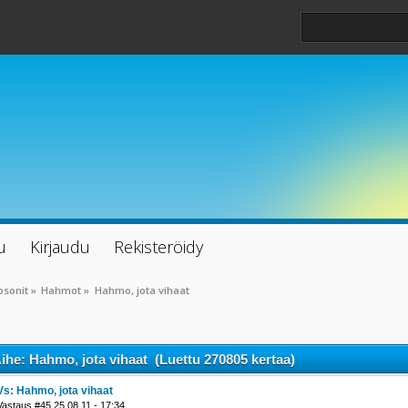
u
Kirjaudu
Rekisteröidy
psonit
»
Hahmot
»
Hahmo, jota vihaat
ihe: Hahmo, jota vihaat (Luettu 270805 kertaa)
Vs: Hahmo, jota vihaat
Vastaus #45 25.08.11 - 17:34