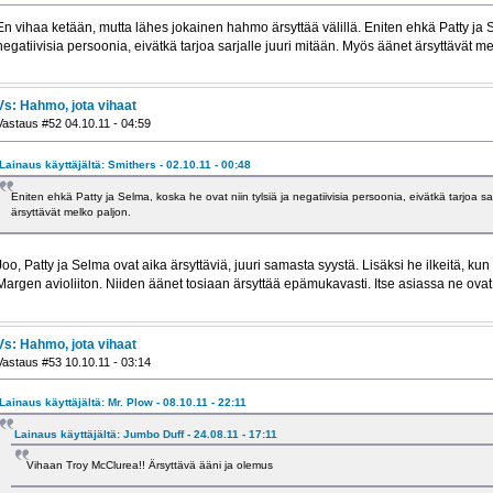
En vihaa ketään, mutta lähes jokainen hahmo ärsyttää välillä. Eniten ehkä Patty ja S
negatiivisia persoonia, eivätkä tarjoa sarjalle juuri mitään. Myös äänet ärsyttävät me
Vs: Hahmo, jota vihaat
Vastaus #52 04.10.11 - 04:59
Lainaus käyttäjältä: Smithers - 02.10.11 - 00:48
Eniten ehkä Patty ja Selma, koska he ovat niin tylsiä ja negatiivisia persoonia, eivätkä tarjoa sa
ärsyttävät melko paljon.
Joo, Patty ja Selma ovat aika ärsyttäviä, juuri samasta syystä. Lisäksi he ilkeitä, kun
Margen avioliiton. Niiden äänet tosiaan ärsyttää epämukavasti. Itse asiassa ne ova
Vs: Hahmo, jota vihaat
Vastaus #53 10.10.11 - 03:14
Lainaus käyttäjältä: Mr. Plow - 08.10.11 - 22:11
Lainaus käyttäjältä: Jumbo Duff - 24.08.11 - 17:11
Vihaan Troy McClurea!! Ärsyttävä ääni ja olemus