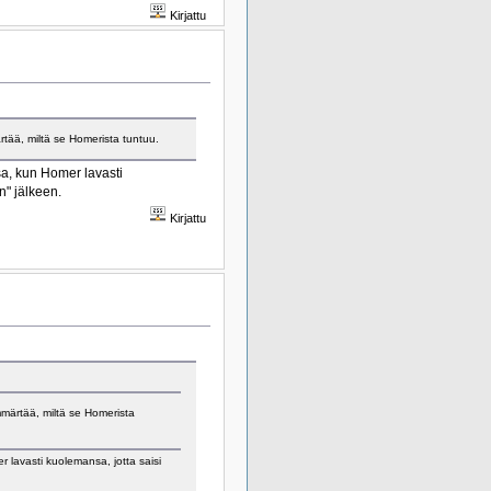
Kirjattu
ärtää, miltä se Homerista tuntuu.
sa, kun Homer lavasti
n" jälkeen.
Kirjattu
ymmärtää, miltä se Homerista
 lavasti kuolemansa, jotta saisi