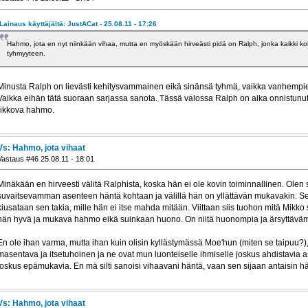
Lainaus käyttäjältä: JustACat - 25.08.11 - 17:26
Hahmo, jota en nyt niinkään vihaa, mutta en myöskään hirveästi pidä on Ralph, jonka kaikki ko
tyhmyyteen.
Minusta Ralph on lievästi kehitysvammainen eikä sinänsä tyhmä, vaikka vanhempien 
Vaikka eihän tätä suoraan sarjassa sanota. Tässä valossa Ralph on aika onnistunut 
rikkova hahmo.
Vs: Hahmo, jota vihaat
Vastaus #46 25.08.11 - 18:01
Minäkään en hirveesti välitä Ralphista, koska hän ei ole kovin toiminnallinen. Olen sil
suvaitsevamman asenteen häntä kohtaan ja välillä hän on yllättävän mukavakin. Se 
kiusataan sen takia, mille hän ei itse mahda mitään. Viittaan siis tuohon mitä Mikko 
hän hyvä ja mukava hahmo eikä suinkaan huono. On niitä huonompia ja ärsyttävä
En ole ihan varma, mutta ihan kuin olisin kyllästymässä Moe'hun (miten se taipuu?)
masentava ja itsetuhoinen ja ne ovat mun luonteiselle ihmiselle joskus ahdistavia a
joskus epämukavia. En mä silti sanoisi vihaavani häntä, vaan sen sijaan antaisin hän
Vs: Hahmo, jota vihaat