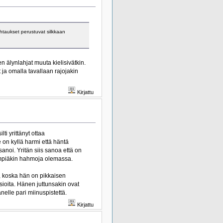
htaukset perustuvat silkkaan
älynlahjat muuta kielisivätkin.
ja omalla tavallaan rajojakin
Kirjattu
ti yrittänyt ottaa
on kyllä harmi että häntä
sanoi. Yritän siis sanoa että on
mpiäkin hahmoja olemassa.
, koska hän on pikkaisen
sioita. Hänen juttunsakin ovat
elle pari miinuspistettä.
Kirjattu