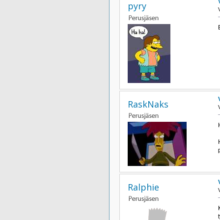
pyry
RaskNaks
Ralphie