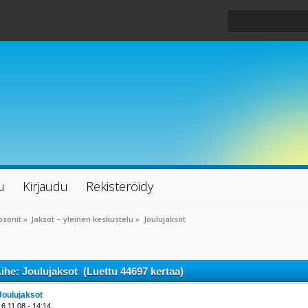
u
Kirjaudu
Rekisteröidy
psonit
»
Jaksot – yleinen keskustelu
»
Joulujaksot
ihe: Joulujaksot (Luettu 44697 kertaa)
Joulujaksot
16.11.08 - 14:14