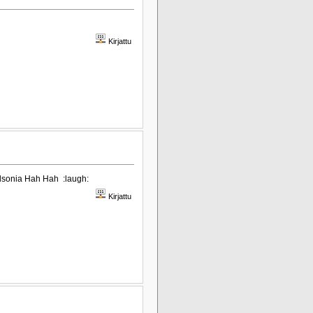
Kirjattu
Nelsonia Hah Hah :laugh:
Kirjattu