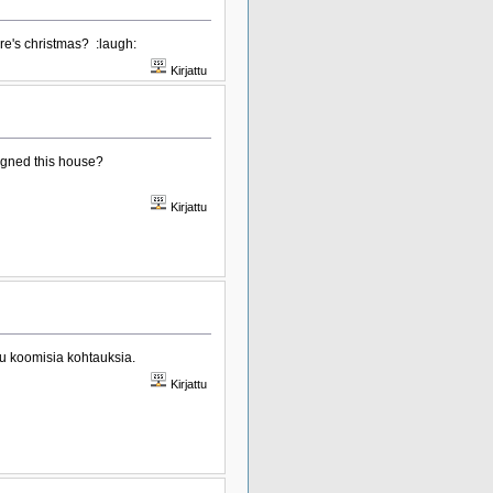
re's christmas? :laugh:
Kirjattu
signed this house?
Kirjattu
tu koomisia kohtauksia.
Kirjattu