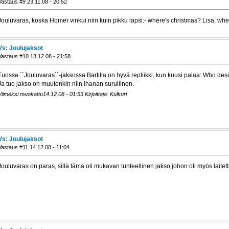
Vastaus #9 23.11.08 - 20:52
Jouluvaras, koska Homer vinkui niin kuin pikku lapsi:- where's christmas? Lisa, whe
Vs: Joulujaksot
Vastaus #10 13.12.08 - 21:58
Tuossa ``Jouluvaras´´-jaksossa Bartilla on hyvä repliikki, kun kuusi palaa: Who de
Ja tuo jakso on muutenkin niin ihanan surullinen.
Viimeksi muokattu14.12.08 - 01:53 Kirjoittaja: Kulkuri
Vs: Joulujaksot
Vastaus #11 14.12.08 - 11:04
Jouluvaras on paras, sillä tämä oli mukavan tunteellinen jakso johon oli myös laitet