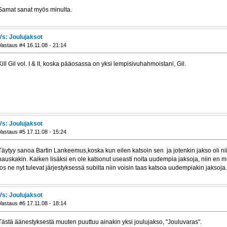
Samat sanat myös minulta.
Vs: Joulujaksot
Vastaus #4 16.11.08 - 21:14
Kill Gil vol. I & II, koska pääosassa on yksi lempisivuhahmoistani, Gil.
Vs: Joulujaksot
Vastaus #5 17.11.08 - 15:24
Täytyy sanoa Bartin Lankeemus,koska kun eilen katsoin sen ja jotenkin jakso oli ni
hauskakin. Kaiken lisäksi en ole katsonut useasti noita uudempia jaksoja, niin en mui
jos ne nyt tulevat järjestyksessä subilta niin voisin taas katsoa uudempiakin jaksoja.
Vs: Joulujaksot
Vastaus #6 17.11.08 - 18:14
Tästä äänestyksestä muuten puuttuu ainakin yksi joulujakso, "Jouluvaras".