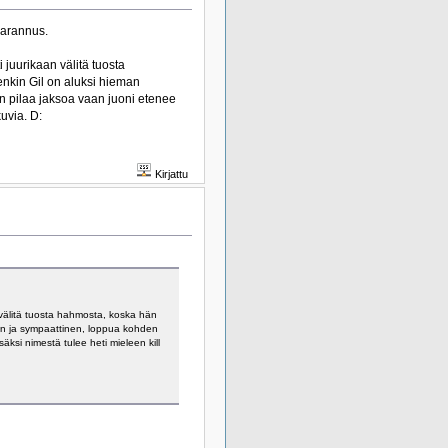
parannus.
 juurikaan välitä tuosta
enkin Gil on aluksi hieman
n pilaa jaksoa vaan juoni etenee
kuvia. D:
Kirjattu
n välitä tuosta hahmosta, koska hän
inen ja sympaattinen, loppua kohden
äksi nimestä tulee heti mieleen kill