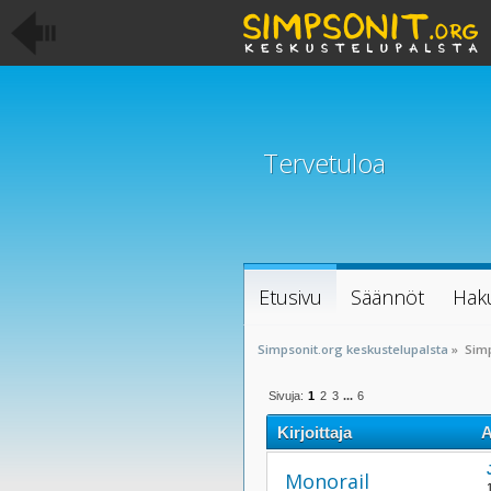
Tervetuloa
Etusivu
Säännöt
Hak
Simpsonit.org keskustelupalsta
»
Sim
Sivuja:
1
2
3
...
6
Kirjoittaja
A
Monorail