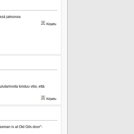
ässä jaksossa
Kirjattu
arinoita toistuu vitsi, että
Kirjattu
axman is at Old Gils door"-