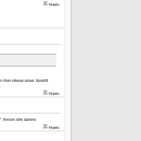
Kirjattu
en ihan oikeaa asiaa: lipsahti
.
Kirjattu
. Annoin sille ääneni.
Kirjattu