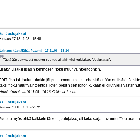
Vs: Joulujaksot
Vastaus #7 18.11.08 - 15:48
Lainaus käyttäjältä: Patentti - 17.11.08 - 18:14
Tästä äänestyksestä muuten puuttuu ainakin yksi joulujakso, "Jouluvaras".
Lisätty. Lisäksi lisäsin tommosen "joku muu" vaihtoehdonkin.
EDIT: Joo toi Joulurauhakin jäi puuttumaan, mutta turha sitä enään on lisätä. Ja sitt
kaksi "joku muu" vaihtoehtoa, joten poistin sen johon kukaan ei ollut vielä vastannut
Viimeksi muokattu19.11.08 - 16:16 Kirjoittaja: Lasse
Vs: Joulujaksot
Vastaus #8 18.11.08 - 23:21
Puuttuu myös ehkä kaikkein tärkein joulujakso, eli koko sarjan avannut "Joulurauha"
Vs: Joulujaksot