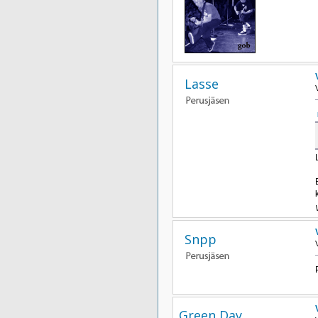
Lasse
Snpp
Green Day