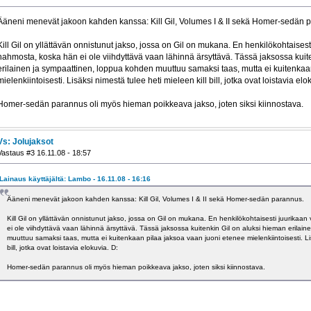
Ääneni menevät jakoon kahden kanssa: Kill Gil, Volumes I & II sekä Homer-sedän 
Kill Gil on yllättävän onnistunut jakso, jossa on Gil on mukana. En henkilökohtaisesti
hahmosta, koska hän ei ole viihdyttävä vaan lähinnä ärsyttävä. Tässä jaksossa kuit
erilainen ja sympaattinen, loppua kohden muuttuu samaksi taas, mutta ei kuitenkaa
mielenkiintoisesti. Lisäksi nimestä tulee heti mieleen kill bill, jotka ovat loistavia elo
Homer-sedän parannus oli myös hieman poikkeava jakso, joten siksi kiinnostava.
Vs: Jolujaksot
Vastaus #3 16.11.08 - 18:57
Lainaus käyttäjältä: Lambo - 16.11.08 - 16:16
Ääneni menevät jakoon kahden kanssa: Kill Gil, Volumes I & II sekä Homer-sedän parannus.
Kill Gil on yllättävän onnistunut jakso, jossa on Gil on mukana. En henkilökohtaisesti juurikaa
ei ole viihdyttävä vaan lähinnä ärsyttävä. Tässä jaksossa kuitenkin Gil on aluksi hieman erila
muuttuu samaksi taas, mutta ei kuitenkaan pilaa jaksoa vaan juoni etenee mielenkiintoisesti. Lis
bill, jotka ovat loistavia elokuvia. D:
Homer-sedän parannus oli myös hieman poikkeava jakso, joten siksi kiinnostava.