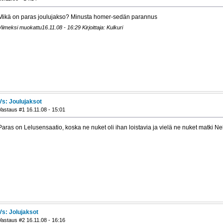
Mikä on paras joulujakso? Minusta homer-sedän parannus
Viimeksi muokattu16.11.08 - 16:29 Kirjoittaja: Kulkuri
Vs: Joulujaksot
Vastaus #1 16.11.08 - 15:01
Paras on Lelusensaatio, koska ne nuket oli ihan loistavia ja vielä ne nuket matki 
Vs: Jolujaksot
Vastaus #2 16.11.08 - 16:16