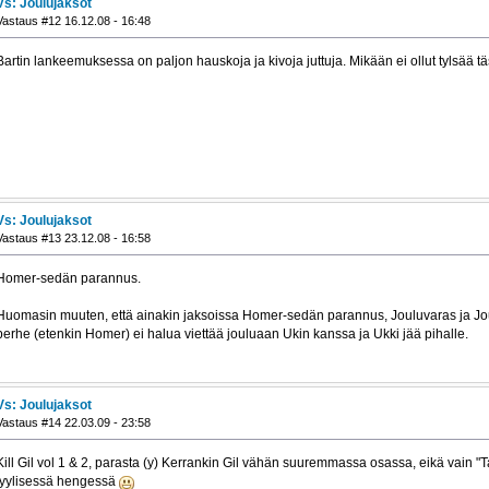
Vs: Joulujaksot
Vastaus #12 16.12.08 - 16:48
Bartin lankeemuksessa on paljon hauskoja ja kivoja juttuja. Mikään ei ollut tylsää t
Vs: Joulujaksot
Vastaus #13 23.12.08 - 16:58
Homer-sedän parannus.
Huomasin muuten, että ainakin jaksoissa Homer-sedän parannus, Jouluvaras ja Joulut
perhe (etenkin Homer) ei halua viettää jouluaan Ukin kanssa ja Ukki jää pihalle.
Vs: Joulujaksot
Vastaus #14 22.03.09 - 23:58
Kill Gil vol 1 & 2, parasta (y) Kerrankin Gil vähän suuremmassa osassa, eikä vain "T
tyylisessä hengessä