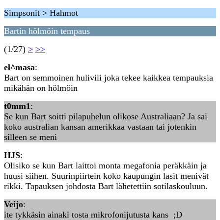
Simpsonit > Hahmot
Bartin hölmöin tempaus
(1/27)
>
>>
el^masa
:
Bart on semmoinen hulivili joka tekee kaikkea tempauksia
mikähän on hölmöin
t0mm1
:
Se kun Bart soitti pilapuhelun olikose Australiaan? Ja sai
koko australian kansan amerikkaa vastaan tai jotenkin
silleen se meni
HJS
:
Olisiko se kun Bart laittoi monta megafonia peräkkäin ja
huusi siihen. Suurinpiirtein koko kaupungin lasit menivät
rikki. Tapauksen johdosta Bart lähetettiin sotilaskouluun.
Veijo
:
ite tykkäsin ainaki tosta mikrofonijutusta kans ;D