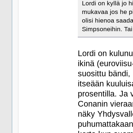
Lordi on kyllä jo 
mukavaa jos he pi
olisi hienoa saa
Simpsoneihin. Tai
Lordi on kulunu
ikinä (euroviis
suosittu bändi
itseään kuuluis
prosentilla. Ja 
Conanin vieraan
näky Yhdysvall
puhumattakaan.