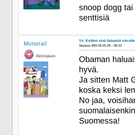
snoop dogg tai 
senttisiä
Vs: Keiden sinä haluaisit viera
Monorail
Vastaus #59 09.05.09 - 08:32
Obaman haluaisi
hyvä.
Ja sitten Matt
koska keksi lem
No jaa, voisiha
suomalaisenkin,
Suomessa!