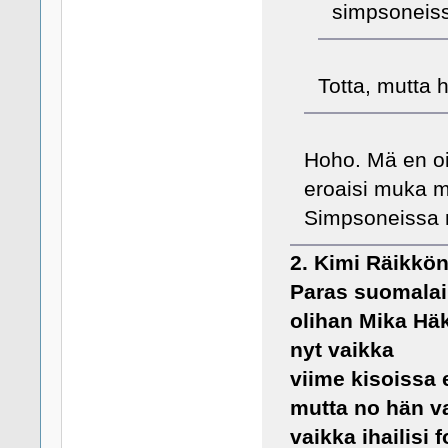
simpsoneiss
Totta, mutta 
Hoho. Mä en oi
eroaisi muka mu
Simpsoneissa n
2. Kimi Räikkö
Paras suomalai
olihan Mika Häk
nyt vaikka
viime kisoissa 
mutta no hän va
vaikka ihailisi 