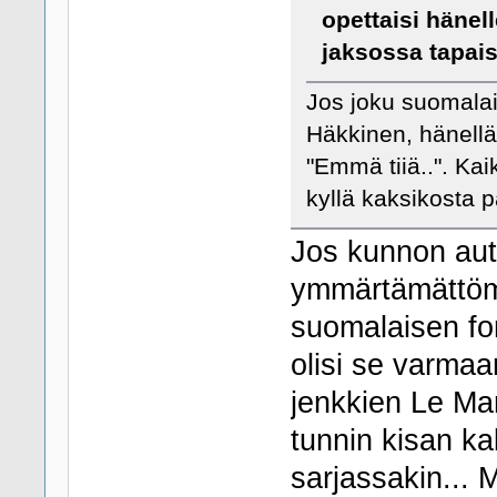
opettaisi hänell
jaksossa tapais
Jos joku suomalai
Häkkinen, hänellä
"Emmä tiiä..". Ka
kyllä kaksikosta 
Jos kunnon aut
ymmärtämättömä
suomalaisen fo
olisi se varmaa
jenkkien Le Man
tunnin kisan ka
sarjassakin... M