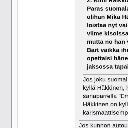
2. Kimi Räikk
Paras suomala
olihan Mika H
loistaa nyt va
viime kisoissa
mutta no hän 
Bart vaikka iha
opettaisi häne
jaksossa tapa
Jos joku suomal
kyllä Häkkinen, 
sanaparrella "Em
Häkkinen on kyll
karismaattisemp
Jos kunnon autou