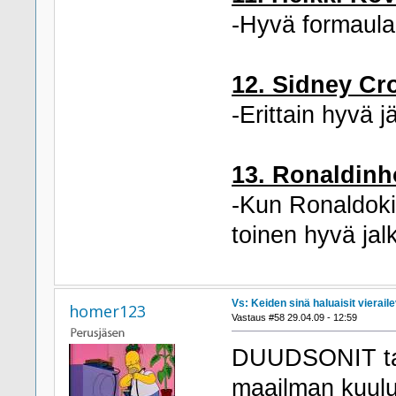
-Hyvä formaula
12. Sidney Cr
-Erittain hyvä j
13. Ronaldinh
-Kun Ronaldokin 
toinen hyvä jalk
Vs: Keiden sinä haluaisit viera
homer123
Vastaus #58 29.04.09 - 12:59
DUUDSONIT tai
maailman kuulu 