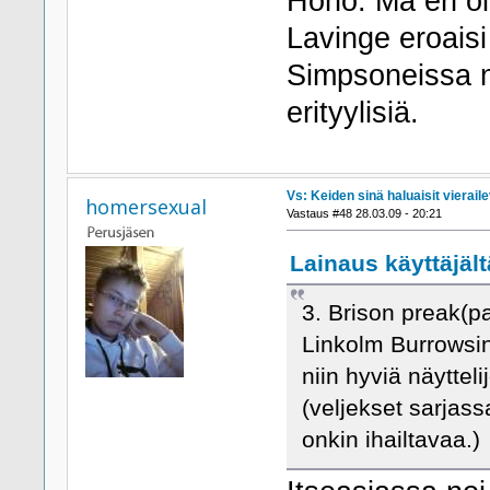
Hoho. Mä en oik
Lavinge eroaisi
Simpsoneissa n
erityylisiä.
Vs: Keiden sinä haluaisit viera
homersexual
Vastaus #48 28.03.09 - 20:21
Lainaus käyttäjält
3. Brison preak(pa
Linkolm Burrowsi
niin hyviä näyttelij
(veljekset sarjas
onkin ihailtavaa.)