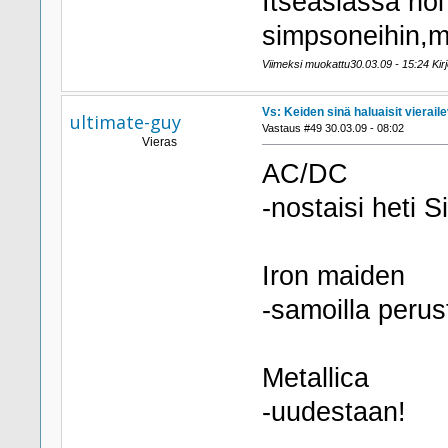
Itseasiassa no
simpsoneihin,mu
Viimeksi muokattu30.03.09 - 15:24 Kirj
Vs: Keiden sinä haluaisit viera
ultimate-guy
Vastaus #49 30.03.09 - 08:02
Vieras
AC/DC
-nostaisi heti 
Iron maiden
-samoilla perus
Metallica
-uudestaan!