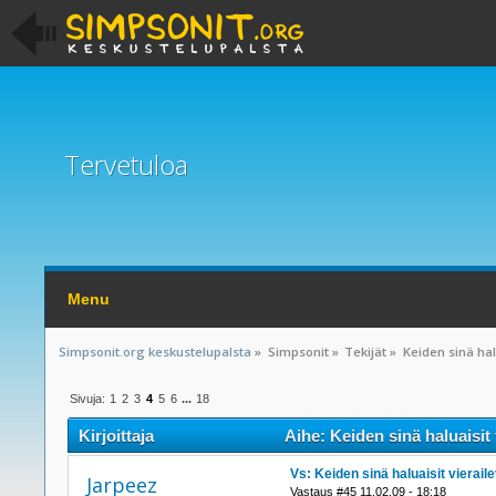
Tervetuloa
Menu
Simpsonit.org keskustelupalsta
»
Simpsonit
»
Tekijät
»
Keiden sinä ha
Sivuja:
1
2
3
4
5
6
...
18
Kirjoittaja
Aihe: Keiden sinä haluaisit
Vs: Keiden sinä haluaisit viera
Jarpeez
Vastaus #45 11.02.09 - 18:18