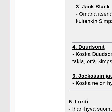
3. Jack Black
- Omana itsenää
kuitenkin Sim
4. Duudsonit
- Koska Duudsoni
takia, että Simp
5. Jackassin jä
- Koska ne on h
6. Lordi
- Ihan hyvä suoma