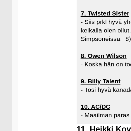
7. Twisted Sister
- Siis prkl hyvä y
keikalla olen ollut.
Simpsoneissa. 8)
8. Owen Wilson
- Koska hän on tod
9. Billy Talent
- Tosi hyvä kanad
10. AC/DC
- Maailman paras 
11. Heikki Ko