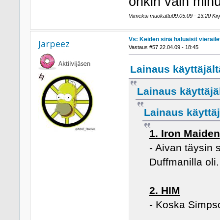
onkin vain minu
Viimeksi muokattu09.05.09 - 13:20 Kir
Vs: Keiden sinä haluaisit viera
Jarpeez
Vastaus #57 22.04.09 - 18:45
Lainaus käyttäjält
Lainaus käyttäjä
Lainaus käyttäj
1. Iron Maiden
- Aivan täysin 
Duffmanilla oli.
2. HIM
- Koska Simpson