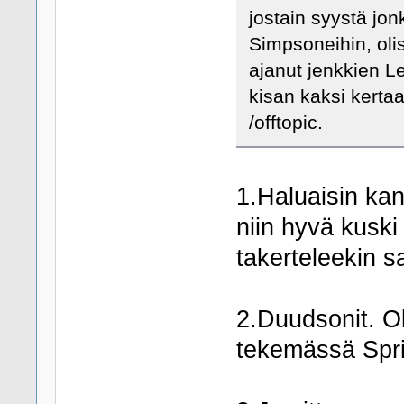
jostain syystä jo
Simpsoneihin, oli
ajanut jenkkien L
kisan kaksi kertaa
/offtopic.
1.Haluaisin ka
niin hyvä kuski
takerteleekin s
2.Duudsonit. O
tekemässä Sprin