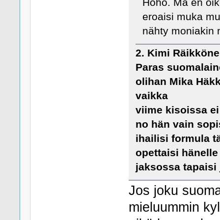
Hoho. Mä en oike
eroaisi muka mui
nähty moniakin m
2. Kimi Räikkön
Paras suomalaine
olihan Mika Häkk
vaikka
viime kisoissa ei
no hän vain sopi
ihailisi formula t
opettaisi hänelle
jaksossa tapaisi
Jos joku suomal
mieluummin kyl