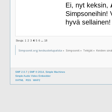
Ei, nyt keksin,
Simpsoneihin! 
hyvä sellainen!
Sivuja:
1
2
3
4
5
6
...
18
Simpsonit.org keskustelupalsta
»
Simpsonit
»
Tekijät
»
Keiden sinä
SMF 2.0.7
|
SMF © 2014
,
Simple Machines
Simple Audio Video Embedder
XHTML
RSS
WAP2