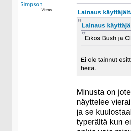
Simpson
Vieras
Lainaus käyttäjält
Lainaus käyttäjäl
Eikös Bush ja Cl
Ei ole tainnut esi
heitä.
Minusta on jote
näyttelee vierai
ja se kuulostaa
typerältä kun e