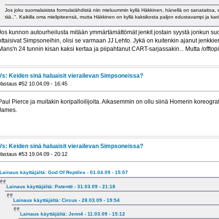
Jos joku suomalaisista formulatähdistä niin mieluummin kyllä Häkkinen, hänellä on sanataitoa,
tiiä..". Kaikilla oma mielipiteensä, mutta Häkkinen on kyllä kaksikosta paljon edustavampi ja kar
Jos kunnon autourheilusta mitään ymmärtämättömät jenkit jostain syystä jonkun s
ottaisivat Simpsoneihin, olisi se varmaan JJ Lehto. Jykä on kuitenkin ajanut jenkkie
Mans'n 24 tunnin kisan kaksi kertaa ja piipahtanut CART-sarjassakin... Mutta /offtopi
Vs: Keiden sinä haluaisit vierailevan Simpsoneissa?
Vastaus #52 10.04.09 - 16:45
Paul Pierce ja muitakin koripalloilijoita. Aikasemmin on ollu siinä Homerin koreogr
James.
Vs: Keiden sinä haluaisit vierailevan Simpsoneissa?
Vastaus #53 19.04.09 - 20:12
Lainaus käyttäjältä: God Of Reptiles - 01.04.09 - 15:07
Lainaus käyttäjältä: Patentti - 31.03.09 - 21:18
Lainaus käyttäjältä: Circus - 28.03.09 - 19:54
Lainaus käyttäjältä: Jenn4 - 11.03.09 - 15:12