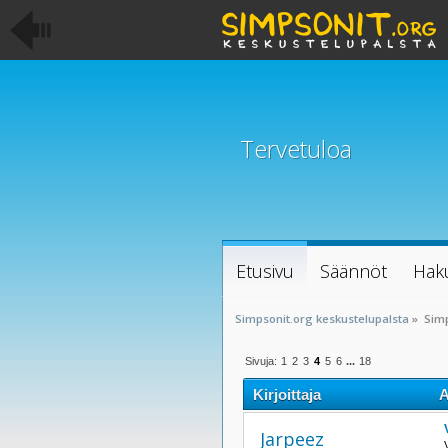
Tervetuloa
Etusivu
Säännöt
Hak
Simpsonit.org keskustelupalsta
»
Sim
Sivuja:
1
2
3
4
5
6
...
18
Kirjoittaja
A
Jarpeez