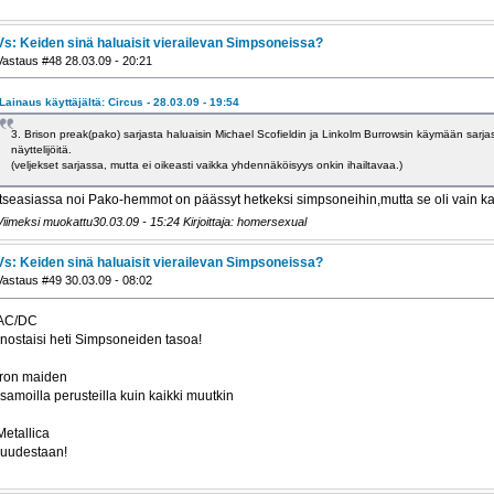
Vs: Keiden sinä haluaisit vierailevan Simpsoneissa?
Vastaus #48 28.03.09 - 20:21
Lainaus käyttäjältä: Circus - 28.03.09 - 19:54
3. Brison preak(pako) sarjasta haluaisin Michael Scofieldin ja Linkolm Burrowsin käymään sarj
näyttelijöitä.
(veljekset sarjassa, mutta ei oikeasti vaikka yhdennäköisyys onkin ihailtavaa.)
Itseasiassa noi Pako-hemmot on päässyt hetkeksi simpsoneihin,mutta se oli vain k
Viimeksi muokattu30.03.09 - 15:24 Kirjoittaja: homersexual
Vs: Keiden sinä haluaisit vierailevan Simpsoneissa?
Vastaus #49 30.03.09 - 08:02
AC/DC
-nostaisi heti Simpsoneiden tasoa!
Iron maiden
-samoilla perusteilla kuin kaikki muutkin
Metallica
-uudestaan!