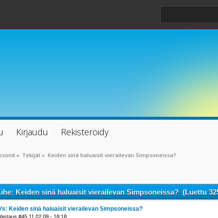
u
Kirjaudu
Rekisteröidy
psonit
»
Tekijät
»
Keiden sinä haluaisit vierailevan Simpsoneissa?
ihe: Keiden sinä haluaisit vierailevan Simpsoneissa? (Luettu 32
Vs: Keiden sinä haluaisit vierailevan Simpsoneissa?
Vastaus #45 11.02.09 - 18:18