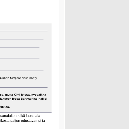
Onhan Simpsoneissa nähty
a, mutta Kimi loistaa nyt vaikka
jaksoon jossa Bart vaikka ihailisi
rukkaa.
sanataitoa, eikä lause ala
sikosta paljon edustavampi ja