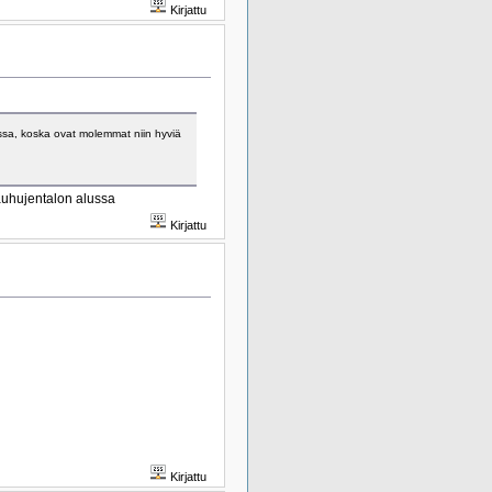
Kirjattu
assa, koska ovat molemmat niin hyviä
auhujentalon alussa
Kirjattu
Kirjattu