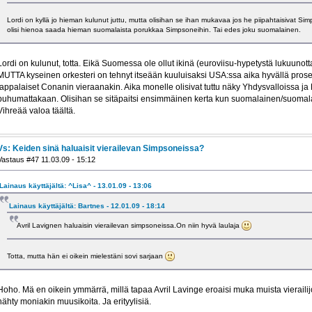
Lordi on kyllä jo hieman kulunut juttu, mutta olisihan se ihan mukavaa jos he piipahtaisivat Si
olisi hienoa saada hieman suomalaista porukkaa Simpsoneihin. Tai edes joku suomalainen.
Lordi on kulunut, totta. Eikä Suomessa ole ollut ikinä (euroviisu-hypetystä lukuunot
MUTTA kyseinen orkesteri on tehnyt itseään kuuluisaksi USA:ssa aika hyvällä prosent
lappalaiset Conanin vieraanakin. Aika monelle olisivat tuttu näky Yhdysvalloissa 
puhumattakaan. Olisihan se sitäpaitsi ensimmäinen kerta kun suomalainen/suomala
Vihreää valoa täältä.
Vs: Keiden sinä haluaisit vierailevan Simpsoneissa?
Vastaus #47 11.03.09 - 15:12
Lainaus käyttäjältä: ^Lisa^ - 13.01.09 - 13:06
Lainaus käyttäjältä: Bartnes - 12.01.09 - 18:14
Avril Lavignen haluaisin vierailevan simpsoneissa.On niin hyvä laulaja
Totta, mutta hän ei oikein mielestäni sovi sarjaan
Hoho. Mä en oikein ymmärrä, millä tapaa Avril Lavinge eroaisi muka muista vieraili
nähty moniakin muusikoita. Ja erityylisiä.