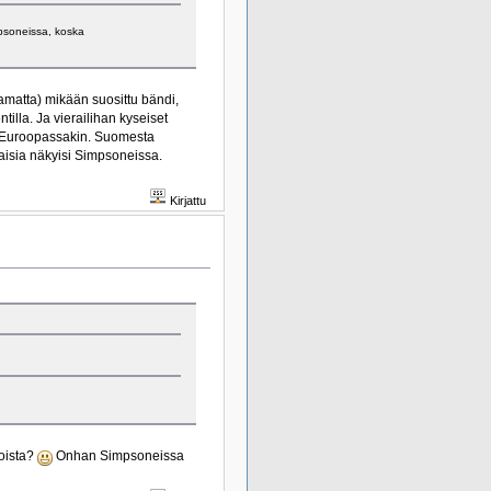
mpsoneissa, koska
tamatta) mikään suosittu bändi,
illa. Ja vierailihan kyseiset
ja Euroopassakin. Suomesta
isia näkyisi Simpsoneissa.
Kirjattu
joista?
Onhan Simpsoneissa