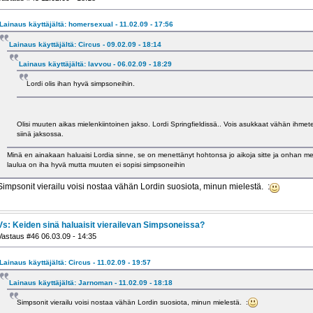
Lainaus käyttäjältä: homersexual - 11.02.09 - 17:56
Lainaus käyttäjältä: Circus - 09.02.09 - 18:14
Lainaus käyttäjältä: lavvou - 06.02.09 - 18:29
Lordi olis ihan hyvä simpsoneihin.
Olisi muuten aikas mielenkiintoinen jakso. Lordi Springfieldissä.. Vois asukkaat vähän ihmetel
siinä jaksossa.
Minä en ainakaan haluaisi Lordia sinne, se on menettänyt hohtonsa jo aikoja sitte ja onhan melk
laulua on iha hyvä mutta muuten ei sopisi simpsoneihin
Simpsonit vierailu voisi nostaa vähän Lordin suosiota, minun mielestä. :
Vs: Keiden sinä haluaisit vierailevan Simpsoneissa?
Vastaus #46 06.03.09 - 14:35
Lainaus käyttäjältä: Circus - 11.02.09 - 19:57
Lainaus käyttäjältä: Jarnoman - 11.02.09 - 18:18
Simpsonit vierailu voisi nostaa vähän Lordin suosiota, minun mielestä. :