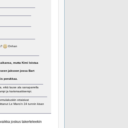
ta?
Onhan
aikansa, mutta Kimi loistaa
aiseen jaksoon jossa Bart
ais porukkaa.
a, eikä lause ala sanaparrella
ampi ja karismaattisempi.
rmulakuskin ottaisivat
ittanut Le Mans'n 24 tunnin kisan
vaikka joskus takerteleekin