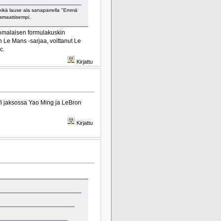
 eikä lause ala sanaparrella "Emmä
ismaattisempi.
uomalaisen formulakuskin
n Le Mans -sarjaa, voittanut Le
c.
Kirjattu
afi jaksossa Yao Ming ja LeBron
Kirjattu