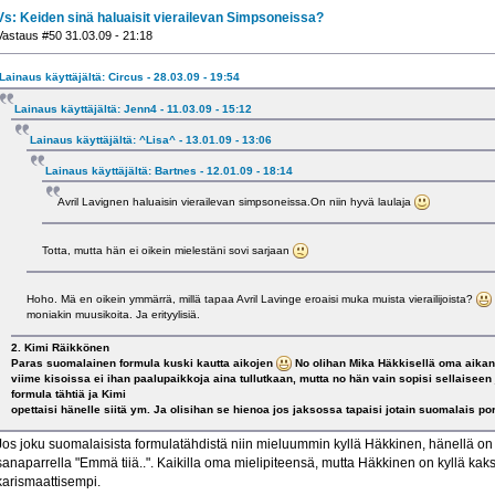
Vs: Keiden sinä haluaisit vierailevan Simpsoneissa?
Vastaus #50 31.03.09 - 21:18
Lainaus käyttäjältä: Circus - 28.03.09 - 19:54
Lainaus käyttäjältä: Jenn4 - 11.03.09 - 15:12
Lainaus käyttäjältä: ^Lisa^ - 13.01.09 - 13:06
Lainaus käyttäjältä: Bartnes - 12.01.09 - 18:14
Avril Lavignen haluaisin vierailevan simpsoneissa.On niin hyvä laulaja
Totta, mutta hän ei oikein mielestäni sovi sarjaan
Hoho. Mä en oikein ymmärrä, millä tapaa Avril Lavinge eroaisi muka muista vierailijoista?
moniakin muusikoita. Ja erityylisiä.
2. Kimi Räikkönen
Paras suomalainen formula kuski kautta aikojen
No olihan Mika Häkkisellä oma aikans
viime kisoissa ei ihan paalupaikkoja aina tullutkaan, mutta no hän vain sopisi sellaiseen 
formula tähtiä ja Kimi
opettaisi hänelle siitä ym. Ja olisihan se hienoa jos jaksossa tapaisi jotain suomalais po
Jos joku suomalaisista formulatähdistä niin mieluummin kyllä Häkkinen, hänellä on 
sanaparrella "Emmä tiiä..". Kaikilla oma mielipiteensä, mutta Häkkinen on kyllä kak
karismaattisempi.