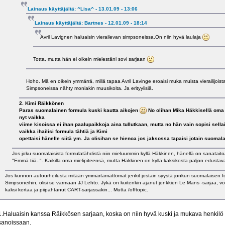
Lainaus käyttäjältä: ^Lisa^ - 13.01.09 - 13:06
Lainaus käyttäjältä: Bartnes - 12.01.09 - 18:14
Avril Lavignen haluaisin vierailevan simpsoneissa.On niin hyvä laulaja
Totta, mutta hän ei oikein mielestäni sovi sarjaan
Hoho. Mä en oikein ymmärrä, millä tapaa Avril Lavinge eroaisi muka muista vierailijois
Simpsoneissa nähty moniakin muusikoita. Ja erityylisiä.
2. Kimi Räikkönen
Paras suomalainen formula kuski kautta aikojen
No olihan Mika Häkkisellä oma 
nyt vaikka
viime kisoissa ei ihan paalupaikkoja aina tullutkaan, mutta no hän vain sopisi sell
vaikka ihailisi formula tähtiä ja Kimi
opettaisi hänelle siitä ym. Ja olisihan se hienoa jos jaksossa tapaisi jotain suomal
Jos joku suomalaisista formulatähdistä niin mieluummin kyllä Häkkinen, hänellä on sanataito
"Emmä tiiä..". Kaikilla oma mielipiteensä, mutta Häkkinen on kyllä kaksikosta paljon edustav
Jos kunnon autourheilusta mitään ymmärtämättömät jenkit jostain syystä jonkun suomalaisen fo
Simpsoneihin, olisi se varmaan JJ Lehto. Jykä on kuitenkin ajanut jenkkien Le Mans -sarjaa, vo
kaksi kertaa ja piipahtanut CART-sarjassakin... Mutta /offtopic.
1.Haluaisin kanssa Räikkösen sarjaan, koska on niin hyvä kuski ja mukava henkilö 
sanoissaan.