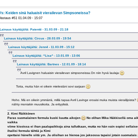
Vs: Keiden sinä haluaisit vierailevan Simpsoneissa?
Vastaus #51 01.04.09 - 15:07
Lainaus käyttäjältä: Patentti - 31.03.09 - 21:18
Lainaus käyttäjältä: Circus - 28.03.09 - 19:54
Lainaus käyttäjältä: Jenn4 - 11.03.09 - 15:12
Lainaus käyttäjältä: ^Lisa^ - 13.01.09 - 13:06
Lainaus käyttäjältä: Bartnes - 12.01.09 - 18:14
Avril Lavignen haluaisin vierailevan simpsoneissa.On niin hyvä laulaja
Totta, mutta hän ei oikein mielestäni sovi sarjaan
Hoho. Mä en oikein ymmärrä, millä tapaa Avril Lavinge eroaisi muka muista vierailijoista?
nähty moniakin muusikoita. Ja erityylisiä.
2. Kimi Räikkönen
Paras suomalainen formula kuski kautta aikojen
No olihan Mika Häkkisellä oma aik
vaikka
viime kisoissa ei ihan paalupaikkoja aina tullutkaan, mutta no hän vain sopisi sellais
ihailisi formula tähtiä ja Kimi
opettaisi hänelle siitä ym. Ja olisihan se hienoa jos jaksossa tapaisi jotain suomalais