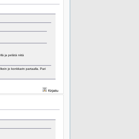
lä ja pelätä niitä
ein jo konkkarin partaalla. Pari
Kirjattu