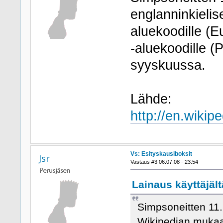
englanninkieli
aluekoodille (
-aluekoodille 
syyskuussa.
Lähde:
http://en.wik
Vs: Esityskausiboksit
Jsr
Vastaus #3 06.07.08 - 23:54
Lainaus käyttäjältä
Simpsoneitten 11.
Wikipedian mukaa