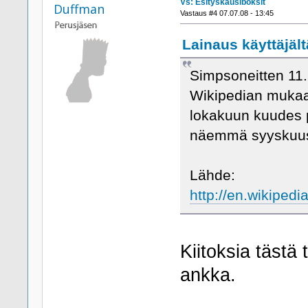
Vs: Esityskausiboksit
Duffman
Vastaus #4 07.07.08 - 13:45
Lainaus käyttäjältä
Simpsoneitten 11.
Wikipedian mukaa
lokakuun kuudes p
näemmä syyskuu
Lähde:
http://en.wikipe
Kiitoksia tästä 
ankka.