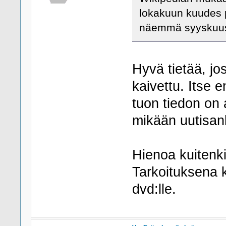
lokakuun kuudes p
näemmä syyskuu
Hyvä tietää, jo
kaivettu. Itse e
tuon tiedon on a
mikään uutisan
Hienoa kuitenki
Tarkoituksena k
dvd:lle.