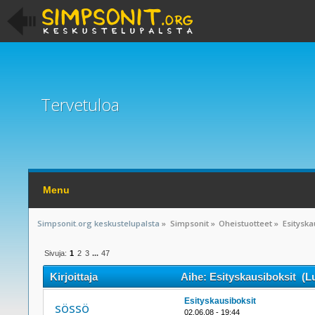
Tervetuloa
Menu
Simpsonit.org keskustelupalsta
»
Simpsonit
»
Oheistuotteet
»
Esityska
Sivuja:
1
2
3
...
47
Kirjoittaja
Aihe: Esityskausiboksit (Lu
Esityskausiboksit
sössö
02.06.08 - 19:44