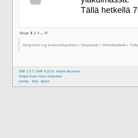
Tällä hetkellä 
Sivuja:
1
2
3
...
47
Simpsonit.org keskustelupalsta
»
Simpsonit
»
Oheistuotteet
»
Esit
SMF 2.0.7
|
SMF © 2014
,
Simple Machines
Simple Audio Video Embedder
XHTML
RSS
WAP2