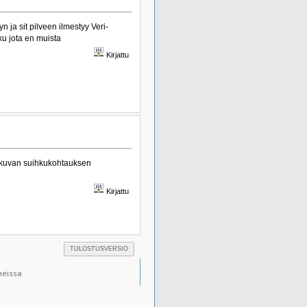
ja sit pilveen ilmestyy Veri-
ku jota en muista
Kirjattu
lokuvan suihkukohtauksen
Kirjattu
TULOSTUSVERSIO
neissa