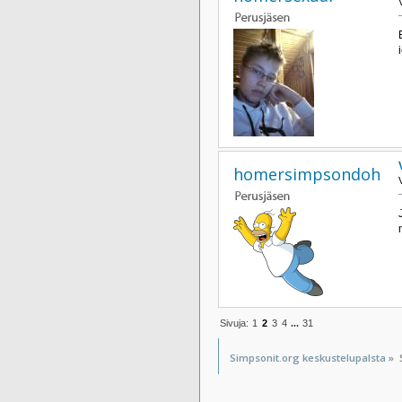
homersimpsondoh
Sivuja:
1
2
3
4
...
31
Simpsonit.org keskustelupalsta
»