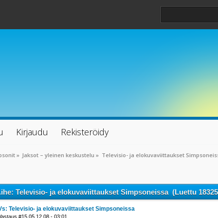
u
Kirjaudu
Rekisteröidy
psonit
»
Jaksot – yleinen keskustelu
»
Televisio- ja elokuvaviittaukset Simpsoneis
ihe: Televisio- ja elokuvaviittaukset Simpsoneissa (Luettu 18325
Vs: Televisio- ja elokuvaviittaukset Simpsoneissa
Vastaus #15 05.12.08 - 03:01