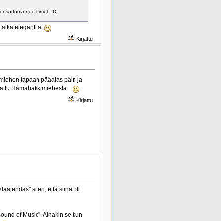
yhteensattuma nuo nimet ;D
i aika eleganttia
Kirjattu
miehen tapaan pääalas päin ja
ainattu Hämähäkkimiehestä. :
Kirjattu
laatehdas" siten, että siinä oli
Sound of Music". Ainakin se kun