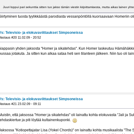
Juuri loppui pari sekunttia sitten tuo jakso tämän viestin kirjoittamisesta, mutta aikas lainen 
Siirtyminen tuosta tyylikkäästä parodiasta vessanpöntöllä kuorsaavaan Homeriin ol
Vs: Televisio- ja elokuvaviittaukset Simpsoneissa
Vastaus #20 11.02.09 - 20:52
Nappasin yhden jaksosta "Homer ja sikatehdas". Kun Homer laskeutuu Hämähäkki
pussaa jotakuta. Ja sitten kun alkaa sataa heti sen tilanteen jälkeen. Niin tuo oli l
Vs: Televisio- ja elokuvaviittaukset Simpsoneissa
Vastaus #21 23.02.09 - 09:11
Muistin, että jaksossa "Homer ja sikatehdas" oli lainattu kohta elokuvasta "Jali ja Suk
tehdaskiertue ja piti löytää kultainenkuponki.
Jaksossa "Kotiopettajatar Lisa (Yokel Chords)" on lainattu kohta musikaalista "The 