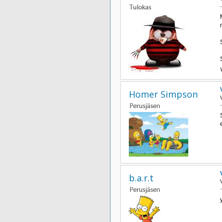
Homer Simpson
b.a.r.t