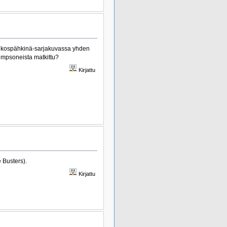
 Rikospähkinä-sarjakuvassa yhden
impsoneista matkittu?
Kirjattu
e Busters).
Kirjattu