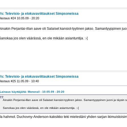
Vs: Televisio- ja elokuvaviittaukset Simpsoneissa
Vastaus #24 10.05.09 - 20:20
Ainakin Perjantai-illan aave oli Salaiset kansiot-tyylinen jakso. Samantyyppinen juo
Sanokaa jos olen väärässä, en ole mikään asiantuntija. :-[
Vs: Televisio- ja elokuvaviittaukset Simpsoneissa
Vastaus #25 11.05.09 - 10:40
Lainaus käyttäjältä: Monorail - 10.05.09 - 20:20
Ainakin Perjantai-illan aave oli Salaiset kansiot-tyylinen jakso. Samantyyppinen juoni ja täysin 
Sanokaa jos olen väärässä, en ole mikään asiantuntija. :-[
Ja hahmot. Duchovny-Anderson-kaksikko teki mielestäni yhden sarjan ikimuistoisimm