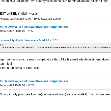
Lisa on sillä kukkulalla. Voi olla myös se kohta, kun opettajat laulaa (pilkkaa Lisaa)
EDIT LASSE: Yhdistin viestisi.
Viimeksi muokattu15.03.09 - 19:50 Kirjoittaja: Lasse
Vs: Televisio- ja elokuvaviittaukset Simpsoneissa
Vastaus #22 08.04.09 - 21:58
Lainaus käyttäjältä: Jarnoman - 24.07.08 - 14:32
9 Kauden jakso "Haaksirikko" oli otettu
Kärpästen Herrasta
se kohta, kun ne oli haaksirikkoutun
Jep huomasin aivan saman paripäivää sitten. Aika hienosti toteutettu siihen jaksoon
kun miettii
oikeata elokuvaa ja kirjaa siitä.
Vs: Televisio- ja elokuvaviittaukset Simpsoneissa
Vastaus #23 15.04.09 - 17:22
Klovnipiirretty jaksossa Ammuu(vai missä olikaan) siinä oli matkittu Transformers-a