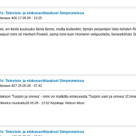
Vs: Televisio- ja elokuvaviittaukset Simpsoneissa
Vastaus #26 17.05.09 - 13:25
No, en tiedä kuuluuko tämä tänne, mutta kuitenkin; tämän perjantain Valo-lehden
hepun nimi oli Herbert Powell, sama nimi kuin Homerin velipuolella, lieneeköhän S
Vs: Televisio- ja elokuvaviittaukset Simpsoneissa
Vastaus #27 25.05.09 - 07:42
Jakson 'Turpiin ja onnea' - nimi on matkittu elokuvasta 'Turpiin vain ja onnea' (Crim
Viimeksi muokattu26.05.09 - 13:52 Kirjoittaja: Nelson Munz
Vs: Televisio- ja elokuvaviittaukset Simpsoneissa