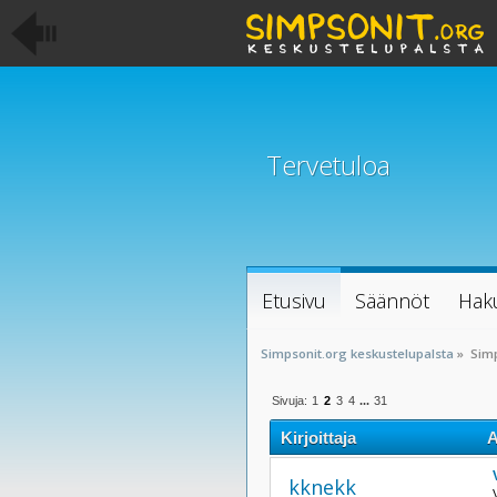
Tervetuloa
Etusivu
Säännöt
Hak
Simpsonit.org keskustelupalsta
»
Sim
Sivuja:
1
2
3
4
...
31
Kirjoittaja
A
kknekk