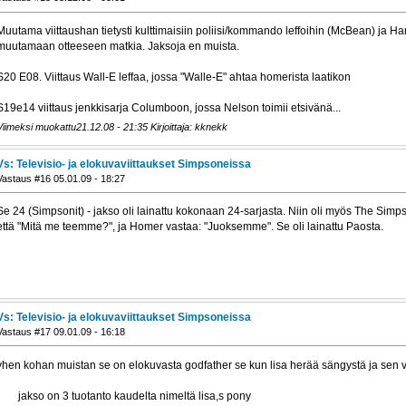
Muutama viittaushan tietysti kulttimaisiin poliisi/kommando leffoihin (McBean) ja Harr
muutamaan otteeseen matkia. Jaksoja en muista.
S20 E08. Viittaus Wall-E leffaa, jossa "Walle-E" ahtaa homerista laatikon
S19e14 viittaus jenkkisarja Columboon, jossa Nelson toimii etsivänä...
Viimeksi muokattu21.12.08 - 21:35 Kirjoittaja: kknekk
Vs: Televisio- ja elokuvaviittaukset Simpsoneissa
Vastaus #16 05.01.09 - 18:27
Se 24 (Simpsonit) - jakso oli lainattu kokonaan 24-sarjasta. Niin oli myös The Sim
että "Mitä me teemme?", ja Homer vastaa: "Juoksemme". Se oli lainattu Paosta.
Vs: Televisio- ja elokuvaviittaukset Simpsoneissa
Vastaus #17 09.01.09 - 16:18
yhen kohan muistan se on elokuvasta godfather se kun lisa herää sängystä ja sen
jakso on 3 tuotanto kaudelta nimeltä lisa,s pony