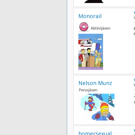
Monorail
Nelson Munz
homersexual