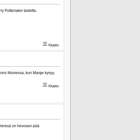
y Potteriakin taidettu
Kirjattu
psons Moviessa, kun Marge kysyy,
Kirjattu
 vieresä on hevosen pää