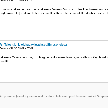
Vastaus #28 28.05.09 - 17:24
En muista jakson nimee, mutta jaksossa Veri-ien Murphy kuolee Lisa hakee sen levyn 
ien(ihankuin leijonakuninkaissa), samalla siihen tulee samanlailla darth vader ja jo
Vs: Televisio- ja elokuvaviittaukset Simpsoneissa
Vastaus #29 30.05.09 - 07:09
Jaksossa Väkivaltaviihde, kun Maggie lyö Homeria lekalla, taustalla soi Psycho-e
musiikki.
Simpsonit
»
Jaksot – yleinen keskustelu
»
Televisio- ja elokuvaviittaukset Simpso