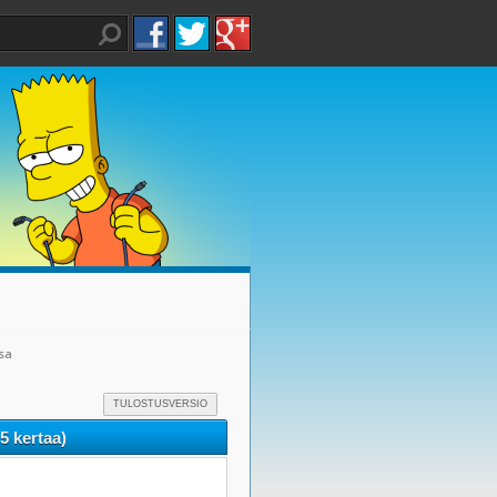
sa
TULOSTUSVERSIO
5 kertaa)