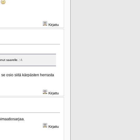
.
Kirjattu
ut saarelle. :-\
 se osio siitä kärpästen herrasta
Kirjattu
nimaatiosarjaa.
Kirjattu