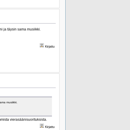
ni ja täysin sama musiikki.
Kirjattu
sama musiikki.
ista vierasäänisuorituksista.
Kirjattu