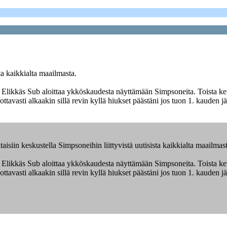
sta kaikkialta maailmasta.
. Elikkäs Sub aloittaa ykköskaudesta näyttämään Simpsoneita. Toista kert
ottavasti alkaakin sillä revin kyllä hiukset päästäni jos tuon 1. kauden
taisiin keskustella Simpsoneihin liittyvistä uutisista kaikkialta maailmast
. Elikkäs Sub aloittaa ykköskaudesta näyttämään Simpsoneita. Toista kert
ottavasti alkaakin sillä revin kyllä hiukset päästäni jos tuon 1. kauden