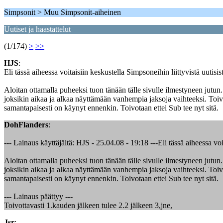
Simpsonit > Muu Simpsonit-aiheinen
Uutiset ja haastattelut
(1/174)
>
>>
HJS
:
Eli tässä aiheessa voitaisiin keskustella Simpsoneihin liittyvistä uutisi
Aloitan ottamalla puheeksi tuon tänään tälle sivulle ilmestyneen jutun
joksikin aikaa ja alkaa näyttämään vanhempia jaksoja vaihteeksi. Toiv
samantapaisesti on käynyt ennenkin. Toivotaan ettei Sub tee nyt sitä.
DohFlanders
:
--- Lainaus käyttäjältä: HJS - 25.04.08 - 19:18 ---Eli tässä aiheessa voi
Aloitan ottamalla puheeksi tuon tänään tälle sivulle ilmestyneen jutun
joksikin aikaa ja alkaa näyttämään vanhempia jaksoja vaihteeksi. Toiv
samantapaisesti on käynyt ennenkin. Toivotaan ettei Sub tee nyt sitä.
--- Lainaus päättyy ---
Toivottavasti 1.kauden jälkeen tulee 2.2 jälkeen 3,jne,
Jsr
: