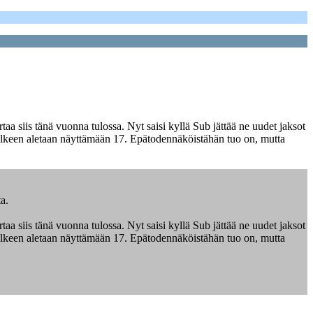
aa siis tänä vuonna tulossa. Nyt saisi kyllä Sub jättää ne uudet jaksot
 jälkeen aletaan näyttämään 17. Epätodennäköistähän tuo on, mutta
a.
aa siis tänä vuonna tulossa. Nyt saisi kyllä Sub jättää ne uudet jaksot
 jälkeen aletaan näyttämään 17. Epätodennäköistähän tuo on, mutta