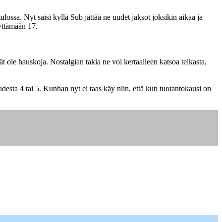
lossa. Nyt saisi kyllä Sub jättää ne uudet jaksot joksikin aikaa ja
äyttämään 17.
t ole hauskoja. Nostalgian takia ne voi kertaalleen katsoa telkasta,
udesta 4 tai 5. Kunhan nyt ei taas käy niin, että kun tuotantokausi on