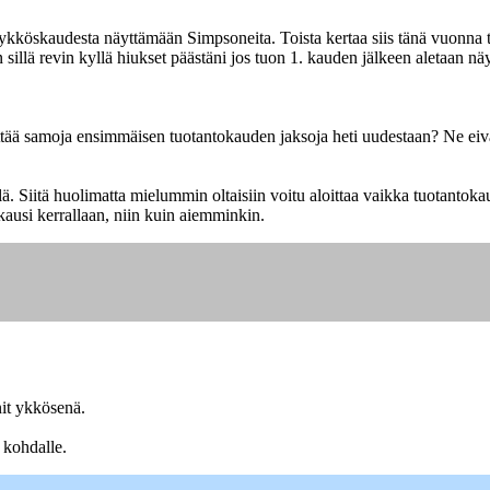
 ykköskaudesta näyttämään Simpsoneita. Toista kertaa siis tänä vuonna tu
sillä revin kyllä hiukset päästäni jos tuon 1. kauden jälkeen aletaan n
äyttää samoja ensimmäisen tuotantokauden jaksoja heti uudestaan? Ne eivä
ä. Siitä huolimatta mielummin oltaisiin voitu aloittaa vaikka tuotantoka
ausi kerrallaan, niin kuin aiemminkin.
nit ykkösenä.
 kohdalle.