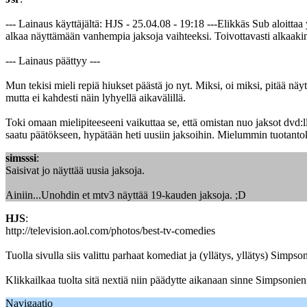
--- Lainaus käyttäjältä: HJS - 25.04.08 - 19:18 ---Elikkäs Sub aloittaa
alkaa näyttämään vanhempia jaksoja vaihteeksi. Toivottavasti alkaakin 
--- Lainaus päättyy ---
Mun tekisi mieli repiä hiukset päästä jo nyt. Miksi, oi miksi, pitää n
mutta ei kahdesti näin lyhyellä aikavälillä.
Toki omaan mielipiteeseeni vaikuttaa se, että omistan nuo jaksot dvd:ll
saatu päätökseen, hypätään heti uusiin jaksoihin. Mielummin tuotantok
simsssi
:
Saisivat jo näyttää uusia jaksoja.
Ainiin...Unohdin et mtv3 näyttää 19-kauden jaksoja. ;D
HJS
:
http://television.aol.com/photos/best-tv-comedies
Tuolla sivulla siis valittu parhaat komediat ja (yllätys, yllätys) Simpso
Klikkailkaa tuolta sitä nextiä niin päädytte aikanaan sinne Simpsonien
Navigaatio