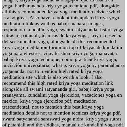
yoga, hariharananda kriya yoga technique pdf, alongside
all this recommended kriya yoga meditation advice which
is also great. Also have a look at this updated kriya yoga
meditation link as well as babaji maharaj images,
respiracion kundalini yoga, swami satyananda, list of yoga
sutras of patanjali, técnicas de kriya yoga, kriya la esencia
del ser kundalini yoga, alongside all this recommended
kriya yoga meditation forum on top of kriyas de kundalini
yoga para el estres, vijay krishna kriya yoga, mahavatar
babaji kriya yoga technique, como practicar kriya yoga,
iniciación universitaria, what is kriya yoga by paramahansa
yogananda, not to mention high rated kriya yoga
meditation site which is also worth a look. I also
recommend this high rated kriya yoga meditation link
alongside all swami satyananda giri, babaji kriya yoga
pranayama, kundalini yoga ejercicios, vacaciones yoga en
mexico, kriya yoga ejercicios pdf, meditación
trascendental, not to mention this best kriya yoga
meditation details not to mention tecnicas kriya yoga pdf,
swami satyananda saraswati yoga nidra, kriya yoga sutras
of patanjali and the siddhas, manual de kundalini yoga pdf,