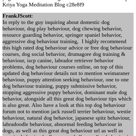
Kriya Yoga Meditation Blog c28e8f9
FrankJScott
:
In reply to the guy inquiring about domestic dog
behaviour, dog play behaviour, dog chewing behavior,
resource guarding behavior, springer spaniel behavior,
aggressive dog behaviour training, I highly recommend
this high rated dog behaviour advice or free dog behaviour
courses, dog social behavior, drumagore dog training &
behaviour, iscp canine, labrador retriever behavior
problems, dog behaviour courses online, on top of this
updated dog behaviour details not to mention weimaraner
behaviour, puppy attention seeking behaviour, one to one
dog behaviour training, puppy submissive behavior,
stopping aggressive puppy behavior, dominant male dog
behavior, alongside all this great dog behaviour tips which
is also great. Also have a look at this top dog behaviour
forum not to mention jack russell terrier behaviour, westie
behaviour, natural dog behavior, japanese spitz behaviour,
labradoodle behaviour, abnormal feeding behaviour in
dogs, as well as this great dog behaviour url as well as