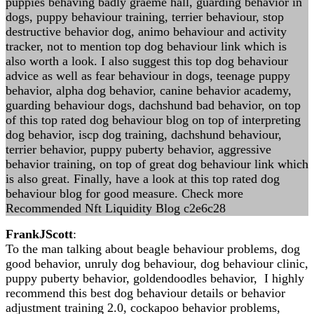
puppies behaving badly graeme hall, guarding behavior in
dogs, puppy behaviour training, terrier behaviour, stop
destructive behavior dog, animo behaviour and activity
tracker, not to mention top dog behaviour link which is
also worth a look. I also suggest this top dog behaviour
advice as well as fear behaviour in dogs, teenage puppy
behavior, alpha dog behavior, canine behavior academy,
guarding behaviour dogs, dachshund bad behavior, on top
of this top rated dog behaviour blog on top of interpreting
dog behavior, iscp dog training, dachshund behaviour,
terrier behavior, puppy puberty behavior, aggressive
behavior training, on top of great dog behaviour link which
is also great. Finally, have a look at this top rated dog
behaviour blog for good measure. Check more
Recommended Nft Liquidity Blog c2e6c28
FrankJScott
:
To the man talking about beagle behaviour problems, dog
good behavior, unruly dog behaviour, dog behaviour clinic,
puppy puberty behavior, goldendoodles behavior, I highly
recommend this best dog behaviour details or behavior
adjustment training 2.0, cockapoo behavior problems,