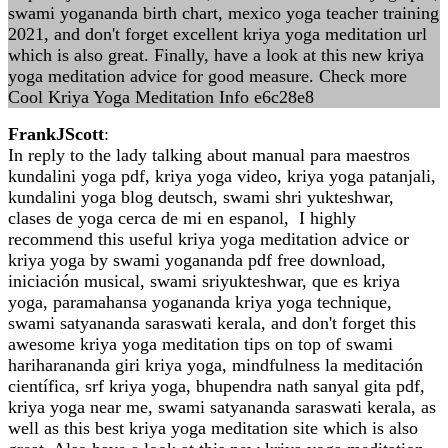
swami yogananda birth chart, mexico yoga teacher training
2021, and don't forget excellent kriya yoga meditation url
which is also great. Finally, have a look at this new kriya
yoga meditation advice for good measure. Check more
Cool Kriya Yoga Meditation Info e6c28e8
FrankJScott
:
In reply to the lady talking about manual para maestros
kundalini yoga pdf, kriya yoga video, kriya yoga patanjali,
kundalini yoga blog deutsch, swami shri yukteshwar,
clases de yoga cerca de mi en espanol, I highly
recommend this useful kriya yoga meditation advice or
kriya yoga by swami yogananda pdf free download,
iniciación musical, swami sriyukteshwar, que es kriya
yoga, paramahansa yogananda kriya yoga technique,
swami satyananda saraswati kerala, and don't forget this
awesome kriya yoga meditation tips on top of swami
hariharananda giri kriya yoga, mindfulness la meditación
científica, srf kriya yoga, bhupendra nath sanyal gita pdf,
kriya yoga near me, swami satyananda saraswati kerala, as
well as this best kriya yoga meditation site which is also