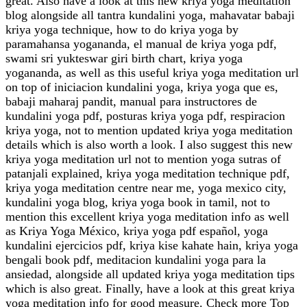
great. Also have a look at this new kriya yoga meditation
blog alongside all tantra kundalini yoga, mahavatar babaji
kriya yoga technique, how to do kriya yoga by
paramahansa yogananda, el manual de kriya yoga pdf,
swami sri yukteswar giri birth chart, kriya yoga
yogananda, as well as this useful kriya yoga meditation url
on top of iniciacion kundalini yoga, kriya yoga que es,
babaji maharaj pandit, manual para instructores de
kundalini yoga pdf, posturas kriya yoga pdf, respiracion
kriya yoga, not to mention updated kriya yoga meditation
details which is also worth a look. I also suggest this new
kriya yoga meditation url not to mention yoga sutras of
patanjali explained, kriya yoga meditation technique pdf,
kriya yoga meditation centre near me, yoga mexico city,
kundalini yoga blog, kriya yoga book in tamil, not to
mention this excellent kriya yoga meditation info as well
as Kriya Yoga México, kriya yoga pdf español, yoga
kundalini ejercicios pdf, kriya kise kahate hain, kriya yoga
bengali book pdf, meditacion kundalini yoga para la
ansiedad, alongside all updated kriya yoga meditation tips
which is also great. Finally, have a look at this great kriya
yoga meditation info for good measure. Check more Top