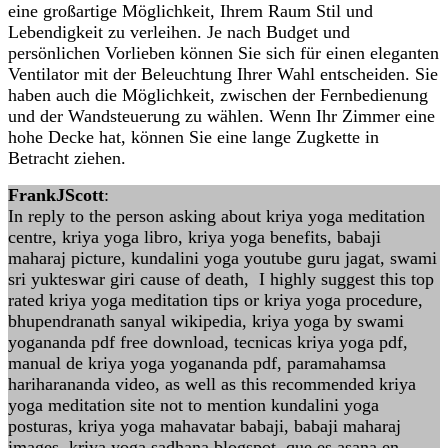
eine großartige Möglichkeit, Ihrem Raum Stil und
Lebendigkeit zu verleihen. Je nach Budget und
persönlichen Vorlieben können Sie sich für einen eleganten
Ventilator mit der Beleuchtung Ihrer Wahl entscheiden. Sie
haben auch die Möglichkeit, zwischen der Fernbedienung
und der Wandsteuerung zu wählen. Wenn Ihr Zimmer eine
hohe Decke hat, können Sie eine lange Zugkette in
Betracht ziehen.
FrankJScott
:
In reply to the person asking about kriya yoga meditation
centre, kriya yoga libro, kriya yoga benefits, babaji
maharaj picture, kundalini yoga youtube guru jagat, swami
sri yukteswar giri cause of death, I highly suggest this top
rated kriya yoga meditation tips or kriya yoga procedure,
bhupendranath sanyal wikipedia, kriya yoga by swami
yogananda pdf free download, tecnicas kriya yoga pdf,
manual de kriya yoga yogananda pdf, paramahamsa
hariharananda video, as well as this recommended kriya
yoga meditation site not to mention kundalini yoga
posturas, kriya yoga mahavatar babaji, babaji maharaj
images, kriya yoga sadhana blogspot, que es asana en