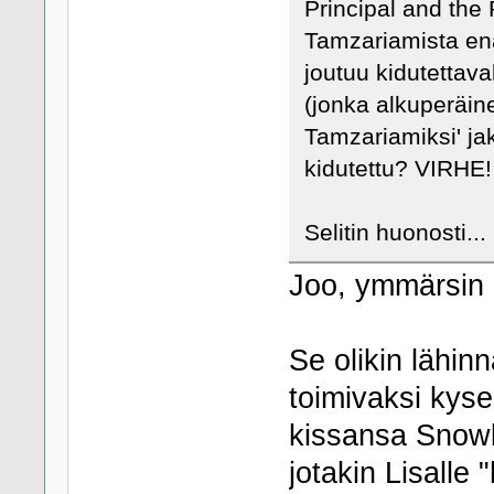
Principal and the
Tamzariamista enä
joutuu kidutettava
(jonka alkuperäine
Tamzariamiksi' ja
kidutettu? VIRHE!
Selitin huonosti... 
Joo, ymmärsin p
Se olikin lähinn
toimivaksi kys
kissansa Snowba
jotakin Lisalle