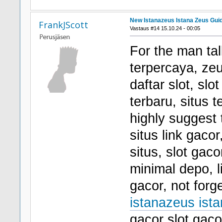
New Istanazeus Istana Zeus Gui
FrankJScott
Vastaus #14 15.10.24 - 00:05
For the man tal
terpercaya, zeus
daftar slot, slo
terbaru, situs 
highly suggest 
situs link gaco
situs, slot gaco
minimal depo, li
gacor, not forg
istanazeus ista
gacor slot gacor