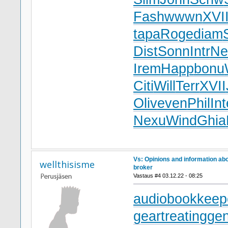
Fash
wwwn
XVI
tapa
Roge
diam
Dist
Sonn
Intr
Ne
Irem
Happ
bonu
Citi
Will
Terr
XVII
Oliv
even
Phil
Int
Nexu
Wind
Ghia
Vs: Opinions and information ab
wellthisisme
broker
Vastaus #4 03.12.22 - 08:25
audiobookkeep
geartreating
gen