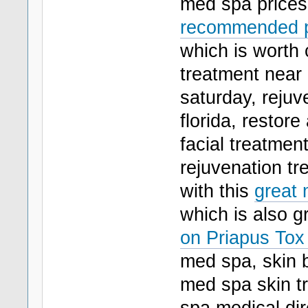
med spa prices,
recommended p
which is worth 
treatment near
saturday, rejuv
florida, restor
facial treatmen
rejuvenation tr
with this
great
which is also g
on Priapus Tox
med spa, skin b
med spa skin t