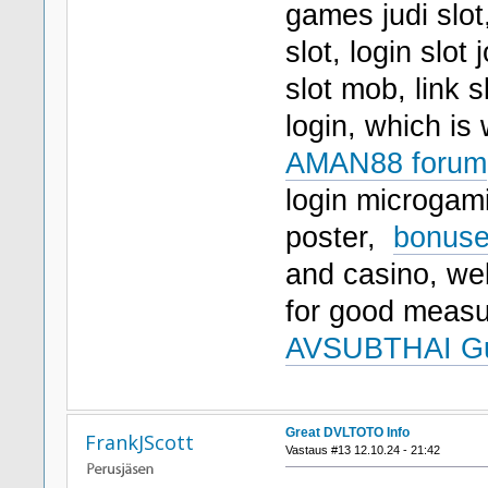
games judi slot
slot, login slot
slot mob, link 
login, which is
AMAN88 forum
login microgamin
poster,
bonuse
and casino, web 
for good meas
AVSUBTHAI G
Great DVLTOTO Info
FrankJScott
Vastaus #13 12.10.24 - 21:42