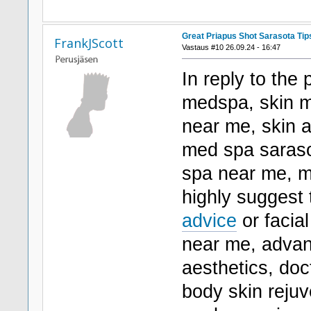
Great Priapus Shot Sarasota Tip
FrankJScott
Vastaus #10 26.09.24 - 16:47
In reply to the
medspa, skin m
near me, skin a
med spa saraso
spa near me, me
highly suggest 
advice
or facia
near me, advan
aesthetics, doct
body skin rejuv