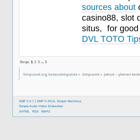
sources about
o
casino88, slot 
situs, for go
DVL TOTO Tip
Sivuja:
1
2
3
...
5
Simpsonit.org keskustelupalsta
»
Simpsonit
»
Jaksot – yleinen kes
SMF 2.0.7
|
SMF © 2014
,
Simple Machines
Simple Audio Video Embedder
XHTML
RSS
WAP2