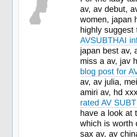
av, av debut, a
women, japan h
highly suggest 
AVSUBTHAI in
japan best av, 
miss a av, jav h
blog post for AV
av, av julia, me
amiri av, hd xxx
rated AV SUBT
have a look at 
which is worth 
sax av, av chin