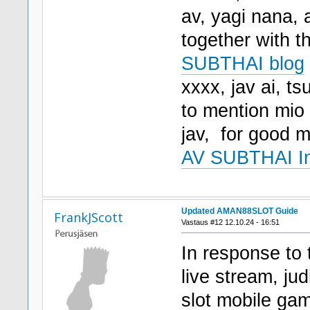
av, yagi nana, 
together with t
SUBTHAI blog
xxxx, jav ai, t
to mention mio a
jav, for good
AV SUBTHAI I
Updated AMAN88SLOT Guide
FrankJScott
Vastaus #12 12.10.24 - 16:51
In response to 
live stream, jud
slot mobile ga