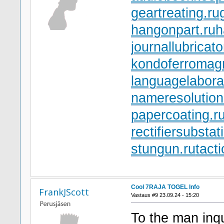
geartreating.ru
hangonpart.ru
h
journallubricato
kondoferromagn
languagelabora
nameresolution
papercoating.r
rectifiersubstat
stungun.ru
tact
Cool 7RAJA TOGEL Info
FrankJScott
Vastaus #9 23.09.24 - 15:20
To the man inqu