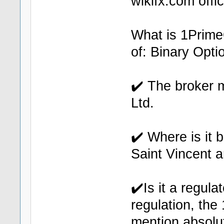
wikifx.com offic
What is 1Prime
of: Binary Opti
✔️ The broker m
Ltd.
✔️ Where is it 
Saint Vincent 
✔️Is it a regula
regulation, the
mention absolut