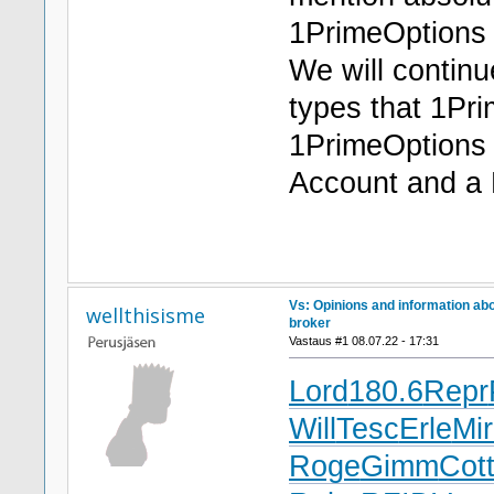
1PrimeOptions 
We will continu
types that 1Pri
1PrimeOptions w
Account and a
Vs: Opinions and information ab
wellthisisme
broker
Vastaus #1 08.07.22 - 17:31
Lord
180.6
Repr
Will
Tesc
Erle
Mi
Roge
Gimm
Cot