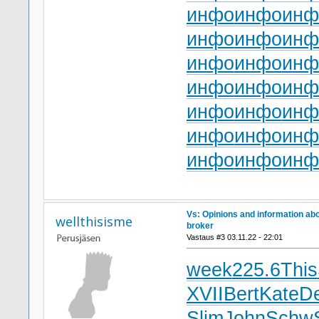
инфо
инфо
инф
инфо
инфо
инф
инфо
инфо
инф
инфо
инфо
инф
инфо
инфо
инф
инфо
инфо
инф
инфо
инфо
инф
Vs: Opinions and information ab
wellthisisme
broker
Vastaus #3 03.11.22 - 22:01
week
225.6
This
XVII
Bert
Kate
D
Slim
John
Schw