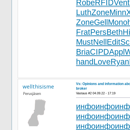
Robe
RFID
Vent
Luth
Zone
Minn
X
Zone
Gell
Mono
Frat
Pers
Beth
H
Must
Nell
Edit
Sc
Bria
CIPD
Appl
W
hand
Love
Ryan
Vs: Opinions and information ab
wellthisisme
broker
Vastaus #2 04.09.22 - 17:19
инфо
инфо
инф
инфо
инфо
инф
инфо
инфо
инф