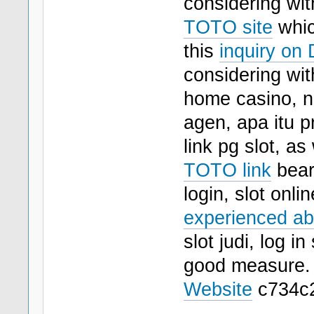
considering wit
TOTO site
whic
this
inquiry on
considering wi
home casino, ne
agen, apa itu p
link pg slot, as
TOTO link
beari
login, slot onli
experienced ab
slot judi, log in
good measure
Website
c734c