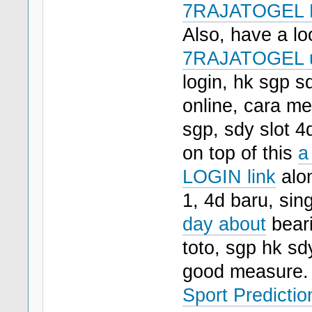
7RAJATOGEL L
Also, have a lo
7RAJATOGEL u
login, hk sgp s
online, cara me
sgp, sdy slot 
on top of this
a
LOGIN link
alon
1, 4d baru, sin
day about
beari
toto, sgp hk sd
good measure
Sport Predicti