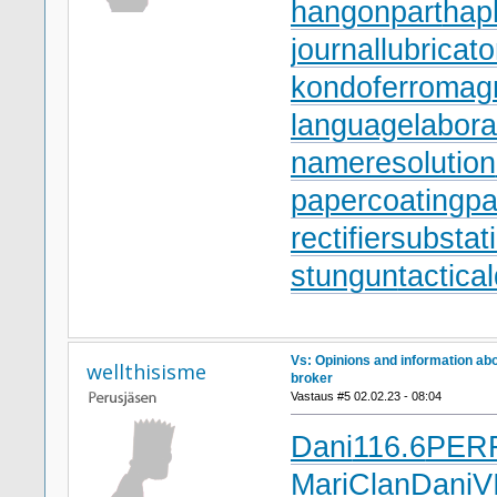
hangonpart
hap
journallubricato
kondoferromag
languagelabora
nameresolution
papercoating
pa
rectifiersubstat
stungun
tactica
Vs: Opinions and information ab
wellthisisme
broker
Vastaus #5 02.02.23 - 08:04
Dani
116.6
PER
Mari
Clan
Dani
VI