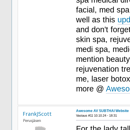
spa medical dir
facial, med spa
well as this
upd
and don't forge
skin spa, reju
medi spa, medi
mention beauty
rejuvenation tr
me, laser boto
more @
Aweso
Awesome AV SUBTHAI Website
FrankJScott
Vastaus #11 10.10.24 - 18:31
For the lady tal