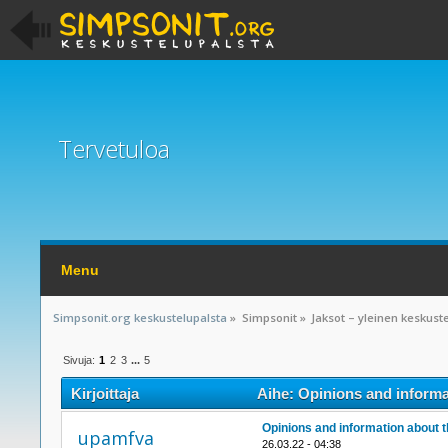
Tervetuloa
Menu
Simpsonit.org keskustelupalsta
»
Simpsonit
»
Jaksot – yleinen keskust
Sivuja:
1
2
3
...
5
Kirjoittaja
Aihe: Opinions and informa
Opinions and information about 
upamfva
26.03.22 - 04:38