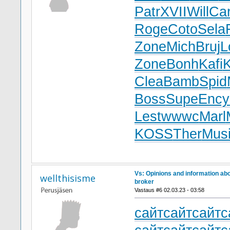
Patr
XVII
Will
Car
Roge
Coto
Sela
Zone
Mich
Bruj
L
Zone
Bonh
Kafi
Clea
Bamb
Spid
Boss
Supe
Ency
Lest
wwwc
Marl
KOSS
Ther
Mus
Vs: Opinions and information ab
wellthisisme
broker
Vastaus #6 02.03.23 - 03:58
сайт
сайт
сайт
с