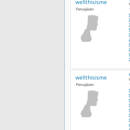
wellthisisme
L
wellthisisme