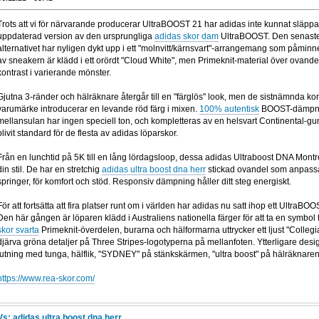
Trots att vi för närvarande producerar UltraBOOST 21 har adidas inte kunnat släppa 
uppdaterad version av den ursprungliga
adidas skor dam
UltraBOOST. Den senaste 
alternativet har nyligen dykt upp i ett "molnvitt/kärnsvart"-arrangemang som påmin
av sneakern är klädd i ett orördt "Cloud White", men Primeknit-material över ovande
kontrast i varierande mönster.
Gjutna 3-ränder och hälräknare återgår till en "färglös" look, men de sistnämnda k
varumärke introducerar en levande röd färg i mixen.
100% autentisk
BOOST-dämpning
mellansulan har ingen speciell ton, och kompletteras av en helsvart Continental-gu
blivit standard för de flesta av adidas löparskor.
Från en lunchtid på 5K till en lång lördagsloop, dessa adidas Ultraboost DNA Montrea
din stil. De har en stretchig
adidas ultra boost dna herr
stickad ovandel som anpassar 
springer, för komfort och stöd. Responsiv dämpning håller ditt steg energiskt.
För att fortsätta att fira platser runt om i världen har adidas nu satt ihop ett UltraB
Den här gången är löparen klädd i Australiens nationella färger för att ta en symbo
skor svarta
Primeknit-överdelen, burarna och hälformarna uttrycker ett ljust "Colle
djärva gröna detaljer på Three Stripes-logotyperna på mellanfoten. Ytterligare de
lutning med tunga, hälflik, "SYDNEY" på stänkskärmen, "ultra boost" på hälräknaren 
https://www.rea-skor.com/
Vs: adidas ultra boost dna herr