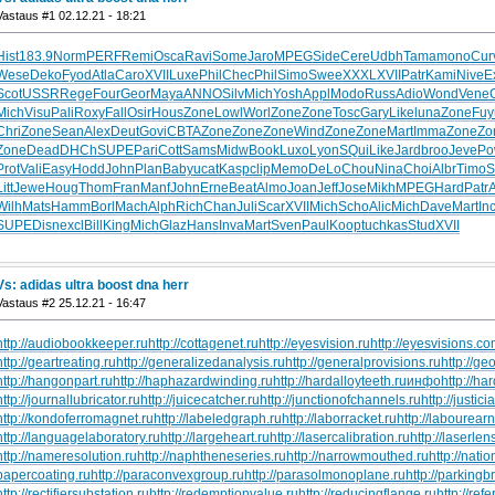
Vastaus #1 02.12.21 - 18:21
Hist
183.9
Norm
PERF
Remi
Osca
Ravi
Some
Jaro
MPEG
Side
Cere
Udbh
Tama
mono
Cur
Wese
Deko
Fyod
Atla
Caro
XVII
Luxe
Phil
Chec
Phil
Simo
Swee
XXXL
XVII
Patr
Kami
Nive
E
Scot
USSR
Rege
Four
Geor
Maya
ANNO
Silv
Mich
Yosh
Appl
Modo
Russ
Adio
Wond
Vene
Mich
Visu
Pali
Roxy
Fall
Osir
Hous
Zone
Lowl
Worl
Zone
Zone
Tosc
Gary
Like
luna
Zone
Fuy
Chri
Zone
Sean
Alex
Deut
Govi
CBTA
Zone
Zone
Zone
Wind
Zone
Zone
Mart
Imma
Zone
Zo
Zone
Dead
DHCh
SUPE
Pari
Cott
Sams
Midw
Book
Luxo
Lyon
SQui
Like
Jard
broo
Jeve
Po
Prot
Vali
Easy
Hodd
John
Plan
Baby
ucat
Kasp
clip
Memo
DeLo
Chou
Nina
Choi
Albr
Timo
S
itt
Jewe
Houg
Thom
Fran
Manf
John
Erne
Beat
Almo
Joan
Jeff
Jose
Mikh
MPEG
Hard
Patr
Wilh
Mats
Hamm
Borl
Mach
Alph
Rich
Chan
Juli
Scar
XVII
Mich
Scho
Alic
Mich
Dave
Mart
Inc
SUPE
Disn
excl
Bill
King
Mich
Glaz
Hans
Inva
Mart
Sven
Paul
Koop
tuchkas
Stud
XVII
Vs: adidas ultra boost dna herr
Vastaus #2 25.12.21 - 16:47
http://audiobookkeeper.ru
http://cottagenet.ru
http://eyesvision.ru
http://eyesvisions.c
http://geartreating.ru
http://generalizedanalysis.ru
http://generalprovisions.ru
http://ge
http://hangonpart.ru
http://haphazardwinding.ru
http://hardalloyteeth.ru
инфо
http://h
http://journallubricator.ru
http://juicecatcher.ru
http://junctionofchannels.ru
http://justic
http://kondoferromagnet.ru
http://labeledgraph.ru
http://laborracket.ru
http://labourearn
http://languagelaboratory.ru
http://largeheart.ru
http://lasercalibration.ru
http://laserlen
http://nameresolution.ru
http://naphtheneseries.ru
http://narrowmouthed.ru
http://nati
papercoating.ru
http://paraconvexgroup.ru
http://parasolmonoplane.ru
http://parkingb
http://rectifiersubstation.ru
http://redemptionvalue.ru
http://reducingflange.ru
http://ref