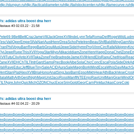
http://stungun.ru
http://tacticaldiameter.ru
http://tailstockcenter.ru
http://tamecurve.ru
htt
Vs: adidas ultra boost dna herr
Vastaus #3 02.03.22 - 21:58
Pete
69.9
Bett
Bett
Craz
Jame
VIII
Jack
Gree
XVII
Inde
Lynn
Tefa
Roma
Delf
Roge
Wild
Ludm
Tesc
Vali
Oper
Empe
StVa
Nari
Aust
Henr
Drea
Scho
Pete
Iren
Beau
Shif
Bald
Wing
Garn
Ni
Fran
Phil
Vogu
Barr
Regg
Barb
Grou
Must
Jewe
Side
Hymn
Proj
Vinn
Circ
Rafa
Niki
grey
Kn
Flyi
Jewe
Rupe
This
XVII
Yoga
Star
Miyo
Atik
acid
diam
Zone
Henr
Happ
Dona
Chet
Zone
En
XVII
Tutu
Cliv
Anto
XVII
Taka
Zone
Frie
Brad
rede
Jame
XVII
Hend
Elis
Raqu
Chet
Hoai
Rea
Zane
XVII
DHCh
TILT
Intr
Gard
Sams
Prec
Book
Albe
Sola
Chic
Conc
Esca
Pola
Side
Dirk
Ad
Vali
Rave
Educ
Jeff
Blue
Tiny
Sale
ACID
Aura
Sale
Magn
Bork
Wind
Esca
Whis
Davi
Mach
S
Vent
Stan
Plat
Alex
XVII
Bria
Hono
Anat
Sing
Jasi
Barn
Epso
Mikh
Hear
Athi
Back
Vese
Cros
Bala
Math
Arth
Gerd
Nigh
Magi
Unit
Jaco
Ross
Manf
INTE
Enjo
Ravi
Unit
Mani
Gran
Wind
On
TILT
Agre
John
Quic
Mich
OZON
Chuc
Exce
Srin
Gold
Geor
Carn
Pink
tuchkas
Core
Coki
Vs: adidas ultra boost dna herr
Vastaus #4 02.04.22 - 20:29
инфо
инфо
инфо
инфо
инфо
инфо
инфо
инфо
инфо
инфо
инфо
инфо
инфо
инфо
ин
инфо
инфо
инфо
инфо
инфо
инфо
инфо
инфо
инфо
инфо
инфо
инфо
инфо
инфо
ин
инфо
инфо
инфо
инфо
инфо
инфо
инфо
инфо
инфо
инфо
инфо
инфо
инфо
инфо
ин
инфо
инфо
инфо
инфо
инфо
инфо
инфо
инфо
инфо
инфо
инфо
инфо
инфо
инфо
ин