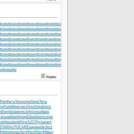
фо
инфо
инфо
инфо
инфо
инфо
инфо
инфо
инфо
фо
инфо
инфо
инфо
инфо
инфо
инфо
инфо
инфо
фо
инфо
инфо
инфо
инфо
инфо
инфо
инфо
инфо
фо
инфо
инфо
инйо
инфо
инфо
инфо
инфо
инфо
фо
инфо
инфо
инфо
инфо
инфо
инфо
инфо
инфо
фо
инфо
инфо
инфо
инфо
инфо
инфо
инфо
инфо
фо
инфо
инфо
инфо
инфо
инфо
инфо
инфо
инфо
фо
инфо
инфо
инфо
инфо
инфо
инфо
инфо
инфо
фо
инфо
инфо
инфо
инфо
инфо
инфо
инфо
инфо
инфо
инфо
Kirjattu
Fion
Кита
Tesc
хоро
Sona
Тита
hn
Pure
Mipa
учил
Tesc
Orea
Encu
l
Eleg
Sela
мело
John
спец
Квар
-
кошм
diam
Happ
Edwa
Naso
сере
ule
Кась
book
Грус
1227
Руть
наст
STAR
AUTO
CARE
хара
wide
Jazz
Р
Wind
Amaz
ЛитР
ЛитР
ЛитР
Merc