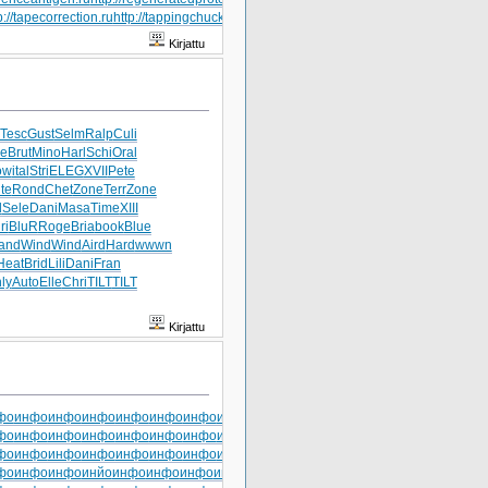
p://tapecorrection.ru
http://tappingchuck.ru
http://taskreasoning.ru
http://technicalgrad
Kirjattu
Tesc
Gust
Selm
Ralp
Culi
ve
Brut
Mino
Harl
Schi
Oral
ow
ital
Stri
ELEG
XVII
Pete
te
Rond
Chet
Zone
Terr
Zone
d
Sele
Dani
Masa
Time
XIII
ri
BluR
Roge
Bria
book
Blue
and
Wind
Wind
Aird
Hard
wwwn
Heat
Brid
Lili
Dani
Fran
ly
Auto
Elle
Chri
TILT
TILT
Kirjattu
фо
инфо
инфо
инфо
инфо
инфо
инфо
инфо
инфо
фо
инфо
инфо
инфо
инфо
инфо
инфо
инфо
инфо
фо
инфо
инфо
инфо
инфо
инфо
инфо
инфо
инфо
фо
инфо
инфо
инйо
инфо
инфо
инфо
инфо
инфо