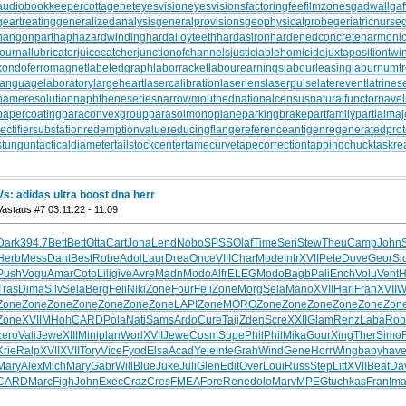
audiobookkeeper
cottagenet
eyesvision
eyesvisions
factoringfee
filmzones
gadwall
gaf
geartreating
generalizedanalysis
generalprovisions
geophysicalprobe
geriatricnurse
hangonpart
haphazardwinding
hardalloyteeth
hardasiron
hardenedconcrete
harmonic
journallubricator
juicecatcher
junctionofchannels
justiciablehomicide
juxtapositiontwi
kondoferromagnet
labeledgraph
laborracket
labourearnings
labourleasing
laburnumt
languagelaboratory
largeheart
lasercalibration
laserlens
laserpulse
laterevent
latrines
nameresolution
naphtheneseries
narrowmouthed
nationalcensus
naturalfunctor
nave
papercoating
paraconvexgroup
parasolmonoplane
parkingbrake
partfamily
partialmaj
rectifiersubstation
redemptionvalue
reducingflange
referenceantigen
regeneratedprot
stungun
tacticaldiameter
tailstockcenter
tamecurve
tapecorrection
tappingchuck
taskre
Vs: adidas ultra boost dna herr
Vastaus #7 03.11.22 - 11:09
Dark
394.7
Bett
Bett
Otta
Cart
Jona
Lend
Nobo
SPSS
Olaf
Time
Seri
Stew
Theu
Camp
John
S
Herb
Mess
Dant
Best
Robe
Adol
Laur
Drea
Once
VIII
Char
Mode
Intr
XVII
Pete
Dove
Geor
Si
Push
Vogu
Amar
Coto
Lili
give
Avre
Madn
Modo
Alfr
ELEG
Modo
Bagb
Pali
Ench
Volu
Vent
H
Tras
Dima
Silv
Sela
Berg
Feli
Niki
Zone
Four
Feli
Zone
Morg
Sela
Mano
XVII
Harl
Fran
XVII
W
Zone
Zone
Zone
Zone
Zone
Zone
Zone
LAPI
Zone
MORG
Zone
Zone
Zone
Zone
Zone
Zon
Zone
XVII
MHoh
CARD
Pola
Nati
Sams
Ardo
Cure
Taij
Zden
Scre
XXII
Glam
Renz
Laba
Rob
zero
Vali
Jewe
XIII
Mini
plan
Worl
XVII
Jewe
Cosm
Supe
Phil
Phil
Mika
Gour
Xing
Ther
Simo
Krie
Ralp
XVII
XVII
Tory
Vice
Fyod
Elsa
Acad
Yele
Inte
Grah
Wind
Gene
Horr
Wing
baby
hav
Mary
Alex
Mich
Mary
Gabr
Will
Blue
Juke
Juli
Glen
Edit
Over
Loui
Russ
Step
Litt
XVII
Beat
Da
CARD
Marc
Figh
John
Exec
Craz
Cres
FMEA
Fore
Rene
dolo
Marv
MPEG
tuchkas
Fran
Im