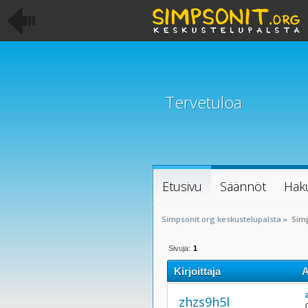
Tervetuloa
Etusivu
Säännöt
Hak
Simpsonit.org keskustelupalsta
»
Sim
Sivuja:
1
Kirjoittaja
A
zhzs9h5l