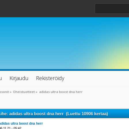
u
Kirjaudu
Rekisteröidy
psonit
»
Oheistuotteet
»
adidas ultra boost dna herr
ihe: adidas ultra boost dna herr (Luettu 10906 kertaa)
adidas ultra boost dna herr
06.11.21 - 05:42