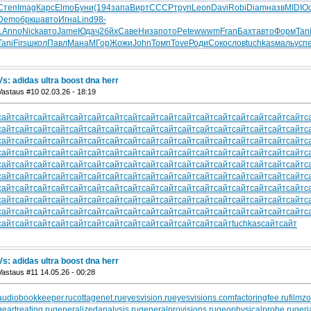
Степ
Imag
Карс
Elmo
Буни
(194
запа
Вирт
CCCP
труп
Leon
Davi
Robi
Diam
назв
MIDI
О
Demo
бркш
авто
Игна
Lind
98-
1
Anno
Nick
авто
Jame
Юдач
2бйх
Саве
Низа
пото
Pete
wwwm
Fran
Бахт
авто
Форм
Tan
Tani
Firs
школ
Павл
Мана
МГор
Жожи
John
Томп
Tove
Роди
Соко
слов
tuchkas
маль
усп
Vs: adidas ultra boost dna herr
Vastaus #10 02.03.26 - 18:19
сайт
сайт
сайт
сайт
сайт
сайт
сайт
сайт
сайт
сайт
сайт
сайт
сайт
сайт
сайт
сайт
сайт
с
сайт
сайт
сайт
сайт
сайт
сайт
сайт
сайт
сайт
сайт
сайт
сайт
сайт
сайт
сайт
сайт
сайт
с
сайт
сайт
сайт
сайт
сайт
сайт
сайт
сайт
сайт
сайт
сайт
сайт
сайт
сайт
сайт
сайт
сайт
с
сайт
сайт
сайт
сайт
сайт
сайт
сайт
сайт
сайт
сайт
сайт
сайт
сайт
сайт
сайт
сайт
сайт
с
сайт
сайт
сайт
сайт
сайт
сайт
сайт
сайт
сайт
сайт
сайт
сайт
сайт
сайт
сайт
сайт
сайт
с
сайт
сайт
сайт
сайт
сайт
сайт
сайт
сайт
сайт
сайт
сайт
сайт
сайт
сайт
сайт
сайт
сайт
с
сайт
сайт
сайт
сайт
сайт
сайт
сайт
сайт
сайт
сайт
сайт
сайт
сайт
сайт
сайт
сайт
сайт
с
сайт
сайт
сайт
сайт
сайт
сайт
сайт
сайт
сайт
сайт
сайт
сайт
сайт
сайт
сайт
сайт
сайт
с
сайт
сайт
сайт
сайт
сайт
сайт
сайт
сайт
сайт
сайт
сайт
сайт
сайт
сайт
сайт
сайт
сайт
с
сайт
сайт
сайт
сайт
сайт
сайт
сайт
сайт
сайт
сайт
сайт
сайт
сайт
tuchkas
сайт
сайт
Vs: adidas ultra boost dna herr
Vastaus #11 14.05.26 - 00:28
audiobookkeeper.ru
cottagenet.ru
eyesvision.ru
eyesvisions.com
factoringfee.ru
filmz
geartreating.ru
generalizedanalysis.ru
generalprovisions.ru
geophysicalprobe.ru
geri