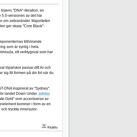
linjens "DNA"-iteration, en
5.0-versionen av det här
ner om zebraränder. Majoriteten
len ger skarp "Core Black"-
omponenternas tillhörande
 som är synlig i hela
mmisula, ett verktygsval som har
l löparskor passar ditt liv och
sig till formen på din fot när du
OOST-DNA inspirerat av "Sydney".
l för landet Down Under.
adidas
giate Gold" som accentueras av
signelement kommer i form av en
och tryckta innersulor.
Kirjattu