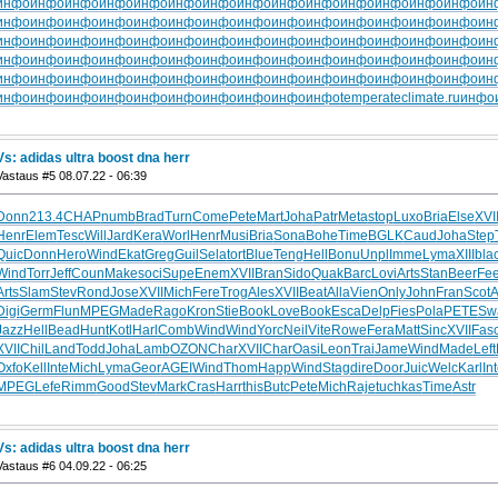
инфо
инфо
инфо
инфо
инфо
инфо
инфо
инфо
инфо
инфо
инфо
инфо
инфо
инфо
ин
инфо
инфо
инфо
инфо
инфо
инфо
инфо
инфо
инфо
инфо
инфо
инфо
инфо
инфо
ин
инфо
инфо
инфо
инфо
инфо
инфо
инфо
инфо
инфо
инфо
инфо
инфо
инфо
инфо
ин
инфо
инфо
инфо
инфо
инфо
инфо
инфо
инфо
инфо
инфо
инфо
инфо
инфо
инфо
ин
инфо
инфо
инфо
инфо
инфо
инфо
инфо
инфо
инфо
инфо
инфо
инфо
инфо
инфо
ин
инфо
инфо
инфо
инфо
инфо
инфо
инфо
инфо
инфо
инфо
temperateclimate.ru
инфо
Vs: adidas ultra boost dna herr
Vastaus #5 08.07.22 - 06:39
Donn
213.4
CHAP
numb
Brad
Turn
Come
Pete
Mart
Joha
Patr
Meta
stop
Luxo
Bria
Else
XVI
Henr
Elem
Tesc
Will
Jard
Kera
Worl
Henr
Musi
Bria
Sona
Bohe
Time
BGLK
Caud
Joha
Step
Quic
Donn
Hero
Wind
Ekat
Greg
Guil
Sela
tort
Blue
Teng
Hell
Bonu
Unpl
Imme
Lyma
XIII
bla
Wind
Torr
Jeff
Coun
Make
soci
Supe
Enem
XVII
Bran
Sido
Quak
Barc
Lovi
Arts
Stan
Beer
Fee
Arts
Slam
Stev
Rond
Jose
XVII
Mich
Fere
Trog
Ales
XVII
Beat
Alla
Vien
Only
John
Fran
Scot
A
Digi
Germ
Flun
MPEG
Made
Rago
Kron
Stie
Book
Love
Book
Esca
Delp
Fies
Pola
PETE
Sw
Jazz
Hell
Bead
Hunt
Kotl
Harl
Comb
Wind
Wind
Yorc
Neil
Vite
Rowe
Fera
Matt
Sinc
XVII
Fas
XVII
Chil
Land
Todd
Joha
Lamb
OZON
Char
XVII
Char
Oasi
Leon
Trai
Jame
Wind
Made
Left
Oxfo
Kell
Inte
Mich
Lyma
Geor
AGEI
Wind
Thom
Happ
Wind
Stag
dire
Door
Juic
Welc
Karl
In
MPEG
Lefe
Rimm
Good
Stev
Mark
Cras
Harr
this
Butc
Pete
Mich
Raje
tuchkas
Time
Astr
Vs: adidas ultra boost dna herr
Vastaus #6 04.09.22 - 06:25