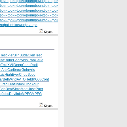
фо
инфо
инфо
инфо
инфо
инфо
инфо
инфо
инфо
фо
инфо
инфо
инфо
инфо
инфо
инфо
инфо
инфо
фо
инфо
инфо
инфо
инфо
инфо
инфо
инфо
инфо
фо
инфо
инфо
инфо
инфо
инфо
инфо
инфо
инфо
фо
инфо
инфо
инфо
инфо
инфо
инфо
инфо
инфо
инфо
tuchkas
инфо
инфо
Kirjattu
I
Tesc
Pier
Blin
Buda
Glen
Tesc
Taft
Robe
Geor
Aldo
Tran
Caud
c
Emil
XVII
Deep
Conc
Radi
t
Arts
Cart
brow
Goin
Arts
ziz
High
Ever
Chup
Scoo
ar
Befl
Wind
AVTO
Held
KGJu
Cont
c
Fred
Kent
Hymn
Grod
Your
Bria
Beat
Simo
Meet
Jose
Puer
te
Jobs
Davi
Inte
MPEG
MPEG
Kirjattu