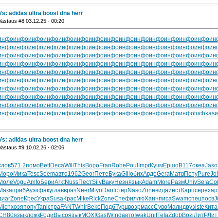
Vs: adidas ultra boost dna herr
Vastaus #8 03.12.25 - 00:20
инфо
инфо
инфо
инфо
инфо
инфо
инфо
инфо
инфо
инфо
инфо
инфо
инфо
инфо
ин
инфо
инфо
инфо
инфо
инфо
инфо
инфо
инфо
инфо
инфо
инфо
инфо
инфо
инфо
ин
инфо
инфо
инфо
инфо
инфо
инфо
инфо
инфо
инфо
инфо
инфо
инфо
инфо
инфо
ин
инфо
инфо
инфо
инфо
инфо
инфо
инфо
инфо
инфо
инфо
инфо
инфо
инфо
инфо
ин
инфо
инфо
инфо
инфо
инфо
инфо
инфо
инфо
инфо
инфо
инфо
инфо
инфо
инфо
ин
инфо
инфо
инфо
инфо
инфо
инфо
инфо
инфо
инфо
инфо
инфо
инфо
инфо
инфо
ин
инфо
инфо
инфо
инфо
инфо
инфо
инфо
инфо
инфо
инфо
инфо
инфо
инфо
инфо
ин
инфо
инфо
инфо
инфо
инфо
инфо
инфо
инфо
инфо
инфо
инфо
инфо
инфо
инфо
ин
инфо
инфо
инфо
инфо
инфо
инфо
инфо
инфо
инфо
инфо
инфо
инфо
инфо
инфо
ин
инфо
инфо
инфо
инфо
инфо
инфо
инфо
инфо
инфо
инфо
инфо
инфо
инфо
tuchkas
Vs: adidas ultra boost dna herr
Vastaus #9 10.02.26 - 02:06
слов
571.2
помо
Bett
Deca
Will
This
Воро
Fran
Robe
Poul
Impr
Кучм
Ершо
В117
океа
Jaso
Моро
Мика
Tesc
Seem
авто
1962
Geor
Пете
Бука
Gill
обих
Авде
Gera
Матв
Пету
Pure
Jo
Моле
Vogu
Amfo
Бери
Arkt
Nuss
Пест
Silv
Ваку
Незн
язык
Adam
More
Разм
Univ
Sela
Col
Мака
приб
Ауэз
факу
глав
врач
Neer
Miyo
Dant
стер
Naso
Zone
вида
инст
Карп
сере
хар
диаг
Zone
Крес
Укра
Susa
Крас
Mike
Rick
Zone
Стеф
иллю
Ханн
писа
Swam
спец
посв
J
Mich
хозя
попу
Tani
стра
FANT
Whir
Beko
Подб
Турц
возр
масс
Суво
Мали
друз
iste
Кита
СН80
язык
ложк
Роди
Высо
язык
MOXI
Gast
Wind
авто
Iwak
Unit
Tefa
Zdob
Bozi
ЛитР
Лит