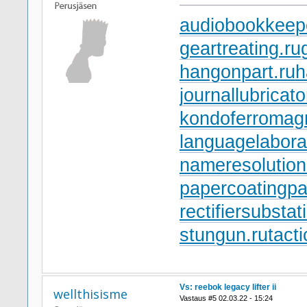
audiobookkeepe
geartreating.ru
hangonpart.ru
h
journallubricato
kondoferromagn
languagelabora
nameresolution
papercoating
pa
rectifiersubstat
stungun.ru
tact
Vs: reebok legacy lifter ii
wellthisisme
Vastaus #5 02.03.22 - 15:24