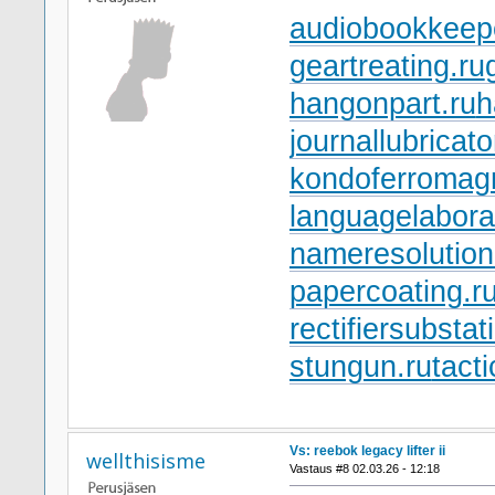
audiobookkeepe
geartreating.ru
hangonpart.ru
h
journallubricato
kondoferromagn
languagelabora
nameresolution
papercoating.r
rectifiersubstat
stungun.ru
tact
Vs: reebok legacy lifter ii
wellthisisme
Vastaus #8 02.03.26 - 12:18