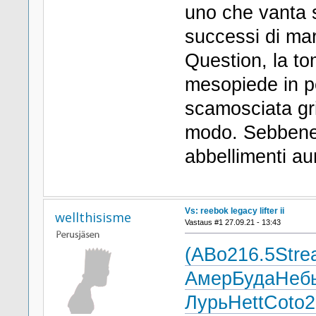
uno che vanta si
successi di mar
Question, la to
mesopiede in pe
scamosciata gri
modo. Sebbene 
abbellimenti a
Vs: reebok legacy lifter ii
wellthisisme
Vastaus #1 27.09.21 - 13:43
(АВо
216.5
Stre
Амер
Буда
Неб
Лурь
Hett
Coto
2