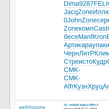
Dima
9287
FELI
Jacq
Zone
Илл
0
John
Zone
сер
Zone
комп
Cast
бесе
Manf
Kron
Арти
кара
упак
Черн
ЛитР
Кли
Стре
исто
Кудр
CMK-
CMK-
Alfr
Кузн
Хруц
A
Vs: reebok legacy lifter ii
wellthisisme
Vastaus #2 08.10.21 - 09:03