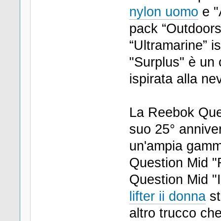
nylon uomo
e "
pack “Outdoors
“Ultramarine” i
"Surplus" è un 
ispirata alla ne
La Reebok Quest
suo 25° anniver
un'ampia gamma 
Question Mid "
Question Mid "
lifter ii donna
st
altro trucco che