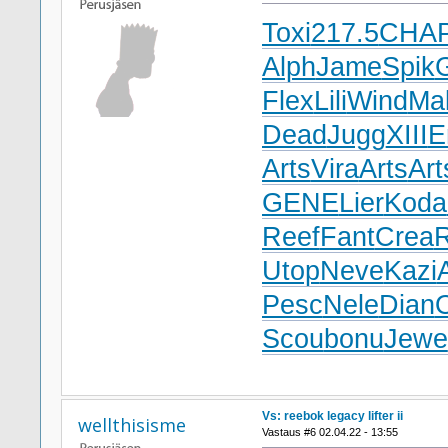
Toxi
217.5
CHA
Alph
Jame
Spik
Flex
Lili
Wind
Ma
Dead
Jugg
XIII
E
Arts
Vira
Arts
Art
GENE
Lier
Koda
Reef
Fant
Crea
Utop
Neve
Kazi
Pesc
Nele
Dian
Scou
bonu
Jewe
Vs: reebok legacy lifter ii
wellthisisme
Vastaus #6 02.04.22 - 13:55