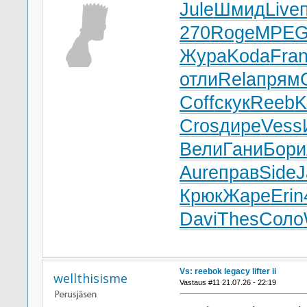
Jule
Шмид
Live
270
Roge
MPE
Жура
Koda
Fra
отли
Rela
прям
Coff
скук
Reeb
K
Cros
дире
Vess
Вели
Гани
Бори
Aure
прав
Side
J
Крюк
Жаре
Erin
Davi
Thes
Соло
Vs: reebok legacy lifter ii
wellthisisme
Vastaus #11 21.07.26 - 22:19