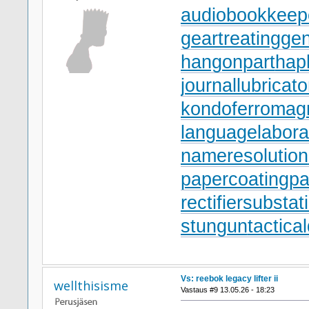
audiobookkeep
geartreating
gen
hangonpart
hap
journallubricato
kondoferromag
languagelabora
nameresolution
papercoating
pa
rectifiersubstat
stungun
tactica
Vs: reebok legacy lifter ii
wellthisisme
Vastaus #9 13.05.26 - 18:23