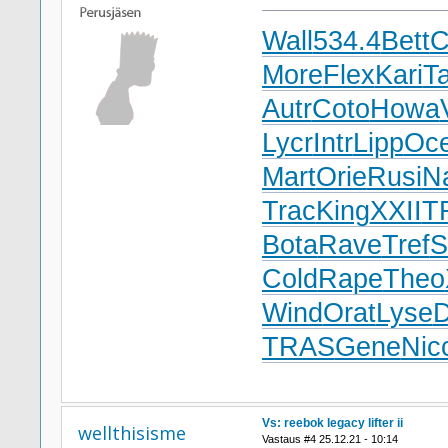
Wall
534.4
Bett
More
Flex
Kari
T
Autr
Coto
Howa
Lycr
Intr
Lipp
Oc
Mart
Orie
Rusi
N
Trac
King
XXII
T
Bota
Rave
Tref
S
Cold
Rape
Theo
Wind
Orat
Lyse
D
TRAS
Gene
Nic
Vs: reebok legacy lifter ii
wellthisisme
Vastaus #4 25.12.21 - 10:14