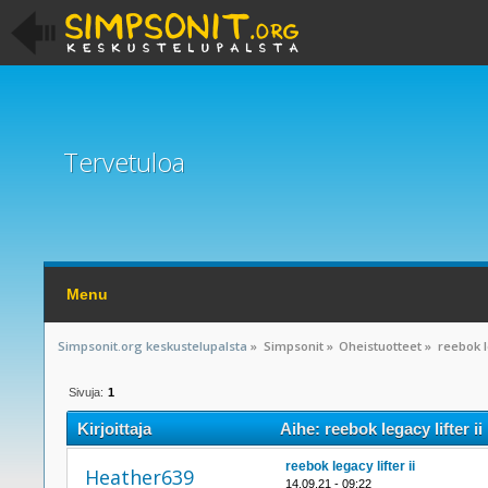
Tervetuloa
Menu
Simpsonit.org keskustelupalsta
»
Simpsonit
»
Oheistuotteet
»
reebok le
Sivuja:
1
Kirjoittaja
Aihe: reebok legacy lifter i
reebok legacy lifter ii
Heather639
14.09.21 - 09:22