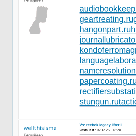
audiobookkeepe
geartreating.ru
hangonpart.ru
h
journallubricato
kondoferromagn
languagelabora
nameresolution
papercoating.r
rectifiersubstat
stungun.ru
tact
Vs: reebok legacy lifter ii
wellthisisme
Vastaus #7 02.12.25 - 18:20