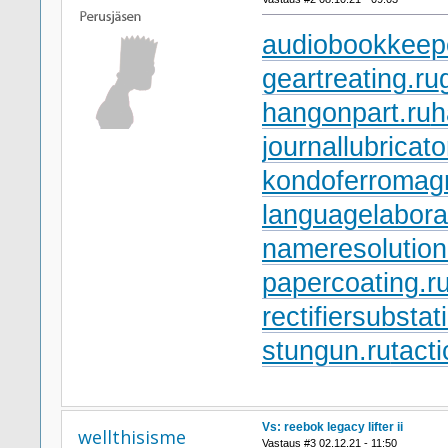
audiobookkeepe
geartreating.ru
hangonpart.ru
h
journallubricato
kondoferromagn
languagelabora
nameresolution
papercoating.r
rectifiersubstat
stungun.ru
tact
Vs: reebok legacy lifter ii
wellthisisme
Vastaus #3 02.12.21 - 11:50