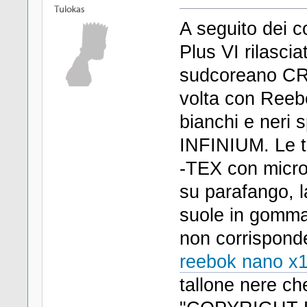
A seguito dei c
Plus VI rilasciat
sudcoreano CR
volta con Reeb
bianchi e neri 
INFINIUM. Le t
-TEX con microf
su parafango, la
suole in gomma 
non corrisponde
reebok nano x
tallone nere ch