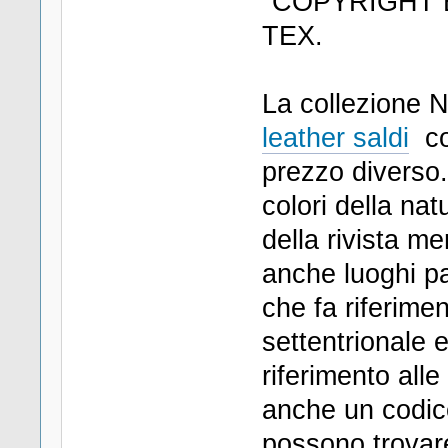
"COPYRIGHT ES
TEX.
La collezione 
leather saldi
co
prezzo diverso. 
colori della nat
della rivista m
anche luoghi pa
che fa riferim
settentrionale
riferimento all
anche un codice
possono trovar