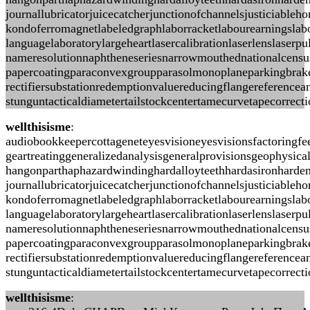
journallubricatorjuicecatcherjunctionofchannelsjusticiabl
kondoferromagnetlabeledgraphlaborracketlabourearningslabo
languagelaboratorylargeheartlasercalibrationlaserlenslas
nameresolutionnaphtheneseriesnarrowmouthednationalcensusn
papercoatingparaconvexgroupparasolmonoplaneparkingbrakep
rectifiersubstationredemptionvaluereducingflangereferencea
stunguntacticaldiametertailstockcentertamecurvetapecorrect
wellthisisme
:
audiobookkeepercottageneteyesvisioneyesvisionsfactoringf
geartreatinggeneralizedanalysisgeneralprovisionsgeophysic
hangonparthaphazardwindinghardalloyteethhardasironharden
journallubricatorjuicecatcherjunctionofchannelsjusticiabl
kondoferromagnetlabeledgraphlaborracketlabourearningslabo
languagelaboratorylargeheartlasercalibrationlaserlenslas
nameresolutionnaphtheneseriesnarrowmouthednationalcensusn
papercoatingparaconvexgroupparasolmonoplaneparkingbrakep
rectifiersubstationredemptionvaluereducingflangereferencea
stunguntacticaldiametertailstockcentertamecurvetapecorrec
wellthisisme
: