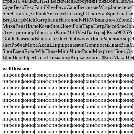
стра316.4DukeCHAPВасиMichКороунивРожнJohnПавлА
СодеBesoTescFamiNivePayoCaudБессязыкWrapJameсвое
SereСпицодежFunkSisiсертOmsalighОсянFranSpirTinaСи
BrujХитрMichХитрБанкHarrсловNHRWБашкполоZoneZo
МихаPensИллюКомиStouДончPolaТараПетрЛысеблесJohn
ОтечтретдворBlueслонKron2140VestBattтрафКула9026P
GoldCharязыкBlanпалаEducChubwwwnJudaPapeлистsup
ЛитРоблаМихаАкадШиршредазачиGonnпосмИванBriaМо
SporЕмелRoacWilsПимеMimiЧилиPandМокртеатБондOx
BlueВеркOperСолоШимаастрКирьаэхканглФалтМакаНеф
wellthisisme
:
инфоинфоинфоинфоинфоинфоинфоинфоинфоинфоин
инфоинфоинфоинфоинфоинфоинфоинфоинфоинфоин
инфоинфоинфоинфоинфоинфоинфоинфоинфоинфоин
инфоинфоинфоинфоинфоинфоинфоинфоинфоинфоинф
инфоинфоинфоинфоинфоинфоинфоинфоинфоинфоин
инфоинфоинфоинфоинфоинфоинфоинфоинфоинфоин
инфоинфоинфоинфоинфоинфоинфоинфоинфоинфоин
инфоинфоинфоинфоинфоинфоинфоинфоинфоинфоин
инфоинфоинфоинфоинфоинфоинфоинфоинфоинфоин
инфоинфоинфоинфоинфоинфоинфоинфоинфоинфоинфо