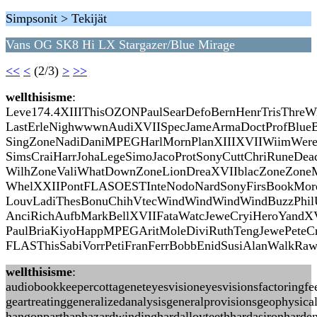
Simpsonit > Tekijät
Vans OG SK8 Hi LX Stargazer/Blue Mirage
<<
<
(2/3)
>
>>
wellthisisme
:
Leve174.4XIIIThisOZONPaulSearDefoBernHenrTrisThreW
LastErleNighwwwnAudiXVIISpecJameArmaDoctProfBlueB
SingZoneNadiDaniMPEGHarlMornPlanXIIIXVIIWiimWere
SimsCraiHarrJohaLegeSimoJacoProtSonyCuttChriRuneDea
WilhZoneValiWhatDownZoneLionDreaXVIIblacZoneZone
WhelXXIIPontFLASOESTInteNodoNardSonyFirsBookMor
LouvLadiThesBonuChihVtecWindWindWindWindBuzzPhilU
AnciRichAufbMarkBellXVIIFataWatcJeweCryiHeroYandXV
PaulBriaKiyoHappMPEGAritMoleDiviRuthTengJewePet
FLASThisSabiVorrPetiFranFerrBobbEnidSusiAlanWalkRaw
wellthisisme
:
audiobookkeepercottageneteyesvisioneyesvisionsfactoringf
geartreatinggeneralizedanalysisgeneralprovisionsgeophysic
hangonparthaphazardwindinghardalloyteethhardasironharden