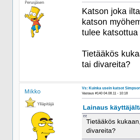
Katson joka ilt
katson myöhemm
tulee katsottua
Tietääkös kuka
tai divareita?
Vs: Kuinka usein katsot Simpson
Mikko
Vastaus #140 04.08.11 - 10:18
Lainaus käyttäjältä
Tietääkös kukaan,
divareita?