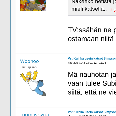
Näkeekö netistä jo
mieli katsella..
TV:ssähän ne py
ostamaan niitä
Vs: Kuinka usein katsot Simpson
Woohoo
Vastaus #148 03.01.12 - 11:04
Mä nauhotan ja 
vaan tulee Subi
siitä, että ne vi
Vs: Kuinka usein katsot Simpson
tuomas.syrja