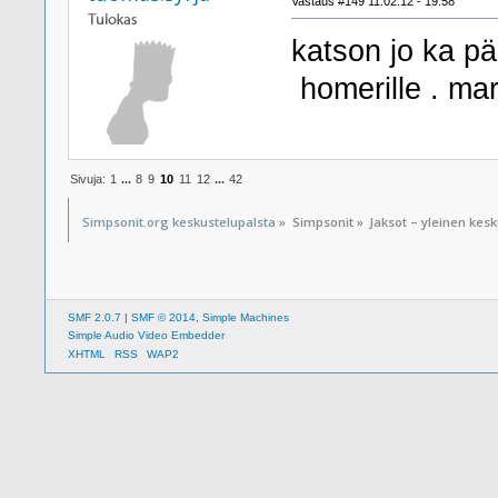
Vastaus #149 11.02.12 - 19:58
katson jo ka pä
homerille . marg
Sivuja:
1
...
8
9
10
11
12
...
42
Simpsonit.org keskustelupalsta
»
Simpsonit
»
Jaksot – yleinen kes
SMF 2.0.7
|
SMF © 2014
,
Simple Machines
Simple Audio Video Embedder
XHTML
RSS
WAP2