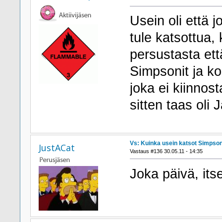
Usein oli että 
tule katsottua,
persustasta ett
Simpsonit ja ko
joka ei kiinnos
sitten taas oli
Vs: Kuinka usein katsot Simpson
JustACat
Vastaus #136 30.05.11 - 14:35
Joka päivä, it