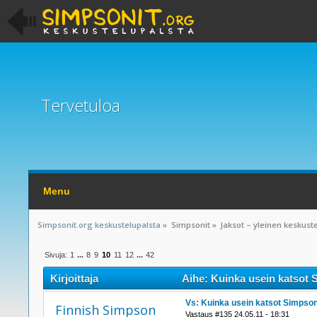
Tervetuloa
Menu
Simpsonit.org keskustelupalsta
»
Simpsonit
»
Jaksot – yleinen keskust
Sivuja:
1
...
8
9
10
11
12
...
42
Kirjoittaja
Aihe: Kuinka usein katsot 
Vs: Kuinka usein katsot Simpson
Finnish Simpson
Vastaus #135 24.05.11 - 18:31