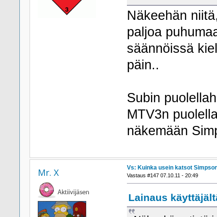
Näkeehän niitä,
paljoa puhumaa
säännöissä kiel
päin..
Subin puolellah
MTV3n puolella)
näkemään Simp
Vs: Kuinka usein katsot Simpson
Mr. X
Vastaus #147 07.10.11 - 20:49
Lainaus käyttäjält