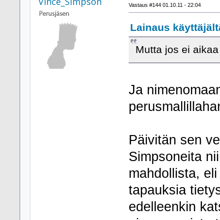
Vince_Simpson
Vastaus #144 01.10.11 - 22:04
Lainaus käyttäjält
Mutta jos ei aikaa
Ja nimenomaan 
perusmallillaha
Päivitän sen ve
Simpsoneita nii
mahdollista, el
tapauksia tietys
edelleenkin kat