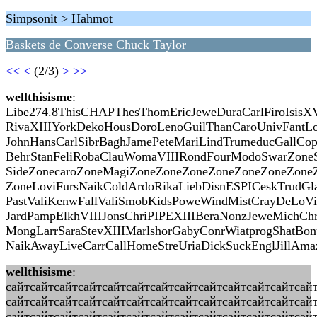
Simpsonit > Hahmot
Baskets de Converse Chuck Taylor
<<
<
(2/3)
>
>>
wellthisisme
:
Libe274.8ThisCHAPThesThomEricJeweDuraCarlFiroIsisXV
RivaXIIIYorkDekoHousDoroLenoGuilThanCaroUnivFantL
JohnHansCarlSibrBaghJamePeteMariLindTrumeducGallCopp
BehrStanFeliRobaClauWomaVIIIRondFourModoSwarZoneS
SideZonecaroZoneMagiZoneZoneZoneZoneZoneZoneZone
ZoneLoviFursNaikColdArdoRikaLiebDisnESPICeskTrudG
PastValiKenwFallValiSmobKidsPoweWindMistCrayDeLoVi
JardPampElkhVIIIJonsChriPIPEXIIIBeraNonzJeweMichC
MongLarrSaraStevXIIIMarlshorGabyConrWiatprogShatBo
NaikAwayLiveCarrCallHomeStreUriaDickSuckEnglJillAma
wellthisisme
:
сайтсайтсайтсайтсайтсайтсайтсайтсайтсайтсайтсайтсай
сайтсайтсайтсайтсайтсайтсайтсайтсайтсайтсайтсайтсай
сайтсайтсайтсайтсайтсайтсайтсайтсайтсайтсайтсайтсай