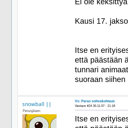
Ei ole keksittyä
Kausi 17. jaks
Itse en erityise
että päästään ä
tunnari animaat
suoraan siihen 
Vs: Paras sohvakohtaus
snowball ||
Vastaus #24 30.11.07 - 21:18
Itse en erityise