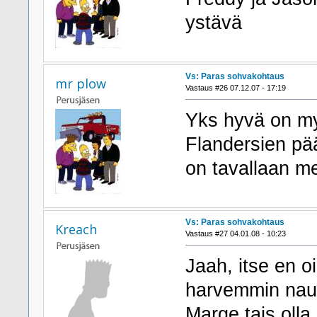
ystävä
Vs: Paras sohvakohtaus
mr plow
Vastaus #26 07.12.07 - 17:19
Yks hyvä on my
Flandersien päät
on tavallaan me
Vs: Paras sohvakohtaus
Kreach
Vastaus #27 04.01.08 - 10:23
Jaah, itse en o
harvemmin naura
Marge tais olla