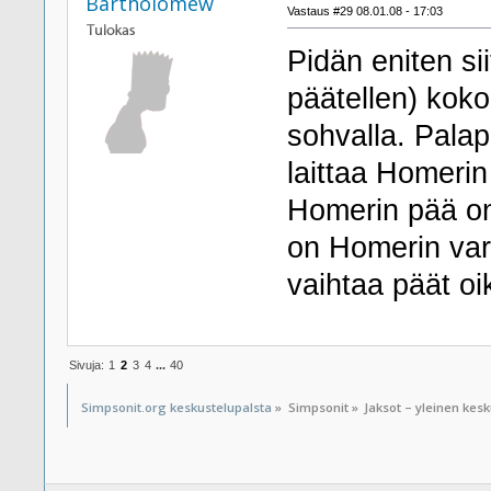
Bartholomew
Vastaus #29 08.01.08 - 17:03
Pidän eniten si
päätellen) koko
sohvalla. Palap
laittaa Homerin
Homerin pää on
on Homerin vart
vaihtaa päät o
Sivuja:
1
2
3
4
...
40
Simpsonit.org keskustelupalsta
»
Simpsonit
»
Jaksot – yleinen kes