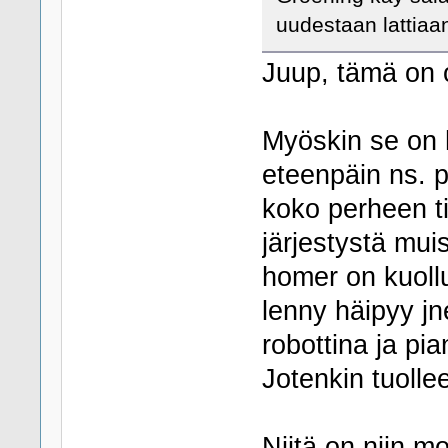
uudestaan lattiaa
Juup, tämä on 
Myöskin se on
eteenpäin ns. 
koko perheen ti
järjestystä mui
homer on kuollu
lenny häipyy jn
robottina ja pi
Jotenkin tuoll
Niitä on niin m