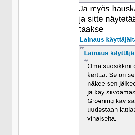
Ja myös hauska
ja sitte näytet
taakse
Lainaus käyttäjält
Lainaus käyttäjäl
Oma suosikkini 
kertaa. Se on s
näkee sen jälkee
ja käy siivoamas
Groening käy sa
uudestaan lattia
vihaiselta.