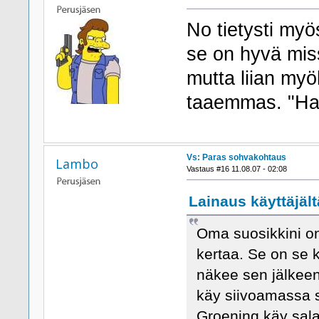
No tietysti my
se on hyvä mis
mutta liian myö
taaemmas. "Ha
Vs: Paras sohvakohtaus
Lambo
Vastaus #16 11.08.07 - 02:08
Lainaus käyttäjält
Oma suosikkini o
kertaa. Se on se 
näkee sen jälkeen 
käy siivoamassa s
Groening käy sala