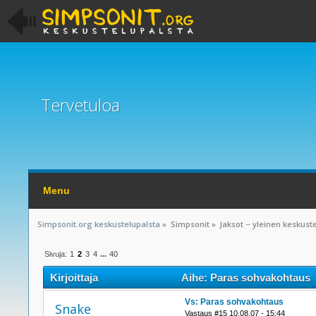
Tervetuloa
Menu
Simpsonit.org keskustelupalsta
»
Simpsonit
»
Jaksot – yleinen keskust
Sivuja:
1
2
3
4
...
40
Kirjoittaja
Aihe: Paras sohvakohtaus (
Vs: Paras sohvakohtaus
Snake
Vastaus #15 10.08.07 - 15:44