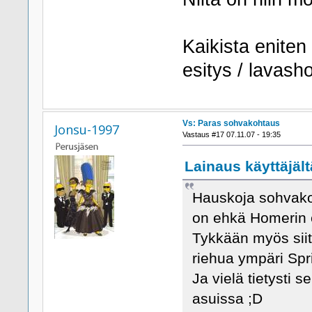
Kaikista eniten
esitys / lavash
Vs: Paras sohvakohtaus
Jonsu-1997
Vastaus #17 07.11.07 - 19:35
Lainaus käyttäjält
Hauskoja sohvako
on ehkä Homerin e
Tykkään myös siit
riehua ympäri Spri
Ja vielä tietysti
asuissa ;D