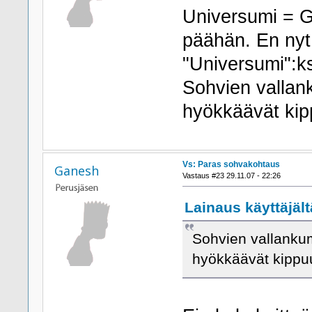
Universumi = G
päähän. En nyt 
"Universumi":ks
Sohvien vallan
hyökkäävät kipp
Vs: Paras sohvakohtaus
Ganesh
Vastaus #23 29.11.07 - 22:26
Lainaus käyttäjältä
Sohvien vallankum
hyökkäävät kippuun