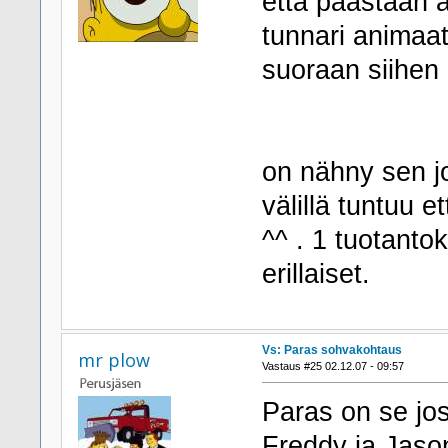
että päästään ä
tunnari animaat
suoraan siihen 
on nähny sen jo
välillä tuntuu 
^^ . 1 tuotanto
erillaiset.
Vs: Paras sohvakohtaus
mr plow
Vastaus #25 02.12.07 - 09:57
Paras on se jos
Freddy ja Jaso