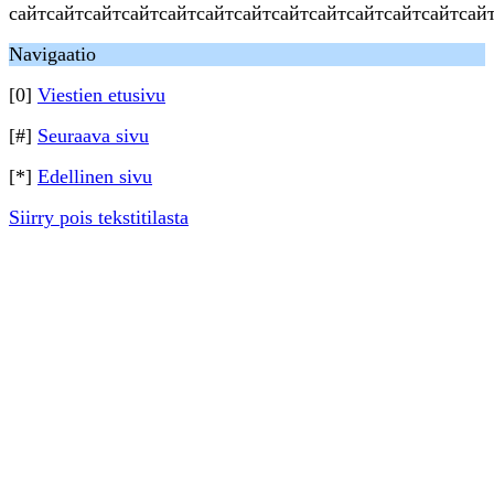
сайтсайтсайтсайтсайтсайтсайтсайтсайтсайтсайтсайтсайт
Navigaatio
[0]
Viestien etusivu
[#]
Seuraava sivu
[*]
Edellinen sivu
Siirry pois tekstitilasta