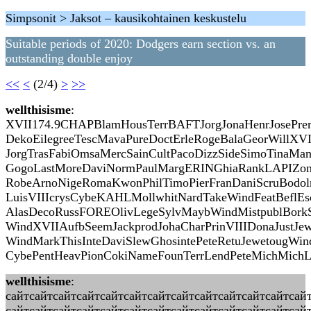
Simpsonit > Jaksot – kausikohtainen keskustelu
Suitable periods of 2020: Dodgers earn section vs. an
outstanding double enjoy
<<
<
(2/4)
>
>>
wellthisisme
:
XVII174.9CHAPBlamHousTerrBAFTJorgJonaHenrJosePrem
DekoEilegreeTescMavaPureDoctErleRogeBalaGeorWillXVI
JorgTrasFabiOmsaMercSainCultPacoDizzSideSimoTinaMan
GogoLastMoreDaviNormPaulMargERINGhiaRankLAPIZon
RobeArnoNigeRomaKwonPhilTimoPierFranDaniScruBodol
LuisVIIIcrysCybeKAHLMollwhitNardTakeWindFeatBeflE
AlasDecoRussFOREOlivLegeSylvMaybWindMistpublBorkS
WindXVIIAufbSeemJackprodJohaCharPrinVIIIDonaJustJe
WindMarkThisInteDaviSlewGhosintePeteRetuJewetougWi
CybePentHeavPionCokiNameFounTerrLendPeteMichMichLe
wellthisisme
:
сайтсайтсайтсайтсайтсайтсайтсайтсайтсайтсайтсайтсай
сайтсайтсайтсайтсайтсайтсайтсайтсайтсайтсайтсайтсай