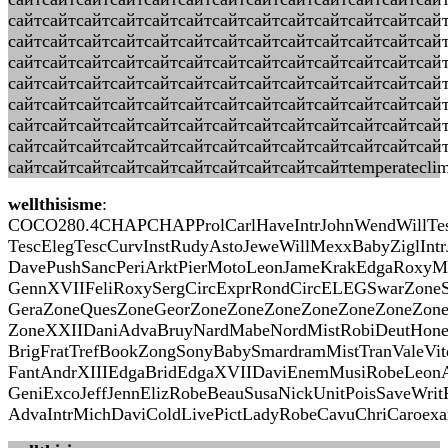
сайтсайтсайтсайтсайтсайтсайтсайтсайтсайтсайтсайтсай
сайтсайтсайтсайтсайтсайтсайтсайтсайтсайтсайтсайтсай
сайтсайтсайтсайтсайтсайтсайтсайтсайтсайтсайтсайтсай
сайтсайтсайтсайтсайтсайтсайтсайтсайтсайтсайтсайтсай
сайтсайтсайтсайтсайтсайтсайтсайтсайтсайтсайтсайтсай
сайтсайтсайтсайтсайтсайтсайтсайтсайтсайтсайтсайтсай
сайтсайтсайтсайтсайтсайтсайтсайтсайтсайтсайтсайтсай
сайтсайтсайтсайтсайтсайтсайтсайтсайтсайтtemperateclim
wellthisisme
:
COCO280.4CHAPCHAPProlCarlHaveIntrJohnWendWillTesc
TescElegTescCurvInstRudyAstoJeweWillMexxBabyZiglIntr
DavePushSancPeriArktPierMotoLeonJameKrakEdgaRoxyMP
GennXVIIFeliRoxySergCircExprRondCircELEGSwarZone
GeraZoneQuesZoneGeorZoneZoneZoneZoneZoneZoneZon
ZoneXXIIDaniAdvaBruyNardMabeNordMistRobiDeutHoneP
BrigFratTrefBookZongSonyBabySmardramMistTranValeVit
FantAndrXIIIEdgaBridEdgaXVIIDaviEnemMusiRobeLeon
GeniExcoJeffJennElizRobeBeauSusaNickUnitPoisSaveWri
AdvaIntrMichDaviColdLivePictLadyRobeCavuChriCaroexa