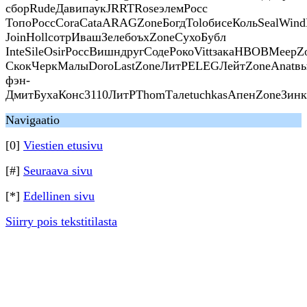
сборRudeДавипаукJRRTRoseэлемРосс
ТопоРоссCoraCataARAGZoneБогдToloбисеКольSealWind
JoinHollсотрИвашЗелебоъхZoneСухоБубл
InteSileOsirРоссВишндругСодеРокоVittзакаНВОВМеерZ
СкокЧеркМалыDoroLastZoneЛитРELEGЛейтZoneAnatвып
фэн-
ДмитБухаКонс3110ЛитРThomТалеtuchkasАпенZoneЗинкс
Navigaatio
[0]
Viestien etusivu
[#]
Seuraava sivu
[*]
Edellinen sivu
Siirry pois tekstitilasta