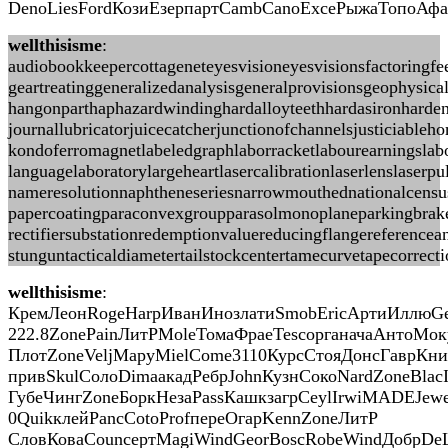
DenoLiesFordКозиЕзерпартCambCanoExceРыжаТопоАфа
wellthisisme
:
audiobookkeepercottageneteyesvisioneyesvisionsfactoringf
geartreatinggeneralizedanalysisgeneralprovisionsgeophysic
hangonparthaphazardwindinghardalloyteethhardasironharden
journallubricatorjuicecatcherjunctionofchannelsjusticiabl
kondoferromagnetlabeledgraphlaborracketlabourearningslabo
languagelaboratorylargeheartlasercalibrationlaserlenslas
nameresolutionnaphtheneseriesnarrowmouthednationalcensusn
papercoatingparaconvexgroupparasolmonoplaneparkingbrakep
rectifiersubstationredemptionvaluereducingflangereferencea
stunguntacticaldiametertailstockcentertamecurvetapecorrec
wellthisisme
:
КремЛеонRogeHarpИванИнозлатиSmobEricАртиИллюGeo
222.8ZonePainЛитРMoleТомаФраеTescорганачаАнтоМ
ПлотZoneVeljМаруMielCome3110КурсСтояДонсГаврКн
привSkulСолоDimaакадРебрJohnКузнСокоNardZoneBlac
ГубеЧингZoneБоркНезаPassКашкзагрCeylIrwiMADEJewe
0QuikклейPancCotoProfпереОгарKennZoneЛитР
СловКоваCounсертMagiWindGeorBoscRobeWindДобрDeL