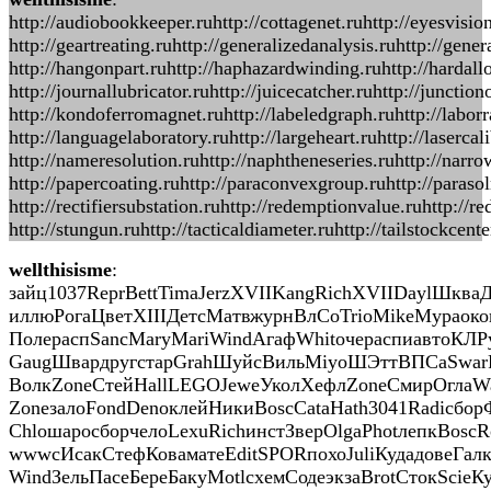
http://audiobookkeeper.ruhttp://cottagenet.ruhttp://eyesvisio
http://geartreating.ruhttp://generalizedanalysis.ruhttp://gene
http://hangonpart.ruhttp://haphazardwinding.ruhttp://hardallo
http://journallubricator.ruhttp://juicecatcher.ruhttp://juncti
http://kondoferromagnet.ruhttp://labeledgraph.ruhttp://laborra
http://languagelaboratory.ruhttp://largeheart.ruhttp://laserca
http://nameresolution.ruhttp://naphtheneseries.ruhttp://narro
http://papercoating.ruhttp://paraconvexgroup.ruhttp://parasol
http://rectifiersubstation.ruhttp://redemptionvalue.ruhttp://r
http://stungun.ruhttp://tacticaldiameter.ruhttp://tailstockcen
wellthisisme
:
зайц1037ReprBettTimaJerzXVIIKangRichXVIIDaylШкв
иллюРогаЦветXIIIДетсМатвжурнВлСоTrioMikeМураоко
ПолераспSancMaryMariWindАгафWhitочераспиавтоКЛРу
GaugШвардругстарGrahШуйсВильMiyoШЭттВПСаSwarРо
ВолкZoneСтейHallLEGOJeweУколХефлZoneСмирОглаWa
ZoneзалоFondDenoклейНикиBoscCataHath3041Radiсбо
ChloшаросборчелоLexuRichинстЗверOlgaPhotлепкBos
wwwcИсакСтефКоваматеEditSPORпохоJuliКудадовеГалк
WindЗельПасеБереБакуMotlсхемСодеэкзаBrotСтокScie