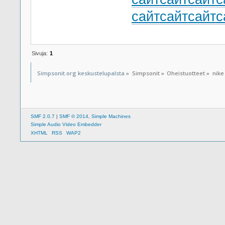
сайт
сайт
сайт
с
Sivuja:
1
Simpsonit.org keskustelupalsta
»
Simpsonit
»
Oheistuotteet
»
nike
SMF 2.0.7
|
SMF © 2014
,
Simple Machines
Simple Audio Video Embedder
XHTML
RSS
WAP2