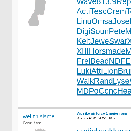
Wave
813.9
Rep
Acti
Tesc
Crem
T
Linu
Omsa
Jose
Digi
Soun
Pete
M
Keit
Jewe
Swar
X
XIII
Hors
made
M
Frel
Bead
NDFE
Luki
Atti
Lion
Bru
Walk
Rand
Lyse
MDPo
Conc
He
Vs: nike air force 1 mujer rosa
wellthisisme
Vastaus #6 01.04.22 - 18:55