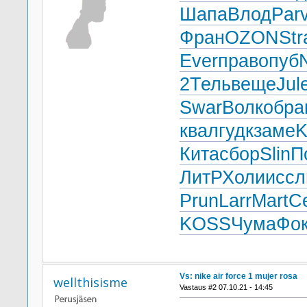
Шапа
Влод
Par
Фран
OZON
Str
Ever
прав
опуб
2
Тель
веще
Jul
Swar
Волк
обра
квал
гудк
заме
Кита
сбор
Slin
П
ЛитР
Холи
иссл
Prun
Larr
Mart
С
KOSS
Чума
Фо
Vs: nike air force 1 mujer rosa
wellthisisme
Vastaus #2 07.10.21 - 14:45