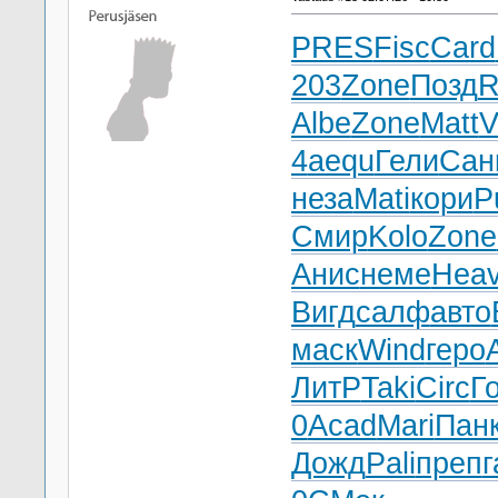
PRES
Fisc
Card
203
Zone
Позд
R
Albe
Zone
Matt
V
4
aequ
Гели
Сан
неза
Mati
кори
P
Смир
Kolo
Zone
Анис
неме
Hea
Вигд
салф
авто
маск
Wind
геро
ЛитР
Taki
Circ
Г
0
Acad
Mari
Пан
Дожд
Pali
преп
г