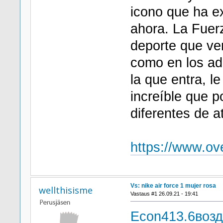
icono que ha e
ahora. La Fuerz
deporte que ver
como en los ado
la que entra, l
increíble que 
diferentes de 
https://www.ov
Vs: nike air force 1 mujer rosa
wellthisisme
Vastaus #1 26.09.21 - 19:41
Econ
413.6
возд