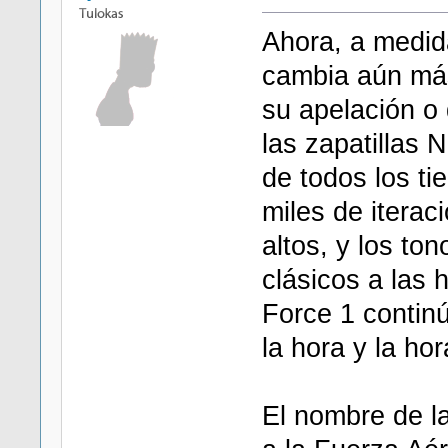
Ahora, a medi
cambia aún más 
su apelación o 
las zapatillas
de todos los t
miles de iterac
altos, y los to
clásicos a las 
Force 1 contin
la hora y la h
El nombre de la