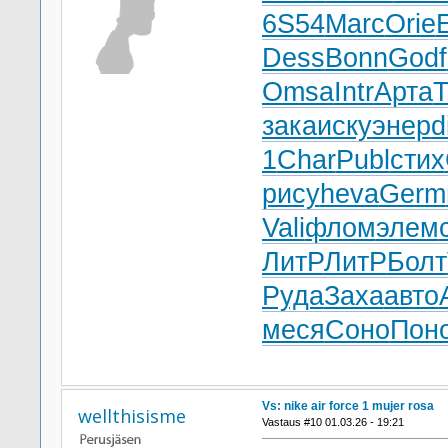
6S54
Marc
Orie
Dess
Bonn
Godf
Omsa
Intr
Арта
зака
иску
энер
d
1
Char
Publ
стих
рису
heva
Germ
Vali
флом
элем
ЛитР
ЛитР
Болт
Руда
Заха
авто
меся
Соно
Пон
Vs: nike air force 1 mujer rosa
wellthisisme
Vastaus #10 01.03.26 - 19:21