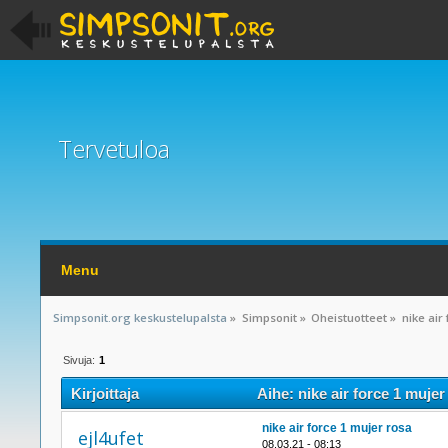
Tervetuloa
Menu
Simpsonit.org keskustelupalsta
»
Simpsonit
»
Oheistuotteet
»
nike air
Sivuja:
1
Kirjoittaja
Aihe: nike air force 1 mujer
nike air force 1 mujer rosa
ejl4ufet
08.03.21 - 08:13