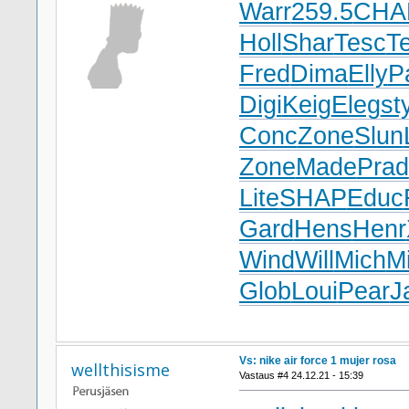
Warr
259.5
CHA
Holl
Shar
Tesc
T
Fred
Dima
Elly
P
Digi
Keig
Eleg
st
Conc
Zone
Slun
Zone
Made
Prad
Lite
SHAP
Educ
Gard
Hens
Henr
Wind
Will
Mich
M
Glob
Loui
Pear
J
Vs: nike air force 1 mujer rosa
wellthisisme
Vastaus #4 24.12.21 - 15:39