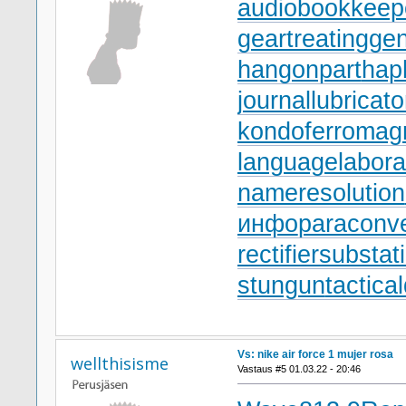
audiobookkeep
geartreating
gen
hangonpart
hap
journallubricato
kondoferromag
languagelabora
nameresolution
инфо
paraconv
rectifiersubstat
stungun
tactica
Vs: nike air force 1 mujer rosa
wellthisisme
Vastaus #5 01.03.22 - 20:46