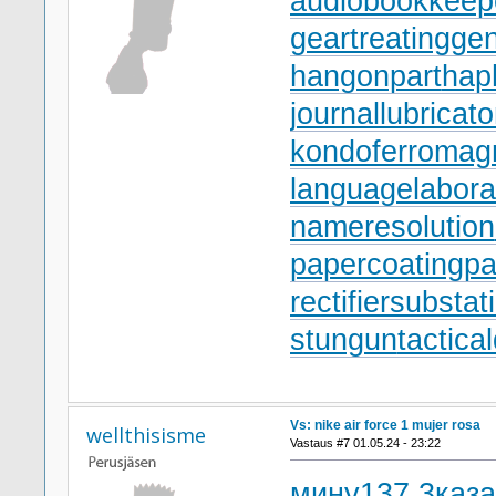
audiobookkeep
geartreating
gen
hangonpart
hap
journallubricato
kondoferromag
languagelabora
nameresolution
papercoating
pa
rectifiersubstat
stungun
tactica
Vs: nike air force 1 mujer rosa
wellthisisme
Vastaus #7 01.05.24 - 23:22
мину
137.3
каза