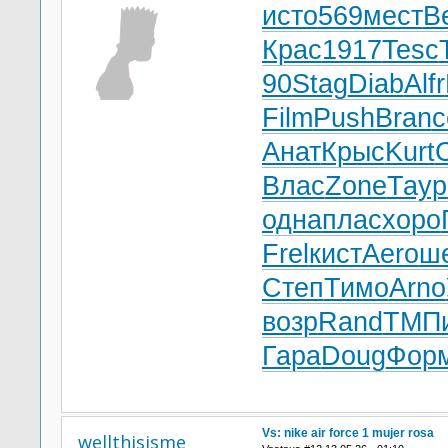
исто
569
мест
Be
Крас
1917
Tesc
90
Stag
Diab
Alfr
Film
Push
Bran
с
Анат
Крыс
Kurt
Влас
Zone
Таур
одна
плас
хоро
Frel
кист
Aero
ш
Степ
Тимо
Arno
возр
Rand
ТМП
Гара
Doug
Фор
Vs: nike air force 1 mujer rosa
wellthisisme