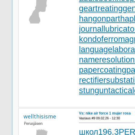
geartreating
gen
hangonpart
hap
journallubricato
kondoferromag
languagelabora
nameresolution
papercoating
pa
rectifiersubstat
stungun
tactica
Vs: nike air force 1 mujer rosa
wellthisisme
Vastaus #9 09.02.26 - 12:30
школ
196.3
PE