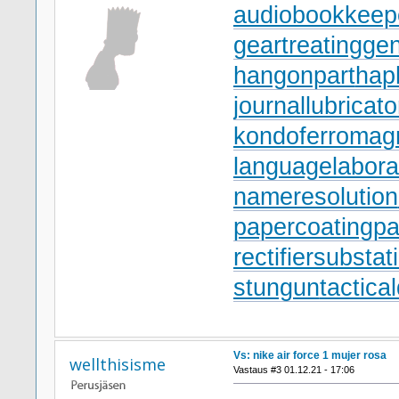
audiobookkeep
geartreating
gen
hangonpart
hap
journallubricato
kondoferromag
languagelabora
nameresolution
papercoating
pa
rectifiersubstat
stungun
tactica
Vs: nike air force 1 mujer rosa
wellthisisme
Vastaus #3 01.12.21 - 17:06