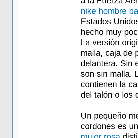
a la Fuerza Aé
nike hombre ba
Estados Unidos
hecho muy poca
La versión orig
malla, caja de 
delantera. Sin 
son sin malla.
contienen la ca
del talón o los 
Un pequeño meda
cordones es un
mujer rosa
disti