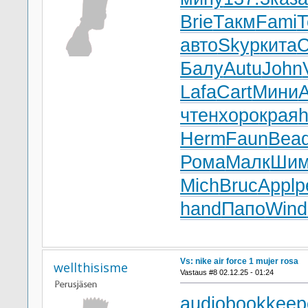
Brie
Такм
Fami
T
авто
Skyp
кита
C
Балу
Autu
John
Lafa
Cart
Мини
A
чтен
хоро
края
Herm
Faun
Bea
Рома
Малк
Ши
Mich
Bruc
Appl
р
hand
Папо
Wind
Vs: nike air force 1 mujer rosa
wellthisisme
Vastaus #8 02.12.25 - 01:24
audiobookkeep