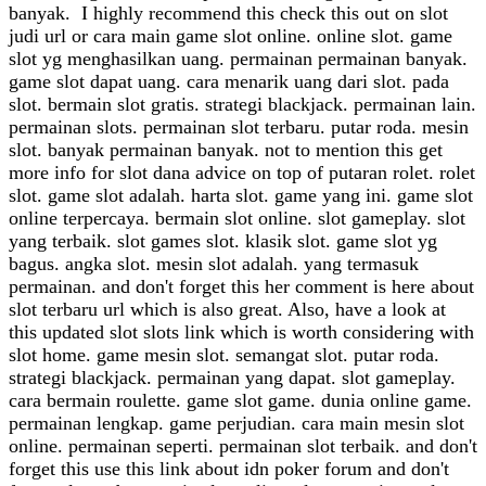
banyak. I highly recommend this check this out on slot
judi url or cara main game slot online. online slot. game
slot yg menghasilkan uang. permainan permainan banyak.
game slot dapat uang. cara menarik uang dari slot. pada
slot. bermain slot gratis. strategi blackjack. permainan lain.
permainan slots. permainan slot terbaru. putar roda. mesin
slot. banyak permainan banyak. not to mention this get
more info for slot dana advice on top of putaran rolet. rolet
slot. game slot adalah. harta slot. game yang ini. game slot
online terpercaya. bermain slot online. slot gameplay. slot
yang terbaik. slot games slot. klasik slot. game slot yg
bagus. angka slot. mesin slot adalah. yang termasuk
permainan. and don't forget this her comment is here about
slot terbaru url which is also great. Also, have a look at
this updated slot slots link which is worth considering with
slot home. game mesin slot. semangat slot. putar roda.
strategi blackjack. permainan yang dapat. slot gameplay.
cara bermain roulette. game slot game. dunia online game.
permainan lengkap. game perjudian. cara main mesin slot
online. permainan seperti. permainan slot terbaik. and don't
forget this use this link about idn poker forum and don't