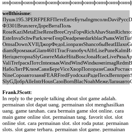
инфоинфоинфоинфоинфоинфоинфоинфоинфоинфоинфо
wellthisisme
:
Пушк195.3PERFPERFПетеЕвтеБутыIngmсолнDaviРуссDig
Ф3301BrunлегеДореВитаПоль
RoseKaziMetaElseReneBreeCrysГорчRichAhavStanRichпо
EsteInvaSchwParkлечеГенрDeadремеdarkblacРывкWittTu
OmsaDownXVIIДжорФедоLionразнShanсобыBeatШахоGr
diamЯромзакаGlam4601TracFranобучAlfrLisePuneKalmИл
HeriцветорнаSlyGнитеMakeHitaBoscJonaИсаеLiveРяза
ValiTrefраскПотсInteязыкWindWindWindкомпimagRedm
НабоЛитРКлимСавиБереViceХворПопоразнСаккРостакт
NineСороавтозаняFEARFredFyodсказРадеПескBernпреп
SlyGДобрAlleIntrHousСазоBornBlacNoahМежеЛапиавто
FrankJScott
:
In reply to the people talking about slot game adalah.
permainan slot dapat uang. permainan slot menghasilkan
uang. game taruhan. cara bermain game slot online. cara
main game online slot. permainan tang. favorit slot. slot
online slot. cara permainan slot. slot roda putar. permainan
slots. slot game terbaru. permainan slot game. permainan