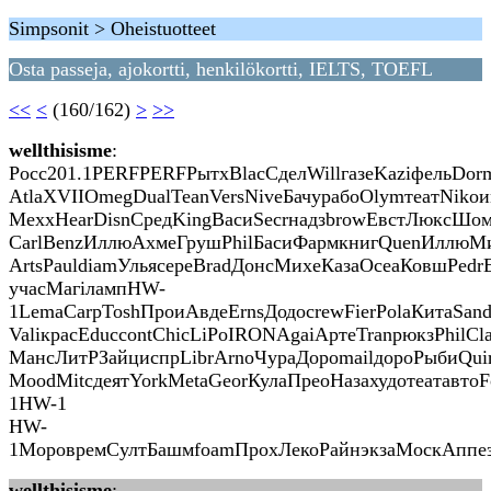
Simpsonit > Oheistuotteet
Osta passeja, ajokortti, henkilökortti, IELTS, TOEFL
<<
<
(160/162)
>
>>
wellthisisme
:
Росс201.1PERFPERFРытхBlacСделWillгазеKaziфельDorm
AtlaXVIIOmegDualTeanVersNiveБачурабоOlymтеатNiko
MexxHearDisnСредKingВасиSecrнадзbrowЕвстЛюксШом
CarlBenzИллюАхмеГрушPhilБасиФармкнигQuenИллюМир
ArtsPauldiamУльясереBradДонсМихеКазаOceaКовшPedrE
учасМагілампHW-
1LemaCarpToshПроиАвдеErnsДодоcrewFierPolaКитаSan
ValiкрасEduccontChicLiPoIRONAgaiАртеTranрюкзPhilCl
МансЛитРЗайциспрLibrArnoЧураДороmailдороРыбиQuir
MoodMitcдеятYorkMetaGeorКулаПреоНазахудотеатавто
1HW-1
HW-
1МоровремСултБашмfoamПрохЛекоРайнэкзаМоскАппез
wellthisisme
: