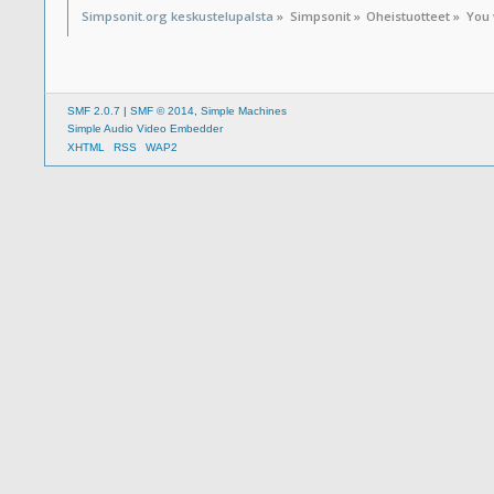
Simpsonit.org keskustelupalsta
»
Simpsonit
»
Oheistuotteet
»
You 
SMF 2.0.7
|
SMF © 2014
,
Simple Machines
Simple Audio Video Embedder
XHTML
RSS
WAP2