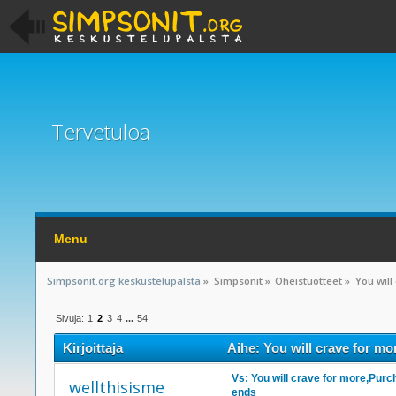
Tervetuloa
Menu
Simpsonit.org keskustelupalsta
»
Simpsonit
»
Oheistuotteet
»
You will
Sivuja:
1
2
3
4
...
54
Kirjoittaja
Aihe: You will crave for mo
Vs: You will crave for more,Purc
wellthisisme
ends