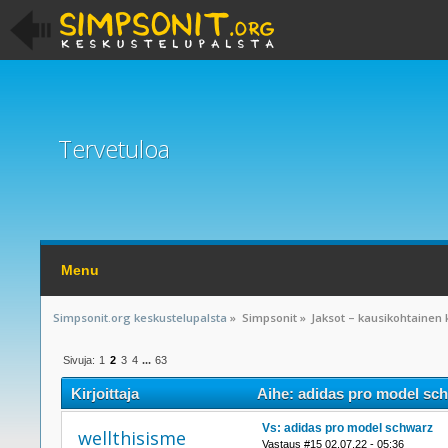
Tervetuloa
Menu
Simpsonit.org keskustelupalsta
»
Simpsonit
»
Jaksot – kausikohtainen 
Sivuja:
1
2
3
4
...
63
Kirjoittaja
Aihe: adidas pro model sch
Vs: adidas pro model schwarz
wellthisisme
Vastaus #15 02.07.22 - 05:36