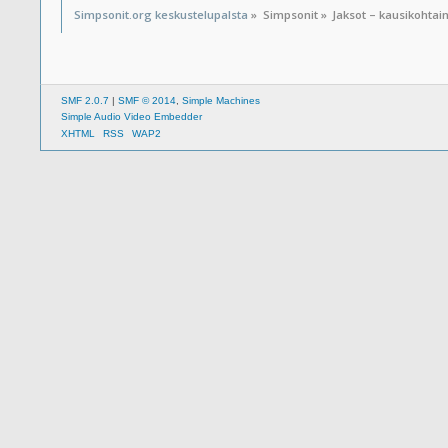
Simpsonit.org keskustelupalsta
»
Simpsonit
»
Jaksot – kausikohtai
SMF 2.0.7
|
SMF © 2014
,
Simple Machines
Simple Audio Video Embedder
XHTML
RSS
WAP2