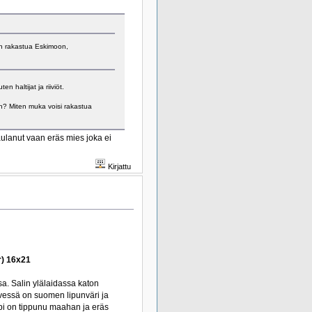
sin rakastua Eskimoon,
 haltijat ja riiviöt.
iin? Miten muka voisi rakastua
aulanut vaan eräs mies joka ei
Kirjattu
r) 16x21
ssa. Salin ylälaidassa katon
ilvessä on suomen lipunväri ja
lpi on tippunu maahan ja eräs