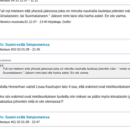
Vastaus #9 31.12.07 - 11:12
Tuli nyt mieleen että yhessä jaksossa joka on minulla nauhalla lauletaa jotenkin näi
Kiinalaiseen, tai Suomalaiseen.'' Jakson nimi taisi olla harha askel. En ole varma.
Viimeksi muokattu31.12.07 - 13:40 Kirjoittaja: Duffor
Vs: Suomi esillä Simpsoneissa
Vastaus #10 02.01.08 - 21:45
Lainaus
Tuli nyt mieleen että yhessä jaksossa joka on minulla nauhalla lauletaa jotenkin näin. '' voisin 
Suomalaiseen.'' Jakson nimi taisi olla harha askel. En ole varma.
Mutta Homerhan valisti Lisaa Kauhujen talo 4:ssa, että eskimot ovat mielikuvituksen tuo
Jos siis eskimot ovat mielikuvituksen tuotetta niin miksei se pätisi myös kiinalaisiin
rakastua johonkin mitä ei ole olemassa?!
Vs: Suomi esillä Simpsoneissa
Vastaus #11 02.01.08 - 22:47