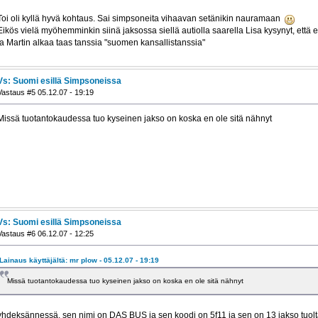
Toi oli kyllä hyvä kohtaus. Sai simpsoneita vihaavan setänikin nauramaan
Eikös vielä myöhemminkin siinä jaksossa siellä autiolla saarella Lisa kysynyt, että 
ja Martin alkaa taas tanssia "suomen kansallistanssia"
Vs: Suomi esillä Simpsoneissa
Vastaus #5 05.12.07 - 19:19
Missä tuotantokaudessa tuo kyseinen jakso on koska en ole sitä nähnyt
Vs: Suomi esillä Simpsoneissa
Vastaus #6 06.12.07 - 12:25
Lainaus käyttäjältä: mr plow - 05.12.07 - 19:19
Missä tuotantokaudessa tuo kyseinen jakso on koska en ole sitä nähnyt
yhdeksännessä. sen nimi on DAS BUS ja sen koodi on 5f11 ja sen on 13 jakso tuol