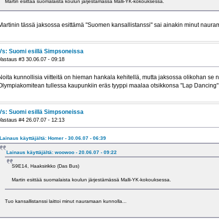
Martin esittää suomalaista koulun järjestämässä Malli-YK-kokouksessa.
Martinin tässä jaksossa esittämä "Suomen kansallistanssi" sai ainakin minut nauram
Vs: Suomi esillä Simpsoneissa
Vastaus #3 30.06.07 - 09:18
Noita kunnollisia viitteitä on hieman hankala kehitellä, mutta jaksossa olikohan se n
Olympiakomitean tullessa kaupunkiin eräs tyyppi maalaa otsikkonsa "Lap Dancing
Vs: Suomi esillä Simpsoneissa
Vastaus #4 26.07.07 - 12:13
Lainaus käyttäjältä: Homer - 30.06.07 - 06:39
Lainaus käyttäjältä: woowoo - 20.06.07 - 09:22
S9E14, Haaksirikko (Das Bus)
Martin esittää suomalaista koulun järjestämässä Malli-YK-kokouksessa.
Tuo kansallistanssi laittoi minut nauramaan kunnolla...