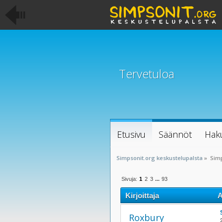
Tervetuloa
Etusivu
Säännöt
Hak
Simpsonit.org keskustelupalsta
»
Sim
Sivuja:
1
2
3
...
93
Kirjoittaja
A
Roxbury