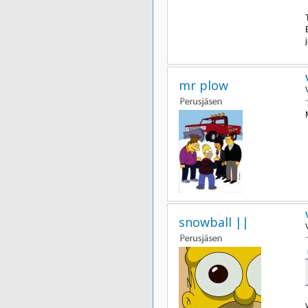
mr plow
snowball ||