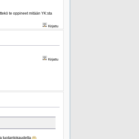
ettekö te oppineet mitään YK:sta
Kirjattu
Kirjattu
ta tuotantokaudelta