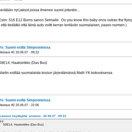
kerätään nyt jaksot joissa ilmenee suomi jotenkin...
Esim: S16 E12 Burns sanoo Selmalle : Do you know this baby once outran the flyin
( että tiedätkö että tämä auto voitti kerran lentävän suomalaisen, paavo nurmen )
Vs: Suomi esillä Simpsoneissa
Vastaus #1 20.06.07 - 09:22
S9E14, Haaksirikko (Das Bus)
Martin esittää suomalaista koulun järjestämässä Malli-YK-kokouksessa.
Vs: Suomi esillä Simpsoneissa
Vastaus #2 20.06.07 - 22:06
Lainaus käyttäjältä: woowoo - 20.06.07 - 09:22
S9E14, Haaksirikko (Das Bus)