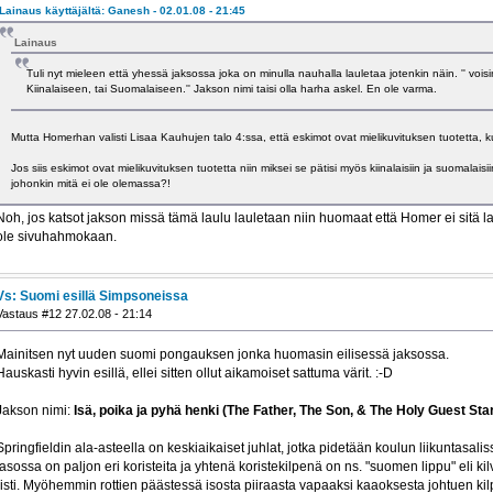
Lainaus käyttäjältä: Ganesh - 02.01.08 - 21:45
Lainaus
Tuli nyt mieleen että yhessä jaksossa joka on minulla nauhalla lauletaa jotenkin näin. '' voi
Kiinalaiseen, tai Suomalaiseen.'' Jakson nimi taisi olla harha askel. En ole varma.
Mutta Homerhan valisti Lisaa Kauhujen talo 4:ssa, että eskimot ovat mielikuvituksen tuotetta, kuten
Jos siis eskimot ovat mielikuvituksen tuotetta niin miksei se pätisi myös kiinalaisiin ja suomalais
johonkin mitä ei ole olemassa?!
Noh, jos katsot jakson missä tämä laulu lauletaan niin huomaat että Homer ei sitä l
ole sivuhahmokaan.
Vs: Suomi esillä Simpsoneissa
Vastaus #12 27.02.08 - 21:14
Mainitsen nyt uuden suomi pongauksen jonka huomasin eilisessä jaksossa.
Hauskasti hyvin esillä, ellei sitten ollut aikamoiset sattuma värit. :-D
Jakson nimi:
Isä, poika ja pyhä henki (The Father, The Son, & The Holy Guest Sta
Springfieldin ala-asteella on keskiaikaiset juhlat, jotka pidetään koulun liikuntasali
tasossa on paljon eri koristeita ja yhtenä koristekilpenä on ns. "suomen lippu" eli k
risti. Myöhemmin rottien päästessä isosta piiraasta vapaaksi kaaoksesta johtuen ki