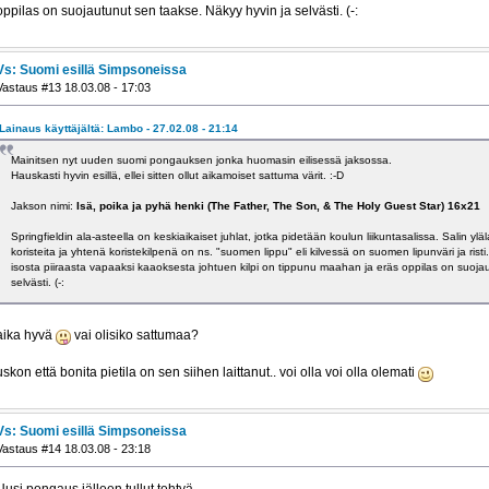
oppilas on suojautunut sen taakse. Näkyy hyvin ja selvästi. (-:
Vs: Suomi esillä Simpsoneissa
Vastaus #13 18.03.08 - 17:03
Lainaus käyttäjältä: Lambo - 27.02.08 - 21:14
Mainitsen nyt uuden suomi pongauksen jonka huomasin eilisessä jaksossa.
Hauskasti hyvin esillä, ellei sitten ollut aikamoiset sattuma värit. :-D
Jakson nimi:
Isä, poika ja pyhä henki (The Father, The Son, & The Holy Guest Star) 16x21
Springfieldin ala-asteella on keskiaikaiset juhlat, jotka pidetään koulun liikuntasalissa. Salin yl
koristeita ja yhtenä koristekilpenä on ns. "suomen lippu" eli kilvessä on suomen lipunväri ja ri
isosta piiraasta vapaaksi kaaoksesta johtuen kilpi on tippunu maahan ja eräs oppilas on suoja
selvästi. (-:
aika hyvä
vai olisiko sattumaa?
uskon että bonita pietila on sen siihen laittanut.. voi olla voi olla olemati
Vs: Suomi esillä Simpsoneissa
Vastaus #14 18.03.08 - 23:18