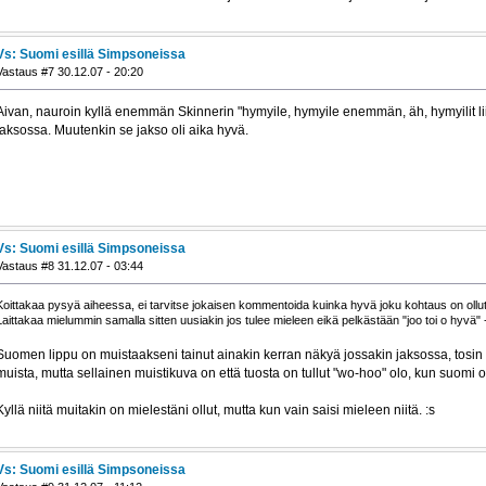
Vs: Suomi esillä Simpsoneissa
Vastaus #7 30.12.07 - 20:20
Aivan, nauroin kyllä enemmän Skinnerin "hymyile, hymyile enemmän, äh, hymyilit lii
jaksossa. Muutenkin se jakso oli aika hyvä.
Vs: Suomi esillä Simpsoneissa
Vastaus #8 31.12.07 - 03:44
Koittakaa pysyä aiheessa, ei tarvitse jokaisen kommentoida kuinka hyvä joku kohtaus on ollut
Laittakaa mielummin samalla sitten uusiakin jos tulee mieleen eikä pelkästään "joo toi o hyvä"
Suomen lippu on muistaakseni tainut ainakin kerran näkyä jossakin jaksossa, tosi
muista, mutta sellainen muistikuva on että tuosta on tullut "wo-hoo" olo, kun suomi o
Kyllä niitä muitakin on mielestäni ollut, mutta kun vain saisi mieleen niitä. :s
Vs: Suomi esillä Simpsoneissa