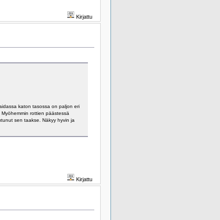
Kirjattu
älaidassa katon tasossa on paljon eri
sti. Myöhemmin rottien päästessä
utunut sen taakse. Näkyy hyvin ja
Kirjattu