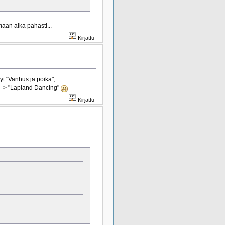
aan aika pahasti...
Kirjattu
yt "Vanhus ja poika",
" -> "Lapland Dancing"
Kirjattu