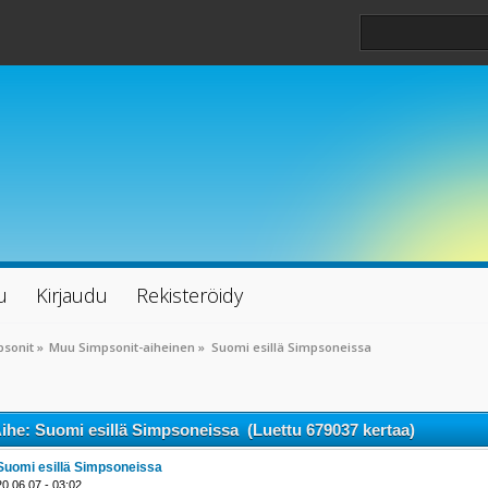
u
Kirjaudu
Rekisteröidy
psonit
»
Muu Simpsonit-aiheinen
»
Suomi esillä Simpsoneissa
ihe: Suomi esillä Simpsoneissa (Luettu 679037 kertaa)
Suomi esillä Simpsoneissa
20.06.07 - 03:02