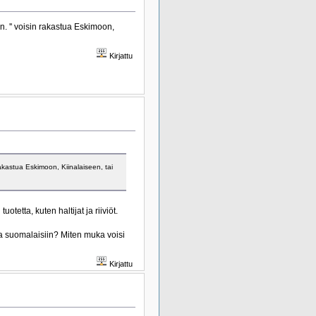
n. '' voisin rakastua Eskimoon,
Kirjattu
rakastua Eskimoon, Kiinalaiseen, tai
tetta, kuten haltijat ja riiviöt.
 ja suomalaisiin? Miten muka voisi
Kirjattu