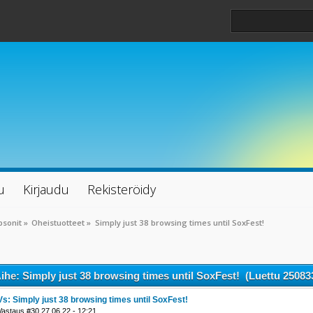
u
Kirjaudu
Rekisteröidy
psonit
»
Oheistuotteet
»
Simply just 38 browsing times until SoxFest!
ihe: Simply just 38 browsing times until SoxFest! (Luettu 25083
Vs: Simply just 38 browsing times until SoxFest!
Vastaus #30 27.06.22 - 12:21