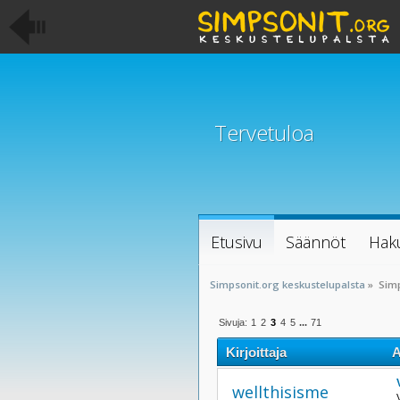
Tervetuloa
Etusivu
Säännöt
Hak
Simpsonit.org keskustelupalsta
»
Sim
Sivuja:
1
2
3
4
5
...
71
Kirjoittaja
A
wellthisisme