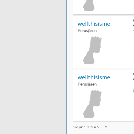
wellthisisme
wellthisisme
Sivuja:
1
2
3
4
5
...
71