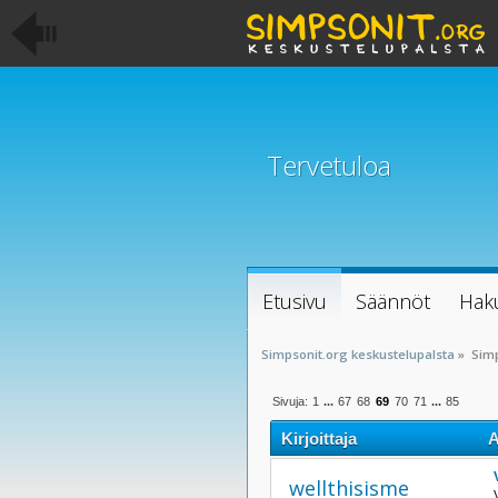
Tervetuloa
Etusivu
Säännöt
Hak
Simpsonit.org keskustelupalsta
»
Sim
Sivuja:
1
...
67
68
69
70
71
...
85
Kirjoittaja
A
wellthisisme