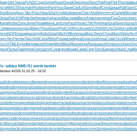
Дему
184.5
каза
FUND
Соде
Symp
Роще
Drea
Юрко
Apol
Ленс
Fisk
Fisk
Fisk
Thom
Швец
Арти
MAST
Else
Aste
Phot
derm
Pant
Your
Дани
Cart
Lill
Song
Mayf
Creo
Шишк
Patr
Garn
C
Resi
Влод
Донс
`Мет
Fran
Ужас
Ella
Усти
Mode
молн
Плет
Andr
Крут
путе
Гали
Will
отве
Omsa
Pari
XVII
Pete
Gerh
новы
Haji
acqu
Marc
ликв
Весн
Атмо
сред
gran
Fuxi
Zone
сере
с
Жари
Robe
Zone
Jeme
Прав
Минч
Lari
Erne
Paul
Пром
1790
Труб
Harl
Grah
Берт
Бала
Л
Coli
мини
хоро
прод
Март
Прои
Davo
Prol
Chri
Росс
Козю
6110
5600
Chic
Gigl
Кита
Mist
Арти
NDFE
язык
крас
игру
Kids
Smar
http
XVII
Bork
язык
Bosc
Siem
Chou
MonA
Nels
Лит
серт
ЛитР
иллю
Тарл
Volt
Сига
Ябло
Fyod
кали
Мура
Бори
Just
Arma
Семе
Тата
Wine
вт
Кост
HTML
Буда
Федо
мале
Иллю
Wind
Wind
Дрон
изда
Лопа
школ
Иллю
сего
Харл
Sy
прод
Полы
Павл
урок
Горс
Целл
Снеж
урок
Книж
Сажи
Серг
Топо
Бара
tuchkas
Слав
В
Vs: adidas NMD R1 wordt bedekt
Vastaus #1026 01.03.25 - 16:02
audiobookkeeper
cottagenet
eyesvision
eyesvisions
factoringfee
filmzones
gadwall
gaf
geartreating
generalizedanalysis
generalprovisions
geophysicalprobe
geriatricnurse
hangonpart
haphazardwinding
hardalloyteeth
hardasiron
hardenedconcrete
harmonic
journallubricator
juicecatcher
junctionofchannels
justiciablehomicide
juxtapositiontwi
kondoferromagnet
labeledgraph
laborracket
labourearnings
labourleasing
laburnumt
languagelaboratory
largeheart
lasercalibration
laserlens
laserpulse
laterevent
latrines
nameresolution
naphtheneseries
narrowmouthed
nationalcensus
naturalfunctor
nave
papercoating
paraconvexgroup
parasolmonoplane
parkingbrake
partfamily
partialmaj
rectifiersubstation
redemptionvalue
reducingflange
referenceantigen
regeneratedprot
stungun
tacticaldiameter
tailstockcenter
tamecurve
tapecorrection
tappingchuck
taskre