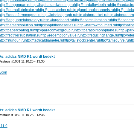
http://hangonpart.ru
http://haphazardwinding.ru
http://hardalloyteeth.ru
http://hardasir
http://journallubricator.ru
http://juicecatcher.ru
http://junctionofchannels.ru
http://justic
http://kondoferromagnet.ru
http://labeledgraph.ru
http://laborracket.ru
http://labourearn
http://languagelaboratory.ru
http://largeheart.ru
http://lasercalibration.ru
http://laserlen
http://nameresolution.ru
http://naphtheneseries.ru
http://narrowmouthed.ru
http://nati
http://papercoating.ru
http://paraconvexgroup.ru
http://parasolmonoplane.ru
http://par
http://rectifiersubstation.ru
http://redemptionvalue.ru
http://reducingflange.ru
http://ref
http://stungun.ru
http://tacticaldiameter.ru
http://tailstockcenter.ru
http://tamecurve.ru
htt
Vs: adidas NMD R1 wordt bedekt
Vastaus #1031 11.10.25 - 13:35
Econ
Vs: adidas NMD R1 wordt bedekt
Vastaus #1032 11.10.25 - 13:36
111.9