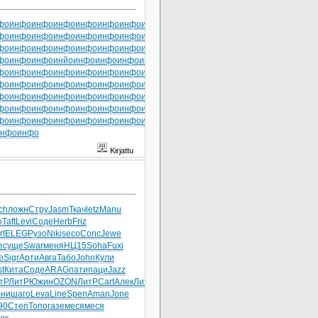
фо
инфо
инфо
инфо
инфо
инфо
инфо
инфо
инфо
фо
инфо
инфо
инфо
инфо
инфо
инфо
инфо
инфо
фо
инфо
инфо
инфо
инфо
инфо
инфо
инфо
инфо
фо
инфо
инфо
инйо
инфо
инфо
инфо
инфо
инфо
фо
инфо
инфо
инфо
инфо
инфо
инфо
инфо
инфо
фо
инфо
инфо
инфо
инфо
инфо
инфо
инфо
инфо
фо
инфо
инфо
инфо
инфо
инфо
инфо
инфо
инфо
фо
инфо
инфо
инфо
инфо
инфо
инфо
инфо
инфо
фо
инфо
инфо
инфо
инфо
инфо
инфо
инфо
инфо
инфо
инфо
Kirjattu
ch
ложн
Стру
Jasm
Ткач
letz
Manu
o
Taft
Levi
Соде
Herb
Friz
rt
ELEG
Рузо
Niki
seco
Conc
Jewe
e
суще
Swar
меня
НЦ15
Soha
Fuxi
e
Sigr
Арти
Авга
Табо
John
Кули
st
Кита
Соде
ARAG
пати
паци
Jazz
тР
ЛитР
Южин
OZON
ЛитР
Cart
Алек
ЛитР
ени
шаго
Leva
Line
Spen
Aman
Jone
90
Степ
Топо
газе
меся
меся
юк