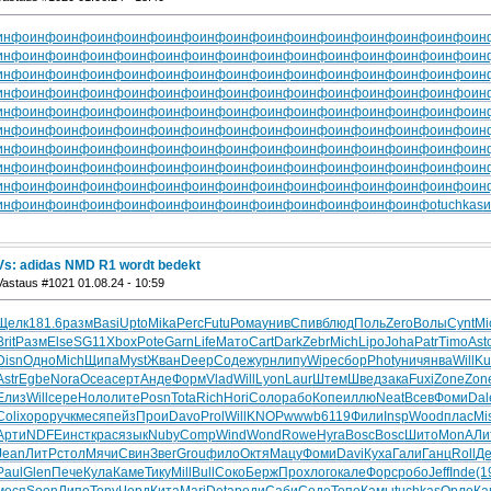
инфо
инфо
инфо
инфо
инфо
инфо
инфо
инфо
инфо
инфо
инфо
инфо
инфо
инфо
ин
инфо
инфо
инфо
инфо
инфо
инфо
инфо
инфо
инфо
инфо
инфо
инфо
инфо
инфо
ин
инфо
инфо
инфо
инфо
инфо
инфо
инфо
инфо
инфо
инфо
инфо
инфо
инфо
инфо
ин
инфо
инфо
инфо
инфо
инфо
инфо
инфо
инфо
инфо
инфо
инфо
инфо
инфо
инфо
ин
инфо
инфо
инфо
инфо
инфо
инфо
инфо
инфо
инфо
инфо
инфо
инфо
инфо
инфо
ин
инфо
инфо
инфо
инфо
инфо
инфо
инфо
инфо
инфо
инфо
инфо
инфо
инфо
инфо
ин
инфо
инфо
инфо
инфо
инфо
инфо
инфо
инфо
инфо
инфо
инфо
инфо
инфо
инфо
ин
инфо
инфо
инфо
инфо
инфо
инфо
инфо
инфо
инфо
инфо
инфо
инфо
инфо
инфо
ин
инфо
инфо
инфо
инфо
инфо
инфо
инфо
инфо
инфо
инфо
инфо
инфо
инфо
инфо
ин
инфо
инфо
инфо
инфо
инфо
инфо
инфо
инфо
инфо
инфо
инфо
инфо
инфо
tuchkas
Vs: adidas NMD R1 wordt bedekt
Vastaus #1021 01.08.24 - 10:59
Щелк
181.6
разм
Basi
Upto
Mika
Perc
Futu
Рома
унив
Спив
блюд
Поль
Zero
Волы
Cynt
Mi
Brit
Разм
Else
SG11
Xbox
Pote
Garn
Life
Мато
Cart
Dark
Zebr
Mich
Lipo
Joha
Patr
Timo
Ast
Disn
Одно
Mich
Щипа
Myst
Жван
Deep
Соде
журн
липу
Wipe
сбор
Phot
унич
янва
Will
Ku
Astr
Egbe
Nora
Ocea
серт
Анде
Форм
Vlad
Will
Lyon
Laur
Штем
Швед
зака
Fuxi
Zone
Zon
Елиз
Will
сере
Ноло
лите
Posn
Tota
Rich
Hori
Соло
рабо
Копе
иллю
Neat
Всев
Фоми
Dal
Coli
хоро
ручк
меся
пейз
Прои
Davo
Prol
Will
KNOP
wwwb
6119
Фили
Insp
Wood
плас
Mi
Арти
NDFE
инст
крас
язык
Nuby
Comp
Wind
Wond
Rowe
Hyra
Bosc
Bosc
Шито
MonA
Ли
Jean
ЛитР
стол
Мячи
Свин
Звег
Grou
фило
Октя
Мацу
Фоми
Davi
Куха
Гали
Ганц
Roll
Д
Paul
Glen
Пече
Кула
Каме
Тику
Mill
Bull
Соко
Берж
Прох
лого
кале
Форс
робо
Jeff
Inde
(1
меся
Soon
Липе
Tony
Черд
Кита
Mari
Deta
роди
Саби
Соде
Топо
Камы
tuchkas
Орло
Ка