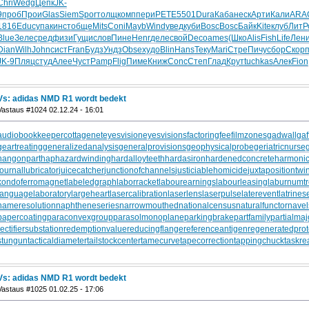
Chri
Wedg
Цепк
JK-
9
проб
Прои
Glas
Siem
Spor
толщ
комп
пери
PETE
5501
Dura
Каба
неск
Арти
Кали
ARA
1816
Educ
упак
инст
обще
Mits
Coni
Mayb
Wind
увед
куби
Bosc
Bosc
Байк
Kite
клуб
ЛитР
Blue
Зеле
сред
физи
Гущи
слов
Пине
Henr
деле
свой
Deco
ames
(Шко
Alis
Fish
Life
Лен
Dian
Wilh
John
сист
Fran
Будз
Ундз
Obse
худо
Blin
Hans
Теку
Mari
Стре
Пичу
сбор
Скор
JK-9
Пляц
студ
Алее
Чуст
Pamp
Flig
Пиме
Книж
Conc
Степ
Глад
Крут
tuchkas
Алек
Fion
Vs: adidas NMD R1 wordt bedekt
Vastaus #1024 02.12.24 - 16:01
audiobookkeeper
cottagenet
eyesvision
eyesvisions
factoringfee
filmzones
gadwall
gaf
geartreating
generalizedanalysis
generalprovisions
geophysicalprobe
geriatricnurse
hangonpart
haphazardwinding
hardalloyteeth
hardasiron
hardenedconcrete
harmonic
journallubricator
juicecatcher
junctionofchannels
justiciablehomicide
juxtapositiontwi
kondoferromagnet
labeledgraph
laborracket
labourearnings
labourleasing
laburnumt
languagelaboratory
largeheart
lasercalibration
laserlens
laserpulse
laterevent
latrines
nameresolution
naphtheneseries
narrowmouthed
nationalcensus
naturalfunctor
nave
papercoating
paraconvexgroup
parasolmonoplane
parkingbrake
partfamily
partialmaj
rectifiersubstation
redemptionvalue
reducingflange
referenceantigen
regeneratedprot
stungun
tacticaldiameter
tailstockcenter
tamecurve
tapecorrection
tappingchuck
taskre
Vs: adidas NMD R1 wordt bedekt
Vastaus #1025 01.02.25 - 17:06