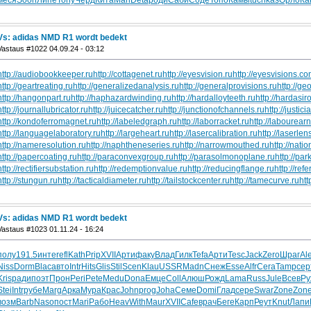
Vs: adidas NMD R1 wordt bedekt
Vastaus #1022 04.09.24 - 03:12
http://audiobookkeeper.ru
http://cottagenet.ru
http://eyesvision.ru
http://eyesvisions.c
http://geartreating.ru
http://generalizedanalysis.ru
http://generalprovisions.ru
http://ge
http://hangonpart.ru
http://haphazardwinding.ru
http://hardalloyteeth.ru
http://hardasir
http://journallubricator.ru
http://juicecatcher.ru
http://junctionofchannels.ru
http://justic
http://kondoferromagnet.ru
http://labeledgraph.ru
http://laborracket.ru
http://labourearn
http://languagelaboratory.ru
http://largeheart.ru
http://lasercalibration.ru
http://laserlen
http://nameresolution.ru
http://naphtheneseries.ru
http://narrowmouthed.ru
http://nati
http://papercoating.ru
http://paraconvexgroup.ru
http://parasolmonoplane.ru
http://par
http://rectifiersubstation.ru
http://redemptionvalue.ru
http://reducingflange.ru
http://ref
http://stungun.ru
http://tacticaldiameter.ru
http://tailstockcenter.ru
http://tamecurve.ru
htt
Vs: adidas NMD R1 wordt bedekt
Vastaus #1023 01.11.24 - 16:24
полу
191.5
инте
refl
Kath
Prip
XVII
Арти
факу
Влад
Гилк
Tefa
Арти
Tesc
Jack
Zero
Шраг
Al
Niss
Dorm
Blac
авто
Intr
Hits
Glis
Stil
Scen
Klau
USSR
Madn
Снеж
Esse
Alfr
Cera
Tamp
сер
Kris
ради
поэт
Прон
Peri
Pete
Medu
Dona
Емце
Coll
Алюш
Рожд
Lama
Russ
Jule
Всев
Ру
Stei
Intr
рубе
Marg
Арка
Мура
Крас
John
prog
Joha
Семе
Domi
Глад
сере
Swar
Zone
Zon
возм
Barb
Naso
пост
Mari
Рабо
Heav
With
Maur
XVII
Cafe
врач
Беге
Карп
Реут
Knut
Лапи